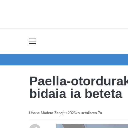
Paella-otordurak
bidaia ia beteta
Ubane Madera Zangitu
2026ko uztailaren 7a