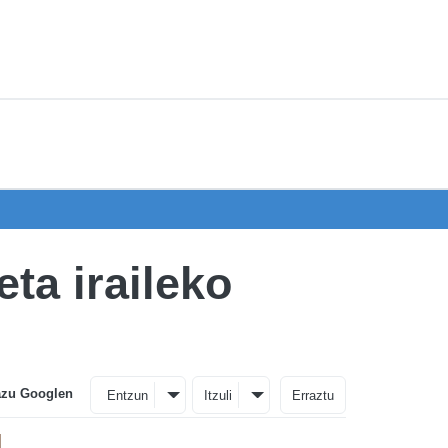
eta iraileko
azu Googlen
Entzun
Itzuli
Erraztu