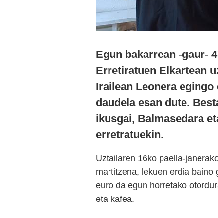
Egun bakarrean -gaur- 4
Erretiratuen Elkartean u
Irailean Leonera egingo 
daudela esan dute. Besta
ikusgai, Balmasedara et
erretratuekin.
Uztailaren 16ko paella-janerak
martitzena, lekuen erdia baino
euro da egun horretako otordur
eta kafea.