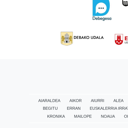
AIARALDEA
AIKOR
AIURRI
ALEA
BEGITU
ERRAN
EUSKALERRIA IRRA
KRONIKA
MAILOPE
NOAUA
O