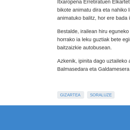
Itxaropena Erretiratuen Elkarte
bikote animatu dira eta nahiko l
animatuko balitz, hor ere bada
Bestalde, irailean hiru eguneko 
horrako ia leku guztiak bete egi
baitzaizkie autobusean.
Azkenik, ipinita dago uztailek
Balmasedara eta Galdamesera e
GIZARTEA
SORALUZE