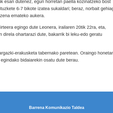
tik esan dutenez, egun horretan paella kozinatzeko bost
ituzkete 6-7 bikote izatea sukaldari; beraz, norbait gehia
 izena emateko aukera.
irteera egingo dute Leonera, irailaren 20tik 22ra, eta,
n direla ohartarazi dute, bakarrik bi leku-edo geratu
o argazki-erakusketa tabernako paretean. Oraingo honeta
gindako bidaiarekin osatu dute berau.
Barrena Komunikazio Taldea