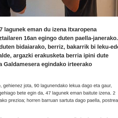
7 lagunek eman du izena Itxaropena
ztailaren 16an egingo duten paella-janerako.
duten bidaiarako, berriz, bakarrik bi leku-ed
lde, argazki erakusketa berria ipini dute
a Galdamesera egindako irteerako
o, gehienez jota, 90 lagunendako lekua dago eta gaur,
 gehiago bete egin da, 47 lagunek eman baitute izena. 2
ako prezioa; horren barruan sartuta dago paella, postrea