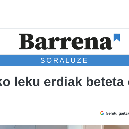
SORALUZE
o leku erdiak beteta 
Gehitu gaitz