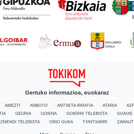
Gertuko informazioa, euskaraz
AMEZTI
ANBOTO
ANTXETA IRRATIA
ATARIA
AZP
TIA
GEURIA
GOIENA
GOIERRI TELEBISTA
GUAIXE
IZMENDI TELEBISTA
ORIO GUKA
TXINTXARRI
ZARAUT