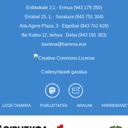
Erdikokale 2,1 · Ermua (
943 179 350)
Errabal 15, 1. · Soraluze (
943 751 304)
Aita Agirre Plaza, 3 · Elgoibar (
943 741 626)
Ifar Kalea 12, behea · Deba (
943 191 383)
barrena@barrena.eus
Codesyntaxek garatua
LEGE OHARRA
PUBLIZITATEA
ARAUAK
HARREMANE