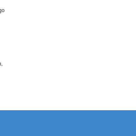
go
n,