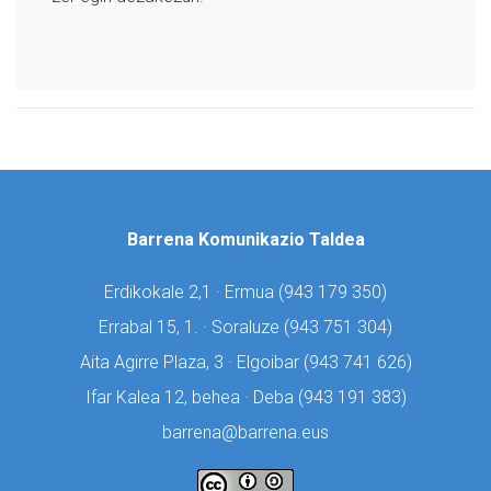
Barrena Komunikazio Taldea
Erdikokale 2,1 · Ermua (
943 179 350)
Errabal 15, 1. · Soraluze (
943 751 304)
Aita Agirre Plaza, 3 · Elgoibar (
943 741 626)
Ifar Kalea 12, behea · Deba (
943 191 383)
barrena@barrena.eus