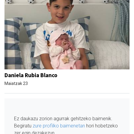
Daniela Rubia Blanco
Maiatzak 23
Ez daukazu zorion agurrak gehitzeko baimenik.
Begiratu
zure profilko baimenetan
hori hobetzeko
zer egin dezakezun.