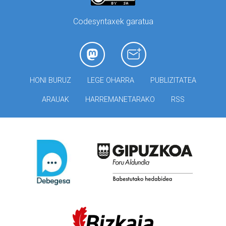
Codesyntaxek garatua
HONI BURUZ
LEGE OHARRA
PUBLIZITATEA
ARAUAK
HARREMANETARAKO
RSS