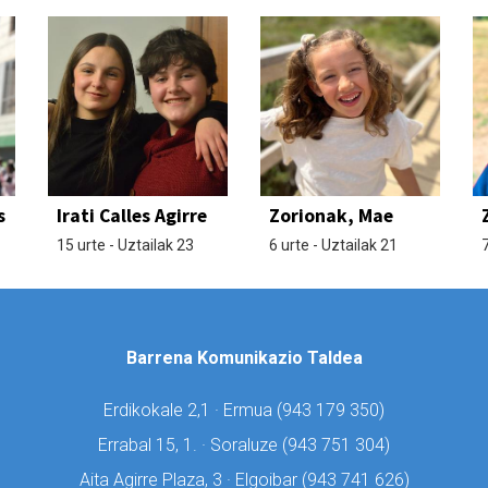
s
Irati Calles Agirre
Zorionak, Mae
15 urte - Uztailak 23
6 urte - Uztailak 21
7
Barrena Komunikazio Taldea
Erdikokale 2,1 · Ermua (
943 179 350)
Errabal 15, 1. · Soraluze (
943 751 304)
Aita Agirre Plaza, 3 · Elgoibar (
943 741 626)