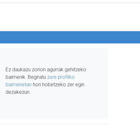
Ez daukazu zorion agurrak gehitzeko
baimenik. Begiratu
zure profilko
baimenetan
hori hobetzeko zer egin
dezakezun.