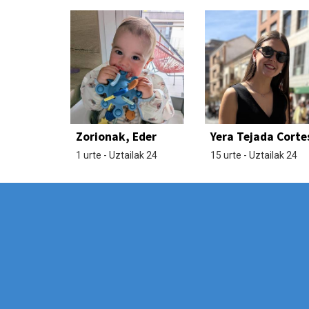
Zorionak, Eder
Yera Tejada Corte
1 urte - Uztailak 24
15 urte - Uztailak 24