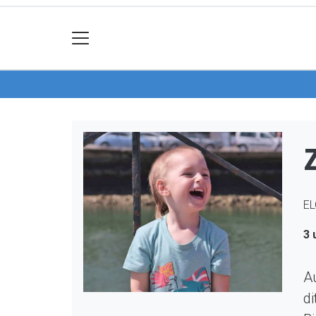
EL
3 
Au
di