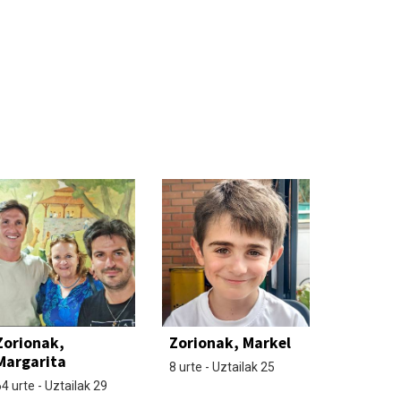
Zorionak,
Zorionak, Markel
Margarita
8 urte - Uztailak 25
4 urte - Uztailak 29