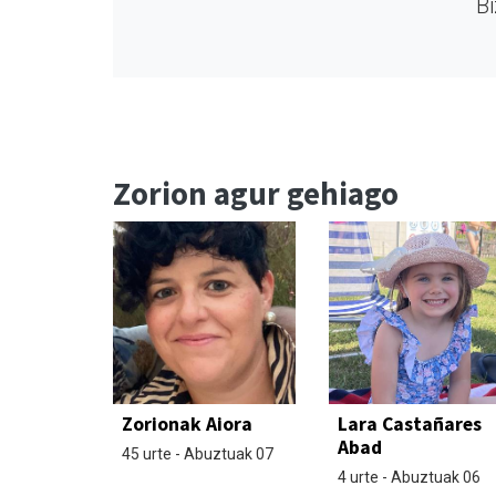
Bi
Zorion agur gehiago
Zorionak Aiora
Lara Castañares
Abad
45 urte - Abuztuak 07
4 urte - Abuztuak 06