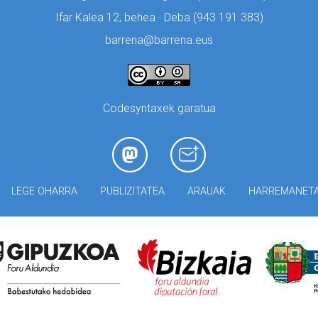
Ifar Kalea 12, behea · Deba (
943 191 383)
barrena@barrena.eus
Codesyntaxek garatua
LEGE OHARRA
PUBLIZITATEA
ARAUAK
HARREMANET