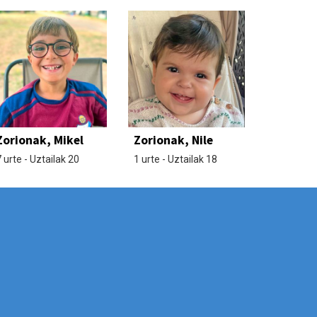
Zorionak, Mikel
Zorionak, Nile
 urte - Uztailak 20
1 urte - Uztailak 18