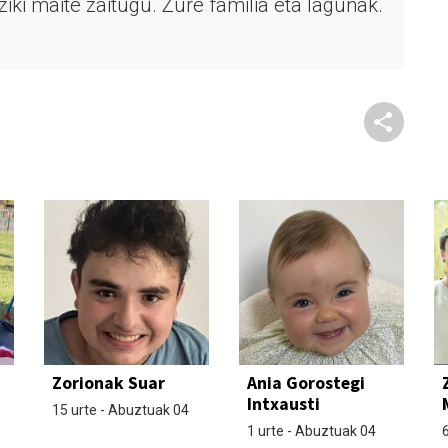
ziki maite zaitugu. Zure familia eta lagunak.
Zorionak Suar
Ania Gorostegi
Intxausti
15 urte - Abuztuak 04
1 urte - Abuztuak 04
6