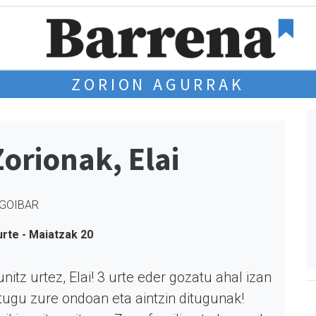
ZORION AGURRAK
Zorionak, Elai
GOIBAR
urte - Maiatzak 20
nitz urtez, Elai! 3 urte eder gozatu ahal izan
tugu zure ondoan eta aintzin ditugunak!