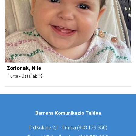
Zorionak, Nile
1 urte - Uztailak 18
Barrena Komunikazio Taldea
Erdikokale 2,1 · Ermua (
943 179 350)