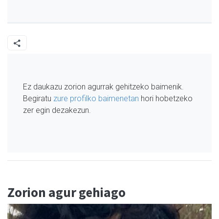
Ez daukazu zorion agurrak gehitzeko baimenik.
Begiratu
zure profilko baimenetan
hori hobetzeko
zer egin dezakezun.
Zorion agur gehiago