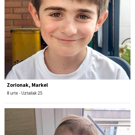
Zorionak, Markel
8 urte - Uztailak 25