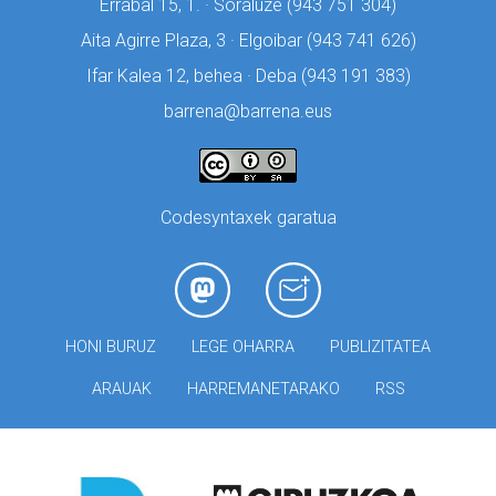
Errabal 15, 1. · Soraluze (
943 751 304)
Aita Agirre Plaza, 3 · Elgoibar (
943 741 626)
Ifar Kalea 12, behea · Deba (
943 191 383)
barrena@barrena.eus
Codesyntaxek garatua
HONI BURUZ
LEGE OHARRA
PUBLIZITATEA
ARAUAK
HARREMANETARAKO
RSS