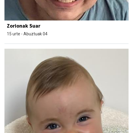
Zorionak Suar
15 urte - Abuztuak 04