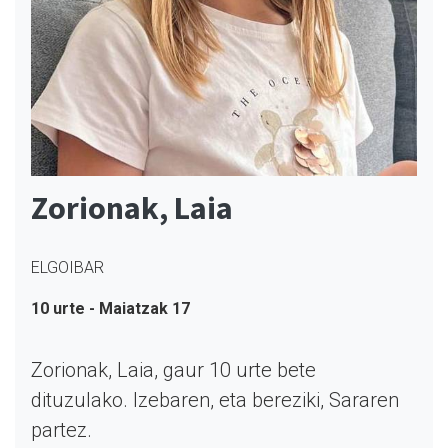
Zorionak, Laia
ELGOIBAR
10 urte - Maiatzak 17
Zorionak, Laia, gaur 10 urte bete
dituzulako. Izebaren, eta bereziki, Sararen
partez.