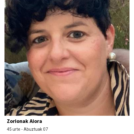
Zorionak Aiora
45 urte - Abuztuak 07