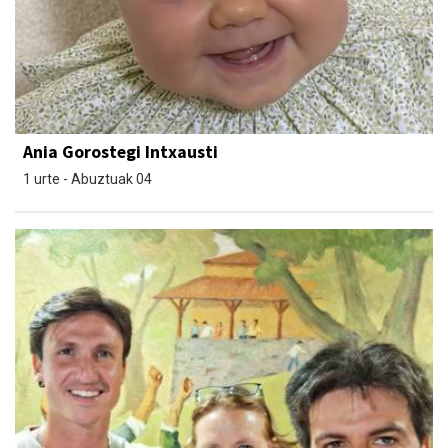
Ania Gorostegi Intxausti
1 urte - Abuztuak 04