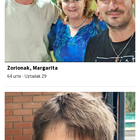
Zorionak, Margarita
64 urte - Uztailak 29