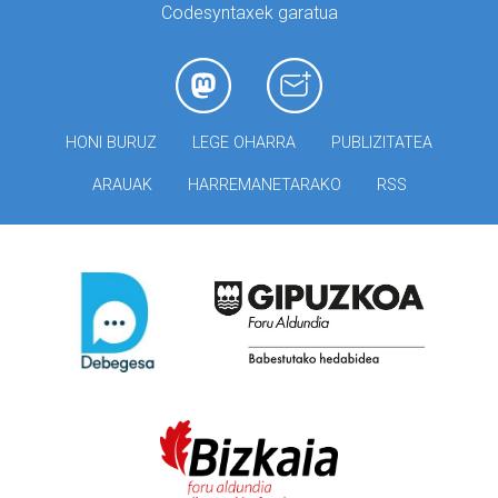
Codesyntaxek garatua
HONI BURUZ
LEGE OHARRA
PUBLIZITATEA
ARAUAK
HARREMANETARAKO
RSS