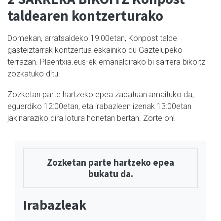
taldearen kontzerturako
Domekan, arratsaldeko 19:00etan, Konpost talde
gasteiztarrak kontzertua eskainiko du Gaztelupeko
terrazan. Plaentxia.eus-ek emanaldirako bi sarrera bikoitz
zozkatuko ditu.
Zozketan parte hartzeko epea zapatuan amaituko da,
eguerdiko 12:00etan, eta irabazleen izenak 13:00etan
jakinaraziko dira lotura honetan bertan. Zorte on!
Zozketan parte hartzeko epea
bukatu da.
Irabazleak