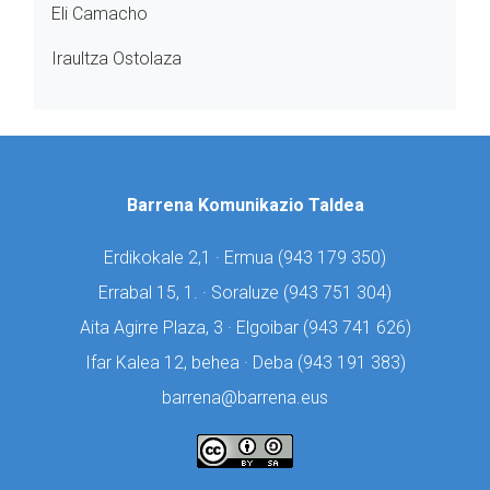
Eli Camacho
Iraultza Ostolaza
Barrena Komunikazio Taldea
Erdikokale 2,1 · Ermua (
943 179 350)
Errabal 15, 1. · Soraluze (
943 751 304)
Aita Agirre Plaza, 3 · Elgoibar (
943 741 626)
Ifar Kalea 12, behea · Deba (
943 191 383)
barrena@barrena.eus