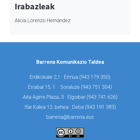
Irabazleak
Alicia Lorenzo Hernández
Barrena Komunikazio Taldea
Erdikokale 2,1 · Ermua (
943 179 350)
Errabal 15, 1. · Soraluze (
943 751 304)
Aita Agirre Plaza, 3 · Elgoibar (
943 741 626)
Ifar Kalea 12, behea · Deba (
943 191 383)
barrena@barrena.eus