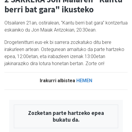
berri bat gara" ikusteko
Otsailaren 21an, ostiralean, "Kantu berri bat gara" kontzertua
eskainiko du Jon Maiak Antzokian, 20:30ean.
Drogetenitturri.eus-ek bi sarrera zozkatuko ditu bere
irakurleen artean. Ostegunean amaituko da parte hartzeko
epea, 12:00etan, eta irabazleen izenak 13:00etan
jakinaraziko dira lotura honetan bertan. Zorte on!
Irakurri albistea
HEMEN
Zozketan parte hartzeko epea
bukatu da.