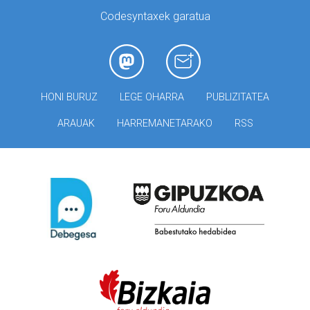
Codesyntaxek garatua
HONI BURUZ
LEGE OHARRA
PUBLIZITATEA
ARAUAK
HARREMANETARAKO
RSS