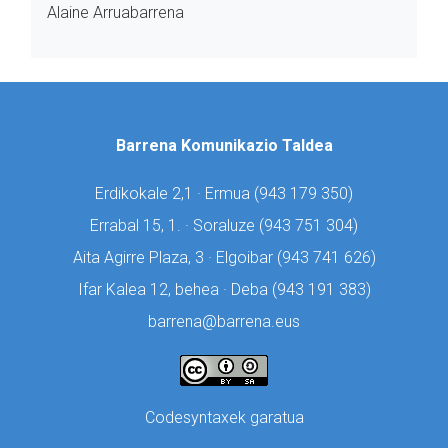
Alaine Arruabarrena
Barrena Komunikazio Taldea
Erdikokale 2,1 · Ermua (
943 179 350)
Errabal 15, 1. · Soraluze (
943 751 304)
Aita Agirre Plaza, 3 · Elgoibar (
943 741 626)
Ifar Kalea 12, behea · Deba (
943 191 383)
barrena@barrena.eus
Codesyntaxek garatua