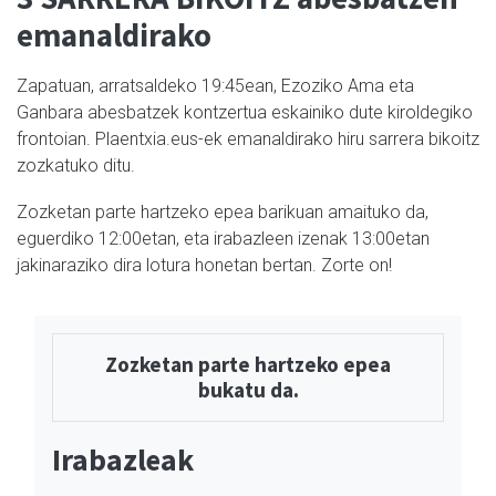
emanaldirako
Zapatuan, arratsaldeko 19:45ean, Ezoziko Ama eta
Ganbara abesbatzek kontzertua eskainiko dute kiroldegiko
frontoian. Plaentxia.eus-ek emanaldirako hiru sarrera bikoitz
zozkatuko ditu.
Zozketan parte hartzeko epea barikuan amaituko da,
eguerdiko 12:00etan, eta irabazleen izenak 13:00etan
jakinaraziko dira lotura honetan bertan. Zorte on!
Zozketan parte hartzeko epea
bukatu da.
Irabazleak