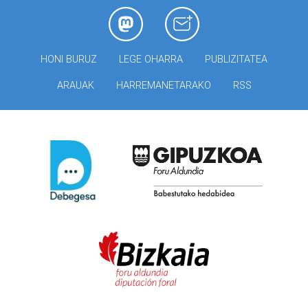
HONI BURUZ
LEGE OHARRA
PUBLIZITATEA
ARAUAK
HARREMANETARAKO
RSS