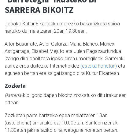
SARRERA BIKOITZ
Debako Kultur Elkarteak umorezko bakarrizketa saioa
hartuko du maiatzaren 20an 19:30ean.
Aitor Basarrate, Asier Galarza, Maria Blanco, Manex
Astigarraga, Elisabet Mejuto eta Julen Pagazaurtundua
izango dira oholtzara igoko diren umoregileak. Sarrerak
aurrez eros daitezke Internet bidez
(esteka honetan)
eta
egunean bertan ere salgai izango dira Kultur Elkartean.
Zozketa
Barrena
-k bi gonbidapen bikoitz zozkatuko ditu irakurleen
artean.
Zozketan parte hartzeko epea maiatzaren 18an
(astelehena) amaituko da, 10:00etan. Sarituen izenak
11:30etan jakinaraziko dira, webgune honetan bertan.