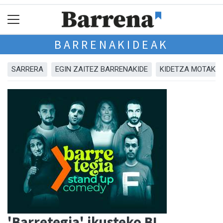
BARRENAKIDEAK
SARRERA
EGIN ZAITEZ BARRENAKIDE
KIDETZA MOTAK
'Barretegia' ikusteko BI