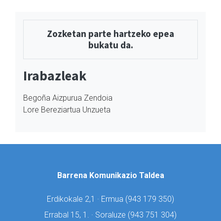
Zozketan parte hartzeko epea
bukatu da.
Irabazleak
Begoña Aizpurua Zendoia
Lore Bereziartua Unzueta
Barrena Komunikazio Taldea
Erdikokale 2,1 · Ermua (
943 179 350)
Errabal 15, 1. · Soraluze (
943 751 304)