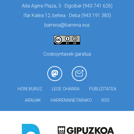
Aita Agirre Plaza, 3 · Elgoibar (
943 741 626)
Ifar Kalea 12, behea · Deba (
943 191 383)
barrena@barrena.eus
Codesyntaxek garatua
HONI BURUZ
LEGE OHARRA
PUBLIZITATEA
ARAUAK
HARREMANETARAKO
RSS