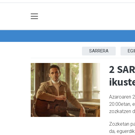
SARRERA
EG
2 SA
ikust
Azaroaren 2
20:00etan, e
zozkatzen di
Zozketan pa
da, eguerdik