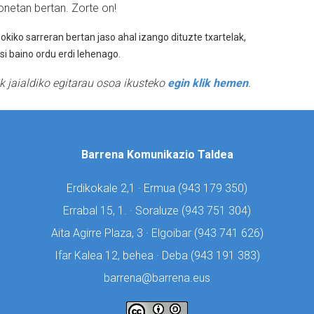
honetan bertan. Zorte on!
okiko sarreran bertan jaso ahal izango dituzte txartelak,
i baino ordu erdi lehenago.
k jaialdiko egitarau osoa ikusteko
egin klik hemen
.
Barrena Komunikazio Taldea
Erdikokale 2,1 · Ermua (
943 179 350)
Errabal 15, 1. · Soraluze (
943 751 304)
Aita Agirre Plaza, 3 · Elgoibar (
943 741 626)
Ifar Kalea 12, behea · Deba (
943 191 383)
barrena@barrena.eus