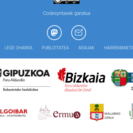
Codesyntaxek garatua
LEGE OHARRA
PUBLIZITATEA
ARAUAK
HARREMANET