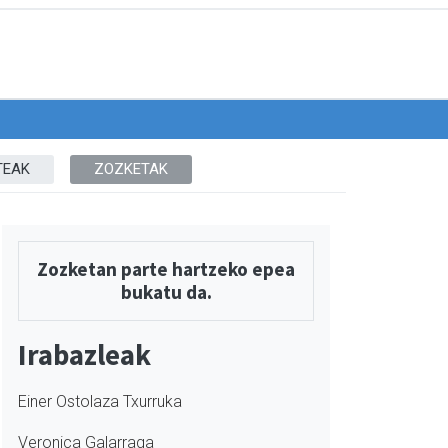
TEAK
ZOZKETAK
Zozketan parte hartzeko epea
bukatu da.
Irabazleak
Einer Ostolaza Txurruka
Veronica Galarraga