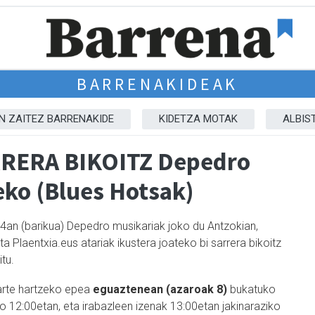
BARRENAKIDEAK
IN ZAITEZ BARRENAKIDE
KIDETZA MOTAK
ALBIS
RRERA BIKOITZ Depedro
eko (Blues Hotsak)
4an (barikua) Depedro musikariak joko du Antzokian,
ta P
laentxia.eus atariak
ikustera joateko bi sarrera bikoitz
tu.
rte hartzeko epea
eguaztenean (azaroak 8)
bukatuko
o 12:00etan, eta irabazleen izenak 13:00etan jakinaraziko