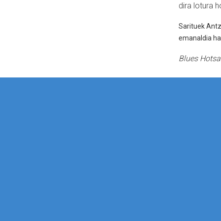
dira lotura 
Sarituek Antz
emanaldia has
Blues Hotsa