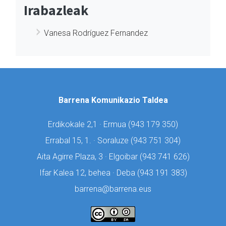
Irabazleak
Vanesa Rodríguez Fernandez
Barrena Komunikazio Taldea
Erdikokale 2,1 · Ermua (
943 179 350)
Errabal 15, 1. · Soraluze (
943 751 304)
Aita Agirre Plaza, 3 · Elgoibar (
943 741 626)
Ifar Kalea 12, behea · Deba (
943 191 383)
barrena@barrena.eus