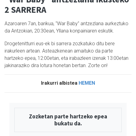
2 SARRERA
Azaroaren 7an, barikua, "War Baby" antzezlana aurkeztuko
da Antzokian, 20:30ean, Yllana konpainiaren eskutik.
Drogetenitturri.eus-ek bi sarrera zozkatuko ditu bere
irakurleen artean. Asteazkenean amaituko da parte
hartzeko epea, 12:00etan, eta irabazleen izenak 13:00etan
jakinaraziko dira lotura honetan bertan. Zorte on!
Irakurri albistea
HEMEN
Zozketan parte hartzeko epea
bukatu da.