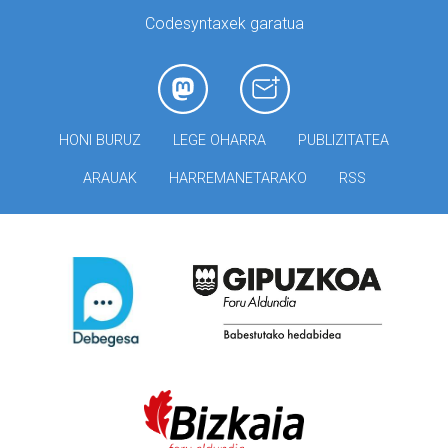
Codesyntaxek garatua
HONI BURUZ
LEGE OHARRA
PUBLIZITATEA
ARAUAK
HARREMANETARAKO
RSS