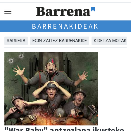
BARRENAKIDEAK
SARRERA
EGIN ZAITEZ BARRENAKIDE
KIDETZA MOTAK
"War Baby" antzezlana ikusteko