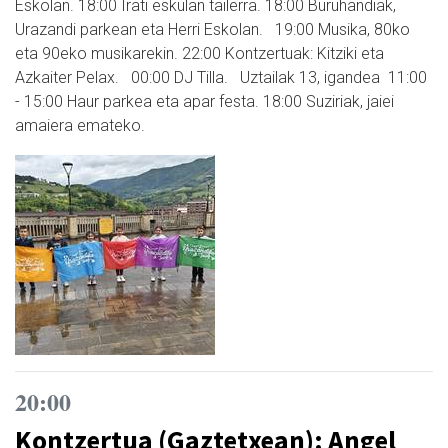
Eskolan. 18:00 Irati eskulan tailerra. 18:00 Buruhandiak,
Urazandi parkean eta Herri Eskolan. 19:00 Musika, 80ko
eta 90eko musikarekin. 22:00 Kontzertuak: Kitziki eta
Azkaiter Pelax. 00:00 DJ Tilla. Uztailak 13, igandea 11:00
- 15:00 Haur parkea eta apar festa. 18:00 Suziriak, jaiei
amaiera emateko.
20:00
Kontzertua (Gaztetxean): Angel