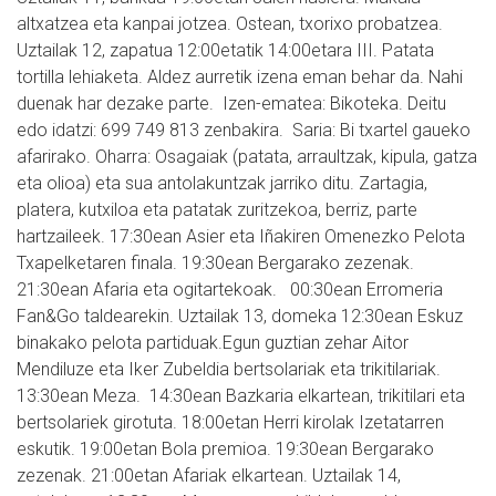
altxatzea eta kanpai jotzea. Ostean, txorixo probatzea.
Uztailak 12, zapatua 12:00etatik 14:00etara III. Patata
tortilla lehiaketa. Aldez aurretik izena eman behar da. Nahi
duenak har dezake parte. Izen-ematea: Bikoteka. Deitu
edo idatzi: 699 749 813 zenbakira. Saria: Bi txartel gaueko
afarirako. Oharra: Osagaiak (patata, arraultzak, kipula, gatza
eta olioa) eta sua antolakuntzak jarriko ditu. Zartagia,
platera, kutxiloa eta patatak zuritzekoa, berriz, parte
hartzaileek. 17:30ean Asier eta Iñakiren Omenezko Pelota
Txapelketaren finala. 19:30ean Bergarako zezenak.
21:30ean Afaria eta ogitartekoak. 00:30ean Erromeria
Fan&Go taldearekin. Uztailak 13, domeka 12:30ean Eskuz
binakako pelota partiduak.Egun guztian zehar Aitor
Mendiluze eta Iker Zubeldia bertsolariak eta trikitilariak.
13:30ean Meza. 14:30ean Bazkaria elkartean, trikitilari eta
bertsolariek girotuta. 18:00etan Herri kirolak Izetatarren
eskutik. 19:00etan Bola premioa. 19:30ean Bergarako
zezenak. 21:00etan Afariak elkartean. Uztailak 14,