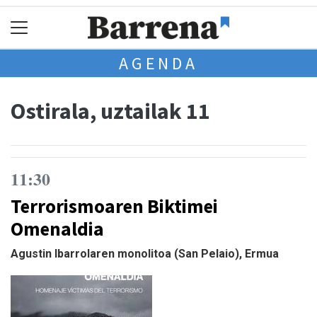
AGENDA
Ostirala, uztailak 11
11:30
Terrorismoaren Biktimei
Omenaldia
Agustin Ibarrolaren monolitoa (San Pelaio), Ermua