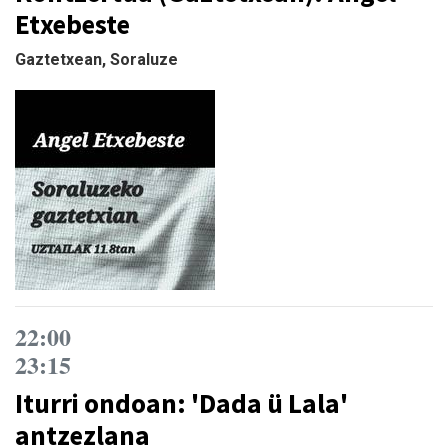
Etxebeste
Gaztetxean, Soraluze
22:00
23:15
Iturri ondoan: 'Dada ü Lala'
antzezlana