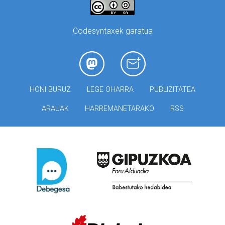
Codesyntaxek garatua
HONI BURUZ
LEGE OHARRA
PUBLIZITATEA
ARAUAK
HARREMANETARAKO
RSS