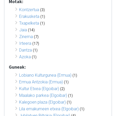
Motak:
Kontzertua
(3)
Erakusketa
(1)
Txapelketa
(1)
Jaia
(14)
Zinema
(7)
Irteera
(17)
Dantza
(1)
Azoka
(1)
Guneak:
Lobiano Kulturgunea (Ermua)
(1)
Ermua Antzokia (Ermua)
(1)
Kultur Etxea (Elgoibar)
(2)
Maalako parkea (Elgoibar)
(1)
Kalegoen plaza (Elgoibar)
(1)
Lila emakumeen etxea (Elgoibar)
(1)
Jubilatuen Biltokia (Elgoibar)
(4)