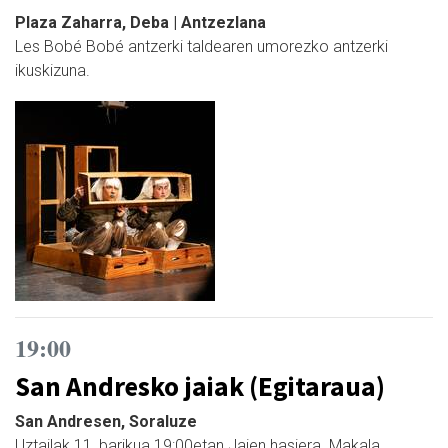
Plaza Zaharra, Deba | Antzezlana
Les Bobé Bobé antzerki taldearen umorezko antzerki
ikuskizuna.
19:00
San Andresko jaiak (Egitaraua)
San Andresen, Soraluze
Uztailak 11, barikua 19:00etan Jaien hasiera. Makala