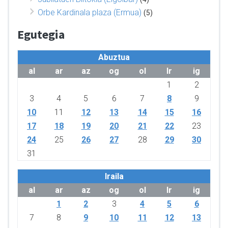
Orbe Kardinala plaza (Ermua)
(5)
Egutegia
Abuztua
al
ar
az
og
ol
lr
ig
1
2
3
4
5
6
7
8
9
10
11
12
13
14
15
16
17
18
19
20
21
22
23
24
25
26
27
28
29
30
31
Iraila
al
ar
az
og
ol
lr
ig
1
2
3
4
5
6
7
8
9
10
11
12
13