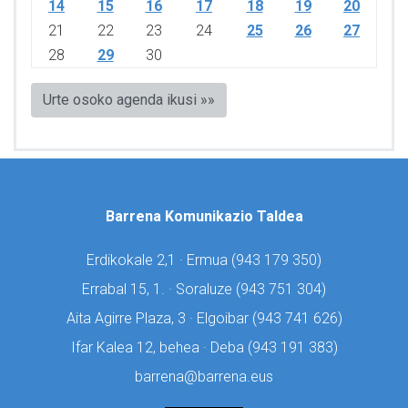
14
15
16
17
18
19
20
21
22
23
24
25
26
27
28
29
30
Urte osoko agenda ikusi »»
Barrena Komunikazio Taldea
Erdikokale 2,1 · Ermua (
943 179 350)
Errabal 15, 1. · Soraluze (
943 751 304)
Aita Agirre Plaza, 3 · Elgoibar (
943 741 626)
Ifar Kalea 12, behea · Deba (
943 191 383)
barrena@barrena.eus