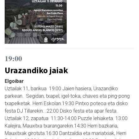
19:00
Urazandiko jaiak
Elgoibar
Uztailak 11, barikua 19:00 Jaien hasiera, Urazandiko
parkean. Segidan, txapel, igel-toka, chaves eta ping-pong
txapelketak. Herri Eskolan.19:30 Pintxo poteoa eta disko
festa DJ Tillarekin. .22:00 Disko festa eta apar festa.
Uztailak 12, zapatua 11:30-14:00 Puzzle lehiaketa. 13:00
Kalejira, Mauxitxa txarangarekin.14:30 Herri bazkaria,
Mauxitxak girotuta.16:30 Dantzaldia eta mariatxiak, Herri