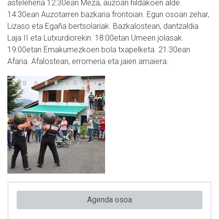
astelehena 12:30ean Meza, auzoan hildakoen alde.
14:30ean Auzotarren bazkaria frontoian. Egun osoan zehar,
Lizaso eta Egaña bertsolariak. Bazkalostean, dantzaldia
Laja II eta Lutxurdiorekin. 18:00etan Umeen jolasak.
19:00etan Emakumezkoen bola txapelketa. 21:30ean
Afaria. Afalostean, erromeria eta jaien amaiera.
Agenda osoa