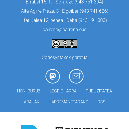
Errabal 15, 1. · Soraluze (
943 751 304)
Aita Agirre Plaza, 3 · Elgoibar (
943 741 626)
Ifar Kalea 12, behea · Deba (
943 191 383)
barrena@barrena.eus
Codesyntaxek garatua
HONI BURUZ
LEGE OHARRA
PUBLIZITATEA
ARAUAK
HARREMANETARAKO
RSS