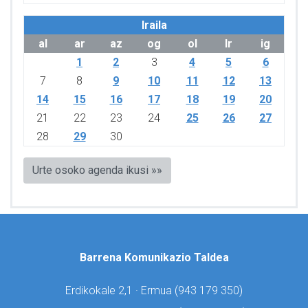
Iraila
al
ar
az
og
ol
lr
ig
1
2
3
4
5
6
7
8
9
10
11
12
13
14
15
16
17
18
19
20
21
22
23
24
25
26
27
28
29
30
Urte osoko agenda ikusi »»
Barrena Komunikazio Taldea
Erdikokale 2,1 · Ermua (
943 179 350)