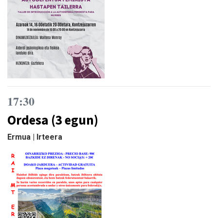
17:30
Ordesa (3 egun)
Ermua | Irteera