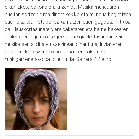
elkarrizketa sakona eraikitzen du. Musika munduaren
bueltan sortzen diren dinamikekiko eta mundua begiratzen
duen bitartean, etsipenez kantatzen duen gogoeta kritikoa
da. Hauskortasunaren, eraldaketaren eta barne-bakearen
bilaketaren inguruko gogoeta da.Egiazkotasunean zein
musika-sentsibilitate ukaezinean oinarrituta, Inziarteren
artea euskal eszenako proposamen sakon eta
hunkigarrienetako bat bihurtu da. Sarrera: 12 euro.