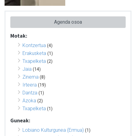
Agenda osoa
Motak:
Kontzertua
(4)
Erakusketa
(1)
Txapelketa
(2)
Jaia
(14)
Zinema
(8)
Irteera
(19)
Dantza
(1)
Azoka
(2)
Txapelketa
(1)
Guneak:
Lobiano Kulturgunea (Ermua)
(1)