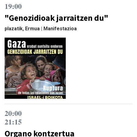
19:00
"Genozidioak jarraitzen du"
plazatik, Ermua | Manifestazioa
20:00
21:15
Organo kontzertua