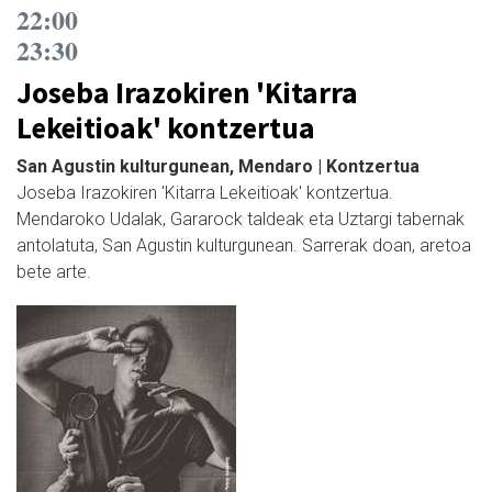
22:00
23:30
Joseba Irazokiren 'Kitarra
Lekeitioak' kontzertua
San Agustin kulturgunean, Mendaro | Kontzertua
Joseba Irazokiren 'Kitarra Lekeitioak' kontzertua.
Mendaroko Udalak, Gararock taldeak eta Uztargi tabernak
antolatuta, San Agustin kulturgunean. Sarrerak doan, aretoa
bete arte.