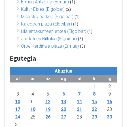
Ermua Antzokia (Ermua)
(1)
Kultur Etxea (Elgoibar)
(2)
Maalako parkea (Elgoibar)
(1)
Kalegoen plaza (Elgoibar)
(1)
Lila emakumeen etxea (Elgoibar)
(1)
Jubilatuen Biltokia (Elgoibar)
(5)
Orbe Kardinala plaza (Ermua)
(5)
Egutegia
Abuztua
al
ar
az
og
ol
lr
ig
1
2
3
4
5
6
7
8
9
10
11
12
13
14
15
16
17
18
19
20
21
22
23
24
25
26
27
28
29
30
31