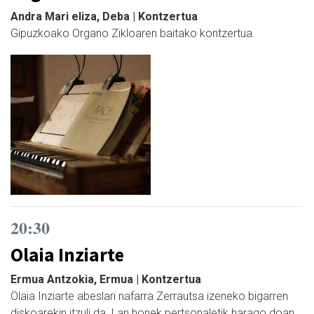
Andra Mari eliza, Deba | Kontzertua
Gipuzkoako Organo Zikloaren baitako kontzertua.
20:30
Olaia Inziarte
Ermua Antzokia, Ermua | Kontzertua
Olaia Inziarte abeslari nafarra Zerrautsa izeneko bigarren
diskoarekin itzuli da. Lan honek pertsonaletik harago doan