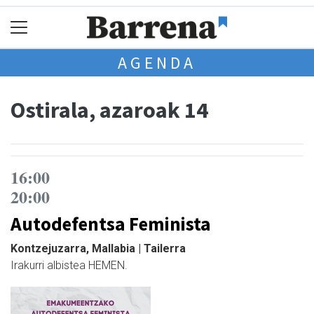
AGENDA
Ostirala, azaroak 14
16:00
20:00
Autodefentsa Feminista
Kontzejuzarra, Mallabia | Tailerra
Irakurri albistea HEMEN.