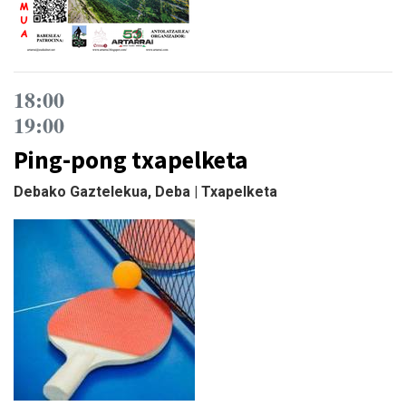
18:00
19:00
Ping-pong txapelketa
Debako Gaztelekua, Deba | Txapelketa