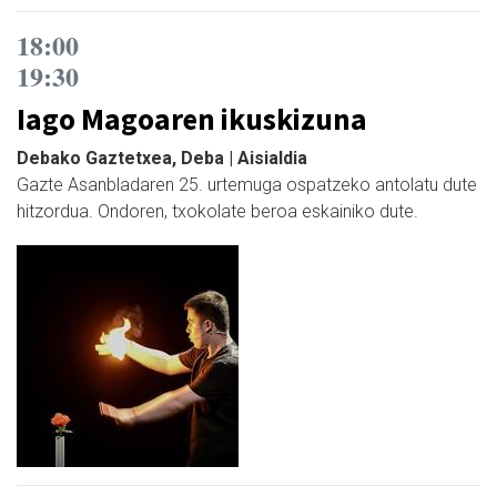
18:00
19:30
Iago Magoaren ikuskizuna
Debako Gaztetxea, Deba | Aisialdia
Gazte Asanbladaren 25. urtemuga ospatzeko antolatu dute
hitzordua. Ondoren, txokolate beroa eskainiko dute.