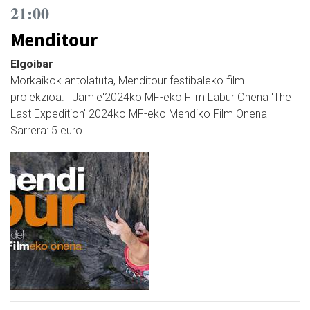
21:00
Menditour
Elgoibar
Morkaikok antolatuta, Menditour festibaleko film
proiekzioa. 'Jamie'2024ko MF-eko Film Labur Onena 'The
Last Expedition' 2024ko MF-eko Mendiko Film Onena
Sarrera: 5 euro