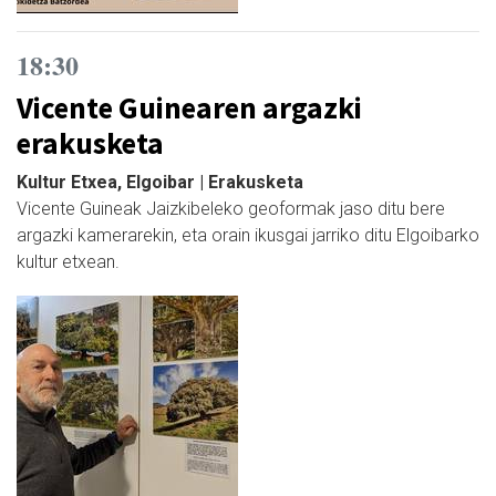
18:30
Vicente Guinearen argazki
erakusketa
Kultur Etxea, Elgoibar | Erakusketa
Vicente Guineak Jaizkibeleko geoformak jaso ditu bere
argazki kamerarekin, eta orain ikusgai jarriko ditu Elgoibarko
kultur etxean.