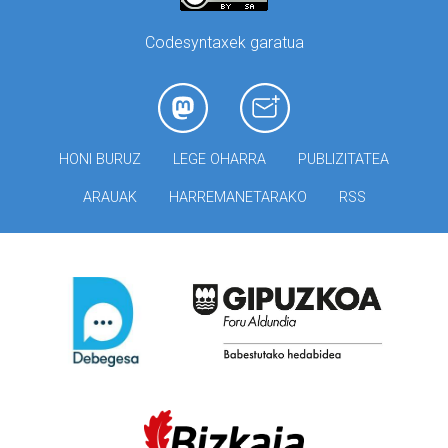
Codesyntaxek garatua
HONI BURUZ
LEGE OHARRA
PUBLIZITATEA
ARAUAK
HARREMANETARAKO
RSS