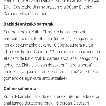
Herrian: hilaren 27an Debako Kultur Elkartean ariko da,
29an Gasteizko Jimmy Jazzen eta 30ean Bilboko
Campos Eliseos aretoan.
Bazkideentzako sarrerak
Sarreren erdiak Kultur Elkarteko bazkideentzat
erreserbatu dituzte eta gaur (urriak 21) izango dute
horiek eskuratzeko aukera, 18:30etik aurrera Kultur
Elkartean bertan. Sarrerak 12 euroko prezioa izango du
eta bazkide bakoitzak bi sarrera erosi ahal izango ditu
gehienez. Ekitaldiak izan dezakeen "harrera beroa"
aurreikusita, gaur sarrerak erostera "garaiz" agertzeko
gomendioa egin dute antolatzaileek.
Online salmenta
Kultur Elkarteko bazkide ez direnek Internet bidez erosi
ahal izango dituzte sarrerak, 16 euroan. Datozen