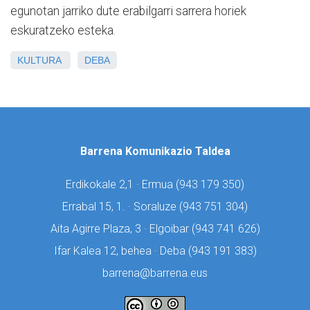
egunotan jarriko dute erabilgarri sarrera horiek
eskuratzeko esteka.
KULTURA
DEBA
Barrena Komunikazio Taldea
Erdikokale 2,1 · Ermua (
943 179 350)
Errabal 15, 1. · Soraluze (
943 751 304)
Aita Agirre Plaza, 3 · Elgoibar (
943 741 626)
Ifar Kalea 12, behea · Deba (
943 191 383)
barrena@barrena.eus