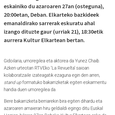
eskainiko du azaroaren 27an (osteguna),
20:00etan, Deban. Elkarteko bazkideek
emanaldirako sarrerak eskuratu ahal
izango dituzte gaur (urriak 21), 18:30etik
aurrera Kultur Elkartean bertan.
Gidoilaria, umoregilea eta aktorea da Yunez Chaib.
Azken urteotan RTVEko 'La Revuelta' saioan
kolaboratzaile izateagatik ezaguna egin den arren,
stand up
formatuko bakarrizketak egiten eskarmentu
handia duen umoregilea da.
Bere bakarrizketa berriarekin bira egiten dihardu eta
azaroaren amaieran hiru geldialdi egingo ditu Euskal