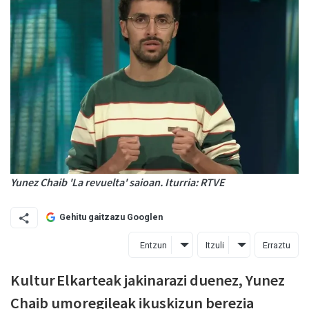
Yunez Chaib 'La revuelta' saioan. Iturria: RTVE
Gehitu gaitzazu Googlen
Entzun
Itzuli
Erraztu
Kultur Elkarteak jakinarazi duenez, Yunez
Chaib umoregileak ikuskizun berezia