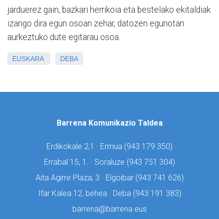
jarduerez gain, bazkari herrikoia eta bestelako ekitaldiak
izango dira egun osoan zehar, datozen egunotan
aurkeztuko dute egitarau osoa.
EUSKARA
DEBA
Barrena Komunikazio Taldea
Erdikokale 2,1 · Ermua (
943 179 350)
Errabal 15, 1. · Soraluze (
943 751 304)
Aita Agirre Plaza, 3 · Elgoibar (
943 741 626)
Ifar Kalea 12, behea · Deba (
943 191 383)
barrena@barrena.eus