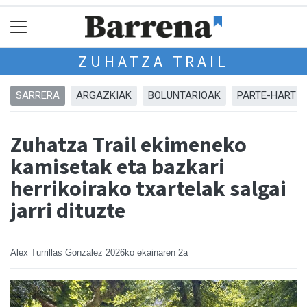
ZUHATZA TRAIL
SARRERA
ARGAZKIAK
BOLUNTARIOAK
PARTE-HARTZA
Zuhatza Trail ekimeneko
kamisetak eta bazkari
herrikoirako txartelak salgai
jarri dituzte
Alex Turrillas Gonzalez
2026ko ekainaren 2a