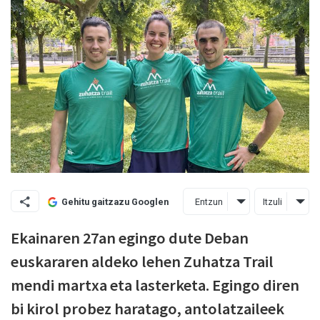
Entzun
Itzuli
Gehitu gaitzazu Googlen
Ekainaren 27an egingo dute Deban
euskararen aldeko lehen Zuhatza Trail
mendi martxa eta lasterketa. Egingo diren
bi kirol probez haratago, antolatzaileek