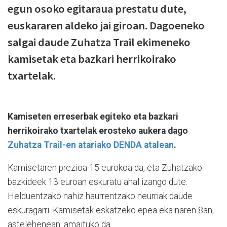
egun osoko egitaraua prestatu dute,
euskararen aldeko jai giroan. Dagoeneko
salgai daude Zuhatza Trail ekimeneko
kamisetak eta bazkari herrikoirako
txartelak.
Kamiseten erreserbak egiteko eta bazkari
herrikoirako txartelak erosteko aukera dago
Zuhatza Trail-en atariako DENDA atalean
.
Kamisetaren prezioa 15 eurokoa da, eta Zuhatzako
bazkideek 13 euroan eskuratu ahal izango dute.
Helduentzako nahiz haurrentzako neurriak daude
eskuragarri. Kamisetak eskatzeko epea ekainaren 8an,
astelehenean, amaituko da.