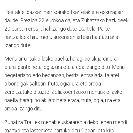
Bestalde, bazkari herrikoirako txartelak ere eskuragarri
daude. Prezioa 22 eurokoa da, eta Zuhatzako bazkideek
20 euroan erosi ahal izango dute txartela. Parte-
hartzaileek hiru menu aukeraren artean hautatu ahal
izango dute.
Menu arruntak oilasko paella, haragi bolak jardinera
erara, pantxineta, ogia, ura eta ardoa izango ditu. Menu
begetariano edo beganoan, berriz, entsalada, falafel
albondigak saltsan, fruta, ogia, ura eta ardoa
zerbitzatuko dituzte. Zeliakoentzako menuak oilasko
paella, haragi bolak jardinera erara, fruta, ogia, ura eta
ardoa izango ditu.
Zuhatza Trail ekimenak euskararen aldeko lehen mendi
martxa eta lasterketa hartuko ditu Deban, eta kirol