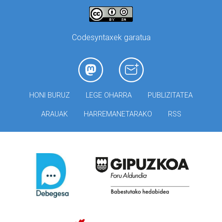
Codesyntaxek garatua
HONI BURUZ
LEGE OHARRA
PUBLIZITATEA
ARAUAK
HARREMANETARAKO
RSS