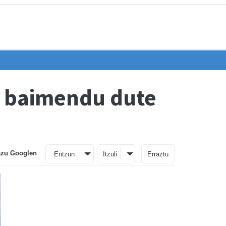
a baimendu dute
azu Googlen
Entzun
Itzuli
Erraztu