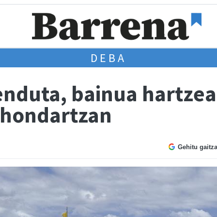
DEBA
enduta, bainua hartze
 hondartzan
Gehitu gaitz