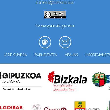
barrena@barrena.eus
Codesyntaxek garatua
LEGE OHARRA
PUBLIZITATEA
ARAUAK
HARREMANET