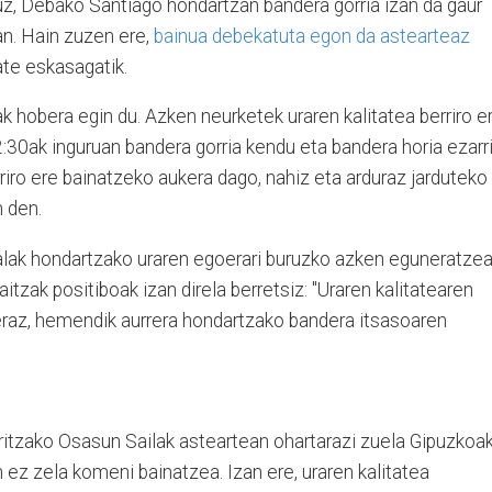
tuz, Debako Santiago hondartzan bandera gorria izan da gaur
an. Hain zuzen ere,
bainua debekatuta egon da astearteaz
tate eskasagatik.
ak hobera egin du. Azken neurketek uraren kalitatea berriro e
:30ak inguruan bandera gorria kendu eta bandera horia ezarr
rriro ere bainatzeko aukera dago, nahiz eta arduraz jarduteko
 den.
alak hondartzako uraren egoerari buruzko azken eguneratze
itzak positiboak izan direla berretsiz: "Uraren kalitatearen
eraz, hemendik aurrera hondartzako bandera itsasoaren
ritzako Osasun Sailak asteartean ohartarazi zuela Gipuzkoa
 ez zela komeni bainatzea. Izan ere, uraren kalitatea