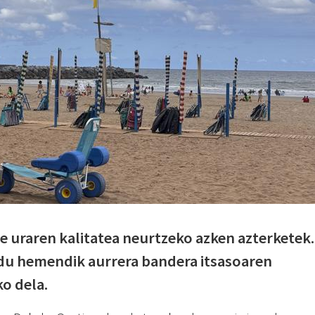
 uraren kalitatea neurtzeko azken azterketek.
 du hemendik aurrera bandera itsasoaren
o dela.