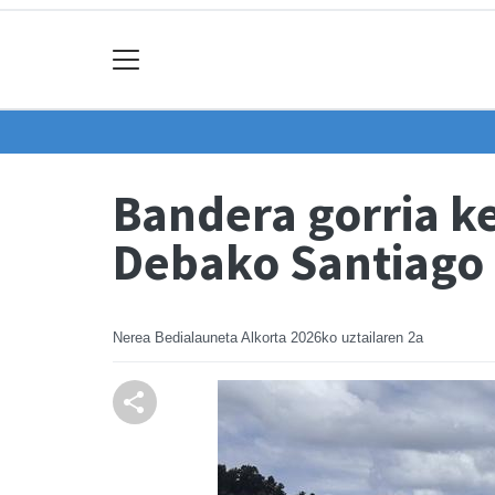
Bandera gorria k
Debako Santiago
Nerea Bedialauneta Alkorta
2026ko uztailaren 2a