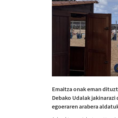
Emaitza onak eman dituzte
Debako Udalak jakinarazi
egoeraren arabera aldatuk