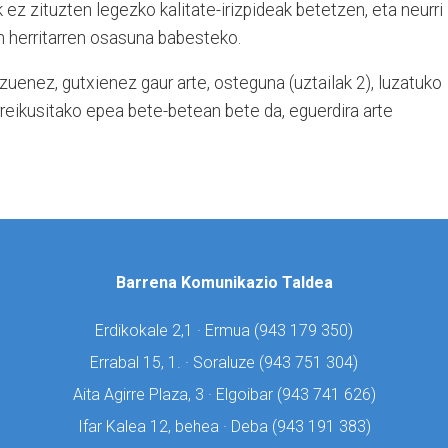
 ez zituzten legezko kalitate-irizpideak betetzen, eta neurri
en herritarren osasuna babesteko.
uenez, gutxienez gaur arte, osteguna (uztailak 2), luzatuko
reikusitako epea bete-betean bete da, eguerdira arte
Barrena Komunikazio Taldea
Erdikokale 2,1 · Ermua (
943 179 350)
Errabal 15, 1. · Soraluze (
943 751 304)
Aita Agirre Plaza, 3 · Elgoibar (
943 741 626)
Ifar Kalea 12, behea · Deba (
943 191 383)