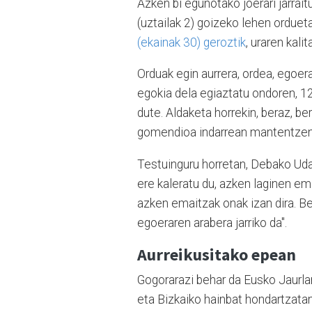
Azken bi egunotako joerari jarrai
(uztailak 2) goizeko lehen orduet
(ekainak 30) geroztik
, uraren kali
Orduak egin aurrera, ordea, egoer
egokia dela egiaztatu ondoren, 12
dute. Aldaketa horrekin, beraz, be
gomendioa indarrean mantentzen
Testuinguru horretan, Debako Ud
ere kaleratu du, azken laginen ema
azken emaitzak onak izan dira. B
egoeraren arabera jarriko da".
Aurreikusitako epean
Gogorarazi behar da Eusko Jaurla
eta Bizkaiko hainbat hondartzatan