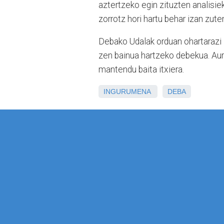
aztertzeko egin zituzten analisiek
zorrotz hori hartu behar izan zut
Debako Udalak orduan ohartarazi z
zen bainua hartzeko debekua. Aur
mantendu baita itxiera.
INGURUMENA
DEBA