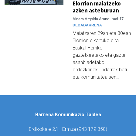
Elorrion maiatzeko
azken asteburuan
Ainara Argoitia Arano
mai 17
DEBABARRENA
Maiatzaren 29an eta 30ean
Elorrion elkartuko dira
Euskal Herriko
gaztetxeetako eta gazte
asanbladetako
ordezkariak. Indarrak batu
eta komunitatea sen…
Barrena Komunikazio Taldea
Erdikokale 2,1 · Ermua (
943 179 350)