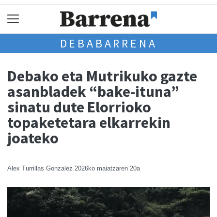
DEBABARRENA
Debako eta Mutrikuko gazte
asanbladek “bake-ituna”
sinatu dute Elorrioko
topaketetara elkarrekin
joateko
Alex Turrillas Gonzalez
2026ko maiatzaren 20a