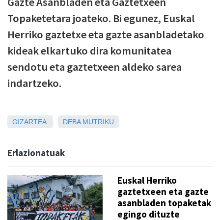
Gazte Asanbladen eta Gaztetxeen
Topaketetara joateko. Bi egunez, Euskal
Herriko gaztetxe eta gazte asanbladetako
kideak elkartuko dira komunitatea
sendotu eta gaztetxeen aldeko sarea
indartzeko.
GIZARTEA
DEBA
MUTRIKU
Erlazionatuak
Euskal Herriko
gaztetxeen eta gazte
asanbladen topaketak
egingo dituzte