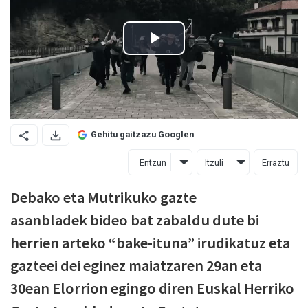
Gehitu gaitzazu Googlen
Entzun
Itzuli
Erraztu
Debako eta
Mutrikuko gazte
asanbladek
bideo bat zabaldu dute bi
herrien arteko “bake-ituna” irudikatuz eta
gazteei dei eginez maiatzaren 29an eta
30ean
Elorrio
n egingo diren Euskal Herriko