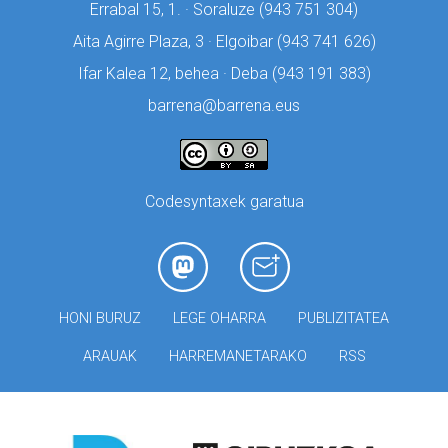
Errabal 15, 1. · Soraluze (
943 751 304)
Aita Agirre Plaza, 3 · Elgoibar (
943 741 626)
Ifar Kalea 12, behea · Deba (
943 191 383)
barrena@barrena.eus
Codesyntaxek garatua
HONI BURUZ
LEGE OHARRA
PUBLIZITATEA
ARAUAK
HARREMANETARAKO
RSS