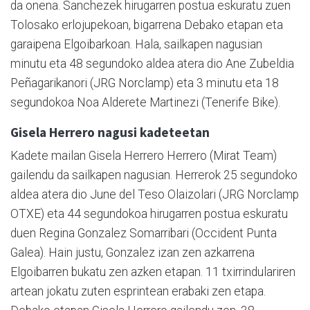
da onena. Sanchezek hirugarren postua eskuratu zuen
Tolosako erlojupekoan, bigarrena Debako etapan eta
garaipena Elgoibarkoan. Hala, sailkapen nagusian
minutu eta 48 segundoko aldea atera dio Ane Zubeldia
Peñagarikanori (JRG Norclamp) eta 3 minutu eta 18
segundokoa Noa Alderete Martinezi (Tenerife Bike).
Gisela Herrero nagusi kadeteetan
Kadete mailan Gisela Herrero Herrero (Mirat Team)
gailendu da sailkapen nagusian. Herrerok 25 segundoko
aldea atera dio June del Teso Olaizolari (JRG Norclamp
OTXE) eta 44 segundokoa hirugarren postua eskuratu
duen Regina Gonzalez Somarribari (Occident Punta
Galea). Hain justu, Gonzalez izan zen azkarrena
Elgoibarren bukatu zen azken etapan. 11 txirrindulariren
artean jokatu zuten esprintean erabaki zen etapa.