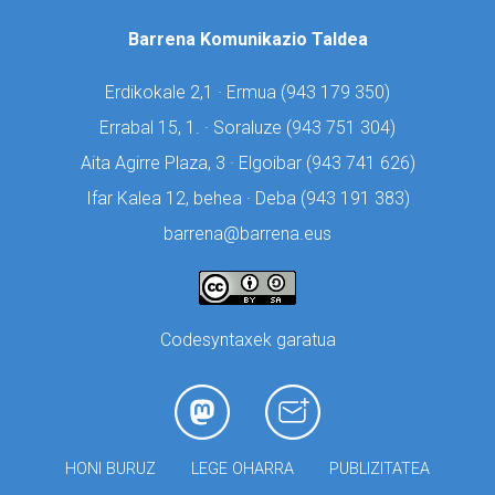
Barrena Komunikazio Taldea
Erdikokale 2,1 · Ermua (
943 179 350)
Errabal 15, 1. · Soraluze (
943 751 304)
Aita Agirre Plaza, 3 · Elgoibar (
943 741 626)
Ifar Kalea 12, behea · Deba (
943 191 383)
barrena@barrena.eus
Codesyntaxek garatua
HONI BURUZ
LEGE OHARRA
PUBLIZITATEA