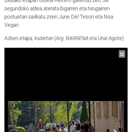
Debako etapan Gisela Herrero gailendu zen, 38
segundoko aldea aterata bigarren eta hirugarren
postuetan sailkatu ziren June Del Tesori eta Noa
Vegari.
Azken etapa, irudietan (Arg:
BARRENA
eta Unai Agote)