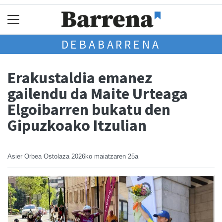
DEBABARRENA
Erakustaldia emanez
gailendu da Maite Urteaga
Elgoibarren bukatu den
Gipuzkoako Itzulian
Asier Orbea Ostolaza
2026ko maiatzaren 25a