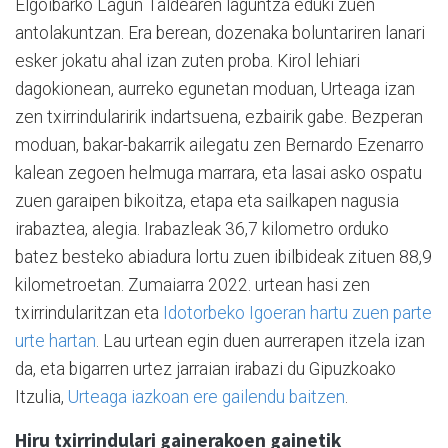
Elgoibarko Lagun Taldearen laguntza eduki zuen
antolakuntzan. Era berean, dozenaka boluntariren lanari
esker jokatu ahal izan zuten proba. Kirol lehiari
dagokionean, aurreko egunetan moduan, Urteaga izan
zen txirrindularirik indartsuena, ezbairik gabe. Bezperan
moduan, bakar-bakarrik ailegatu zen Bernardo Ezenarro
kalean zegoen helmuga marrara, eta lasai asko ospatu
zuen garaipen bikoitza, etapa eta sailkapen nagusia
irabaztea, alegia. Irabazleak 36,7 kilometro orduko
batez besteko abiadura lortu zuen ibilbideak zituen 88,9
kilometroetan. Zumaiarra 2022. urtean hasi zen
txirrindularitzan eta
Idotorbeko Igoeran hartu zuen parte
urte hartan
. Lau urtean egin duen aurrerapen itzela izan
da, eta bigarren urtez jarraian irabazi du Gipuzkoako
Itzulia,
Urteaga iazkoan ere gailendu baitzen
.
Hiru txirrindulari gainerakoen gainetik