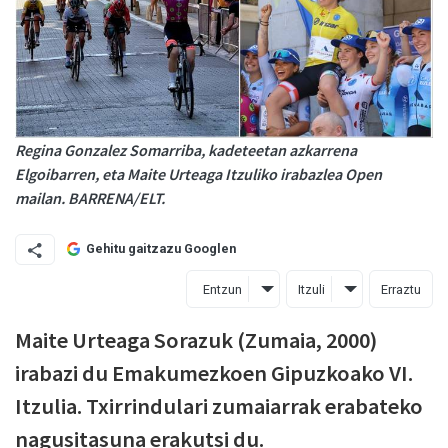
Regina Gonzalez Somarriba, kadeteetan azkarrena
Elgoibarren, eta Maite Urteaga Itzuliko irabazlea Open
mailan. BARRENA/ELT.
Gehitu gaitzazu Googlen
Entzun
Itzuli
Erraztu
Maite Urteaga Sorazuk (Zumaia, 2000)
irabazi du Emakumezkoen Gipuzkoako VI.
Itzulia. Txirrindulari zumaiarrak erabateko
nagusitasuna erakutsi du.