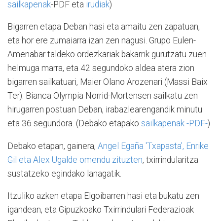
sailkapenak
-PDF eta
irudiak
)
Bigarren etapa Deban hasi eta amaitu zen zapatuan,
eta hor ere zumaiarra izan zen nagusi. Grupo Eulen-
Amenabar taldeko ordezkariak bakarrik gurutzatu zuen
helmuga marra, eta 42 segundoko aldea atera zion
bigarren sailkatuari, Maier Olano Arozenari (Massi Baix
Ter). Bianca Olympia Norrid-Mortensen sailkatu zen
hirugarren postuan Deban, irabazlearengandik minutu
eta 36 segundora. (Debako etapako
sailkapenak -PDF-
)
Debako etapan, gainera,
Angel Egaña 'Txapasta', Enrike
Gil eta Alex Ugalde omendu zituzten
, txirrindularitza
sustatzeko egindako lanagatik.
Itzuliko azken etapa Elgoibarren hasi eta bukatu zen
igandean, eta Gipuzkoako Txirrindulari Federazioak