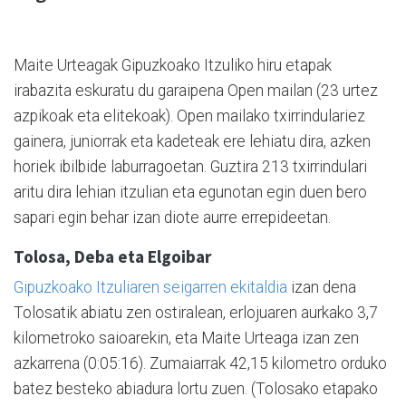
Maite Urteagak Gipuzkoako Itzuliko hiru etapak
irabazita eskuratu du garaipena Open mailan (23 urtez
azpikoak eta elitekoak). Open mailako txirrindulariez
gainera, juniorrak eta kadeteak ere lehiatu dira, azken
horiek ibilbide laburragoetan. Guztira 213 txirrindulari
aritu dira lehian itzulian eta egunotan egin duen bero
sapari egin behar izan diote aurre errepideetan.
Tolosa, Deba eta Elgoibar
Gipuzkoako Itzuliaren seigarren ekitaldia
izan dena
Tolosatik abiatu zen ostiralean, erlojuaren aurkako 3,7
kilometroko saioarekin, eta Maite Urteaga izan zen
azkarrena (0:05:16). Zumaiarrak 42,15 kilometro orduko
batez besteko abiadura lortu zuen. (Tolosako etapako