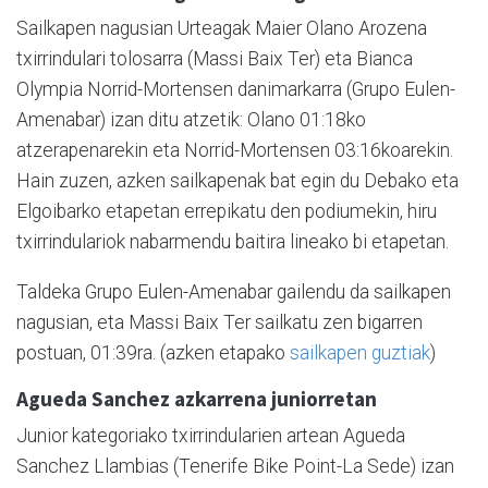
Sailkapen nagusian Urteagak Maier Olano Arozena
txirrindulari tolosarra (Massi Baix Ter) eta Bianca
Olympia Norrid-Mortensen danimarkarra (Grupo Eulen-
Amenabar) izan ditu atzetik: Olano 01:18ko
atzerapenarekin eta Norrid-Mortensen 03:16koarekin.
Hain zuzen, azken sailkapenak bat egin du Debako eta
Elgoibarko etapetan errepikatu den podiumekin, hiru
txirrindulariok nabarmendu baitira lineako bi etapetan.
Taldeka Grupo Eulen-Amenabar gailendu da sailkapen
nagusian, eta Massi Baix Ter sailkatu zen bigarren
postuan, 01:39ra. (azken etapako
sailkapen guztiak
)
Agueda Sanchez azkarrena juniorretan
Junior kategoriako txirrindularien artean Agueda
Sanchez Llambias (Tenerife Bike Point-La Sede) izan