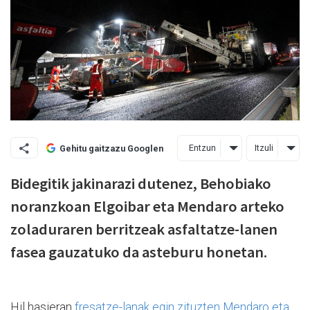
Entzun
Itzuli
Gehitu gaitzazu Googlen
Bidegitik jakinarazi dutenez, Behobiako
noranzkoan Elgoibar eta Mendaro arteko
zoladuraren berritzeak asfaltatze-lanen
fasea gauzatuko da asteburu honetan.
Hil hasieran
fresatze-lanak egin zituzten Mendaro eta