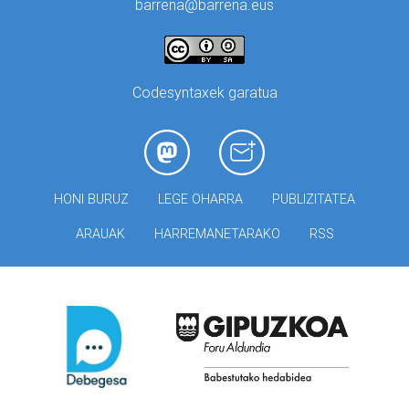
barrena@barrena.eus
Codesyntaxek garatua
HONI BURUZ
LEGE OHARRA
PUBLIZITATEA
ARAUAK
HARREMANETARAKO
RSS