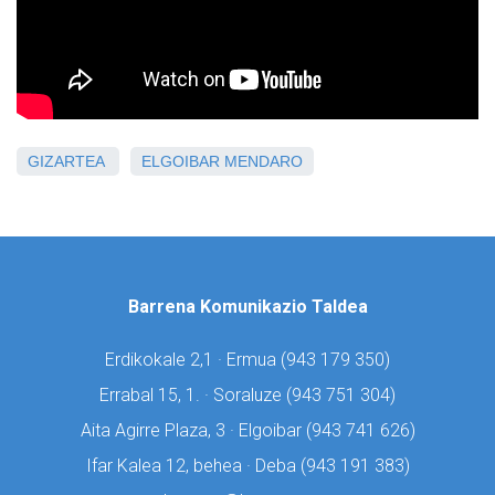
GIZARTEA
ELGOIBAR
MENDARO
Barrena Komunikazio Taldea
Erdikokale 2,1 · Ermua (
943 179 350)
Errabal 15, 1. · Soraluze (
943 751 304)
Aita Agirre Plaza, 3 · Elgoibar (
943 741 626)
Ifar Kalea 12, behea · Deba (
943 191 383)