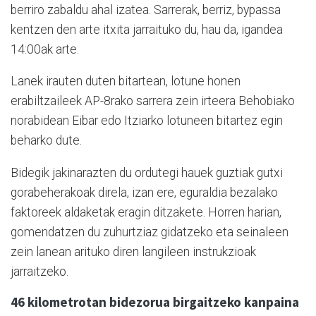
berriro zabaldu ahal izatea. Sarrerak, berriz, bypassa
kentzen den arte itxita jarraituko du, hau da, igandea
14:00ak arte.
Lanek irauten duten bitartean, lotune honen
erabiltzaileek AP-8rako sarrera zein irteera Behobiako
norabidean Eibar edo Itziarko lotuneen bitartez egin
beharko dute.
Bidegik jakinarazten du ordutegi hauek guztiak gutxi
gorabeherakoak direla, izan ere, eguraldia bezalako
faktoreek aldaketak eragin ditzakete. Horren harian,
gomendatzen du zuhurtziaz gidatzeko eta seinaleen
zein lanean arituko diren langileen instrukzioak
jarraitzeko.
46 kilometrotan bidezorua birgaitzeko kanpaina