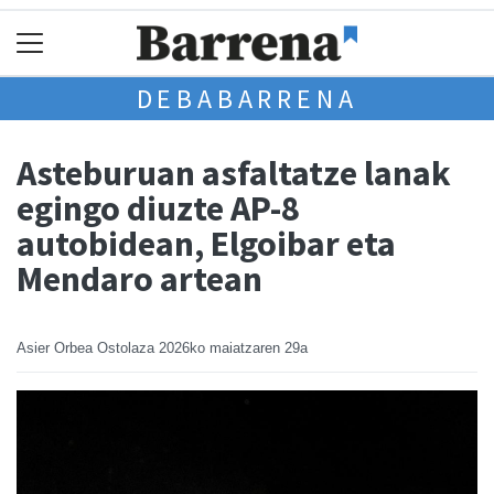
DEBABARRENA
Asteburuan asfaltatze lanak
egingo diuzte AP-8
autobidean, Elgoibar eta
Mendaro artean
Asier Orbea Ostolaza
2026ko maiatzaren 29a