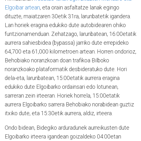
Elgoibar artean
, eta orain asfaltatze lanak egingo
dituzte, maiatzaren 30etik 31ra, larunbatetik igandera.
Lan horiek eragina edukiko dute autobidearen ohiko
funtzionamenduan. Zehatzago, larunbatean, 16:00etatik
aurrera sahiesbidea (bypassa) jarriko dute errepideko
64,700 eta 61,000 kilometroen artean. Horren ondorioz,
Behobiako noranzkoan doan trafikoa Bilboko
noranzkoako plataformatik desbideratuko dute. Hori
dela-eta, larunbatean, 15:00etatik aurrera eragina
edukiko dute Elgoibarko ordainsari edo lotunean,
sarreran zein irteeran. Horiek horrela, 15:00etatik
aurrera Elgoibarko sarrera Behobiako norabidean guztiz
itxiko dute, eta 15:30etik aurrera, aldiz, irteera.
Ondo bidean, Bidegiko arduradunek aurreikusten dute
Elgoibarko irteera igandean goizaldeko 04:00etan