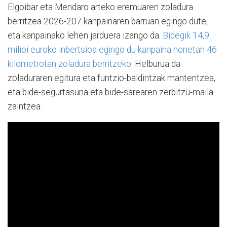
Elgoibar eta Mendaro arteko eremuaren zoladura
berritzea 2026-207 kanpainaren barruan egingo dute,
eta kanpainako lehen jarduera izango da.
Bidegik 14,9
milioi euroko inbertsioa egingo du kanpaina honetan 46
kilometrotan zoladura berritzeko
. Helburua da
zoladuraren egitura eta funtzio-baldintzak mantentzea,
eta bide-segurtasuna eta bide-sarearen zerbitzu-maila
zaintzea.