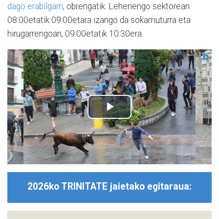
dago erabilgarri
, obrengatik. Lehenengo sektorean
08:00etatik 09:00etara izango da sokamuturra eta
hirugarrengoan, 09:00etatik 10:30era.
2026ko TRINITATE jaietako egitaraua: