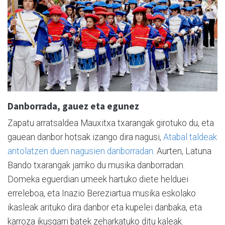
Danborrada, gauez eta egunez
Zapatu arratsaldea Mauxitxa txarangak girotuko du, eta
gauean danbor hotsak izango dira nagusi,
Atabal taldeak
antolatzen duen nagusien danborradan
. Aurten, Latuna
Bando txarangak jarriko du musika danborradan.
Domeka eguerdian umeek hartuko diete helduei
erreleboa, eta Inazio Bereziartua musika eskolako
ikasleak arituko dira danbor eta kupelei danbaka, eta
karroza ikusgarri batek zeharkatuko ditu kaleak.