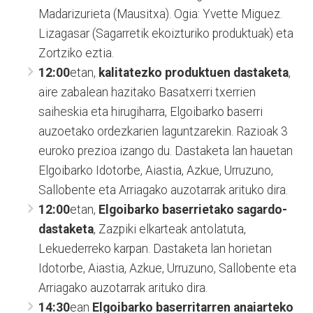
Madarizurieta (Mausitxa). Ogia: Yvette Miguez.
Lizagasar (Sagarretik ekoizturiko produktuak) eta
Zortziko eztia.
12:00
etan,
kalitatezko produktuen dastaketa
,
aire zabalean hazitako Basatxerri txerrien
saiheskia eta hirugiharra, Elgoibarko baserri
auzoetako ordezkarien laguntzarekin. Razioak 3
euroko prezioa izango du. Dastaketa lan hauetan
Elgoibarko Idotorbe, Aiastia, Azkue, Urruzuno,
Sallobente eta Arriagako auzotarrak arituko dira.
12:00
etan,
Elgoibarko baserrietako sagardo-
dastaketa
, Zazpiki elkarteak antolatuta,
Lekuederreko karpan. Dastaketa lan horietan
Idotorbe, Aiastia, Azkue, Urruzuno, Sallobente eta
Arriagako auzotarrak arituko dira.
14:30
ean
Elgoibarko baserritarren anaiarteko