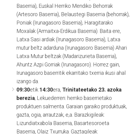
Baserria), Euskal Herriko Mendiko Behorrak
(Artesoro Baserria), Belaustegi Baserria (behorrak),
Poniak (Irunagasoro Baserria), Haragitarako
Moxalak (Armaitxa-Erdikua Baserria). Baita ere,
Latxa Sasi ardiak (Irunagasoro Baserria), Latxa
mutur beltz adarduna (Irunagasoro Baserria) Ahari
Latxa Mutur beltzak (Madarizurieta Baserria),
Ahuntz Azpi Gorriak (Irunagasoro). Horrez gain,
Irunagasoro baserritik ekarritako txerria ikusi ahal
izango da.
09:30
etik
14:30
era,
Trinitateetako 23. azoka
berezia
, Lekuederren: herriko baserrietako
produktuen salmenta. Garaian garaiko produktuak,
gazta, ogia, arrautzak, e,a. Barazkigileak:
Lizundiatxabola Baserria, Basartesoroeta
Baserria, Olaiz Txurruka. Gaztagileak: