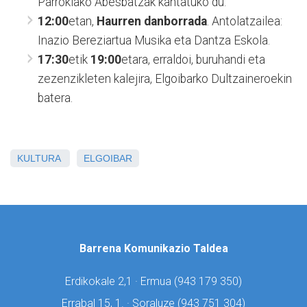
Parrokiako Abesbatzak kantatuko du.
12:00
etan,
Haurren danborrada
. Antolatzailea:
Inazio Bereziartua Musika eta Dantza Eskola.
17:30
etik
19:00
etara, erraldoi, buruhandi eta
zezenzikleten kalejira, Elgoibarko Dultzaineroekin
batera.
KULTURA
ELGOIBAR
Barrena Komunikazio Taldea
Erdikokale 2,1 · Ermua (
943 179 350)
Errabal 15, 1. · Soraluze (
943 751 304)