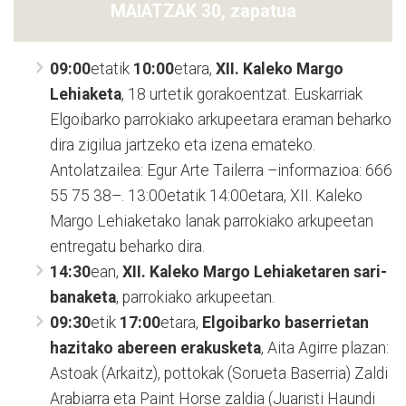
MAIATZAK 30, zapatua
09:00
etatik
10:00
etara,
XII. Kaleko Margo
Lehiaketa
, 18 urtetik gorakoentzat. Euskarriak
Elgoibarko parrokiako arkupeetara eraman beharko
dira zigilua jartzeko eta izena emateko.
Antolatzailea: Egur Arte Tailerra –informazioa: 666
55 75 38–. 13:00etatik 14:00etara, XII. Kaleko
Margo Lehiaketako lanak parrokiako arkupeetan
entregatu beharko dira.
14:30
ean,
XII. Kaleko Margo Lehiaketaren sari-
banaketa
, parrokiako arkupeetan.
09:30
etik
17:00
etara,
Elgoibarko baserrietan
hazitako abereen erakusketa
, Aita Agirre plazan:
Astoak (Arkaitz), pottokak (Sorueta Baserria) Zaldi
Arabiarra eta Paint Horse zaldia (Juaristi Haundi