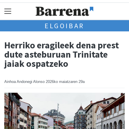
ELGOIBAR
Herriko eragileek dena prest
dute asteburuan Trinitate
jaiak ospatzeko
Ainhoa Andonegi Alonso
2026ko maiatzaren 29a