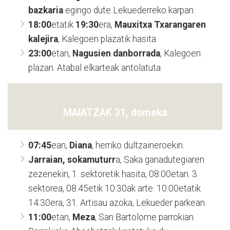
bazkaria
egingo dute Lekuederreko karpan.
18:00
etatik
19:30
era,
Mauxitxa Txarangaren
kalejira
, Kalegoen plazatik hasita.
23:00
etan,
Nagusien danborrada
, Kalegoen
plazan. Atabal elkarteak antolatuta
MAIATZAK 31, domeka
07:45
ean,
Diana
, herriko dultzaineroekin.
Jarraian, sokamuturr
a, Saka ganadutegiaren
zezenekin, 1. sektoretik hasita, 08:00etan. 3.
sektorea, 08:45etik 10:30ak arte. 10:00etatik
14:30era, 31. Artisau azoka, Lekueder parkean.
11:00
etan,
Meza
, San Bartolome parrokian.