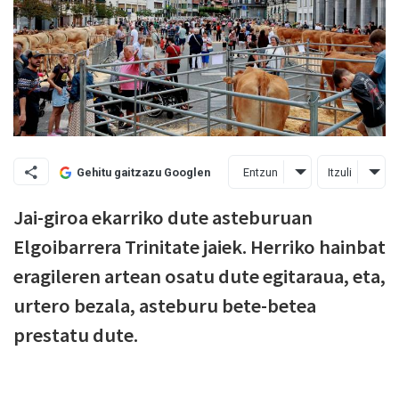
Entzun
Itzuli
Gehitu gaitzazu Googlen
Jai-giroa ekarriko dute asteburuan
Elgoibarrera Trinitate jaiek. Herriko hainbat
eragileren artean osatu dute egitaraua, eta,
urtero bezala, asteburu bete-betea
prestatu dute.