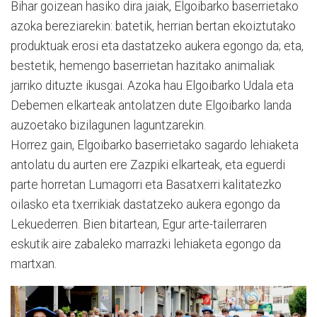
Bihar goizean hasiko dira jaiak, Elgoibarko baserrietako
azoka bereziarekin: batetik, herrian bertan ekoiztutako
produktuak erosi eta dastatzeko aukera egongo da; eta,
bestetik, hemengo baserrietan hazitako animaliak
jarriko dituzte ikusgai. Azoka hau Elgoibarko Udala eta
Debemen elkarteak antolatzen dute Elgoibarko landa
auzoetako bizilagunen laguntzarekin.
Horrez gain, Elgoibarko baserrietako sagardo lehiaketa
antolatu du aurten ere Zazpiki elkarteak, eta eguerdi
parte horretan Lumagorri eta Basatxerri kalitatezko
oilasko eta txerrikiak dastatzeko aukera egongo da
Lekuederren. Bien bitartean, Egur arte-tailerraren
eskutik aire zabaleko marrazki lehiaketa egongo da
martxan.