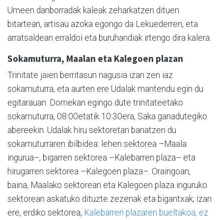
Umeen danborradak kaleak zeharkatzen dituen
bitartean, artisau azoka egongo da Lekuederren, eta
arratsaldean erraldoi eta buruhandiak irtengo dira kalera.
Sokamuturra, Maalan eta Kalegoen plazan
Trinitate jaien berritasun nagusia izan zen iaz
sokamuturra, eta aurten ere Udalak mantendu egin du
egitarauan. Domekan egingo dute trinitateetako
sokamuturra, 08:00etatik 10:30era, Saka ganadutegiko
abereekin. Udalak hiru sektoretan banatzen du
sokamuturraren ibilbidea: lehen sektorea –Maala
ingurua–, bigarren sektorea –Kalebarren plaza– eta
hirugarren sektorea –Kalegoen plaza–. Oraingoan,
baina, Maalako sektorean eta Kalegoen plaza inguruko
sektorean askatuko dituzte zezenak eta bigantxak; izan
ere, erdiko sektorea,
Kalebarren plazaren bueltakoa, ez