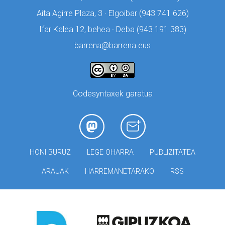
Aita Agirre Plaza, 3 · Elgoibar (
943 741 626)
Ifar Kalea 12, behea · Deba (
943 191 383)
barrena@barrena.eus
Codesyntaxek garatua
HONI BURUZ
LEGE OHARRA
PUBLIZITATEA
ARAUAK
HARREMANETARAKO
RSS