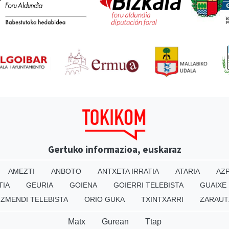
Gertuko informazioa, euskaraz
AMEZTI
ANBOTO
ANTXETA IRRATIA
ATARIA
AZP
TIA
GEURIA
GOIENA
GOIERRI TELEBISTA
GUAIXE
IZMENDI TELEBISTA
ORIO GUKA
TXINTXARRI
ZARAUT
Matx
Gurean
Ttap