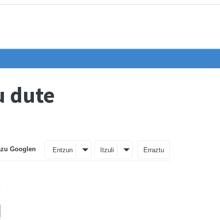
u dute
azu Googlen
Entzun
Itzuli
Erraztu