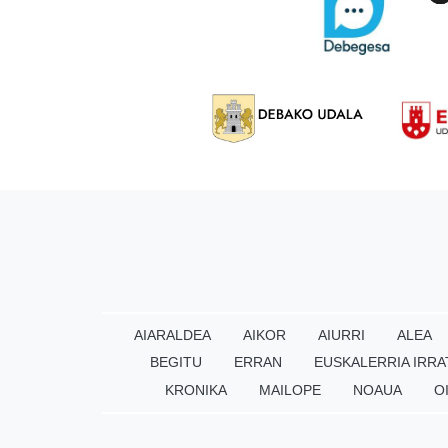
AIARALDEA
AIKOR
AIURRI
ALEA
BEGITU
ERRAN
EUSKALERRIA IRRA
KRONIKA
MAILOPE
NOAUA
O