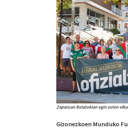
Zapatuan Bolatokian egin zuten elkar
Gizonezkoen Munduko Futb