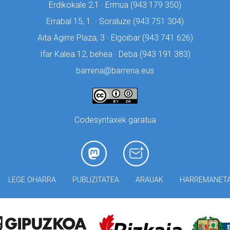
Erdikokale 2,1 · Ermua (
943 179 350)
Errabal 15, 1. · Soraluze (
943 751 304)
Aita Agirre Plaza, 3 · Elgoibar (
943 741 626)
Ifar Kalea 12, behea · Deba (
943 191 383)
barrena@barrena.eus
Codesyntaxek garatua
LEGE OHARRA
PUBLIZITATEA
ARAUAK
HARREMANET