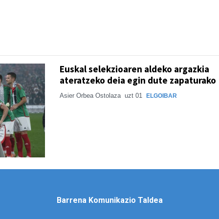
Euskal selekzioaren aldeko argazkia
ateratzeko deia egin dute zapaturako
Asier Orbea Ostolaza
uzt 01
ELGOIBAR
Barrena Komunikazio Taldea