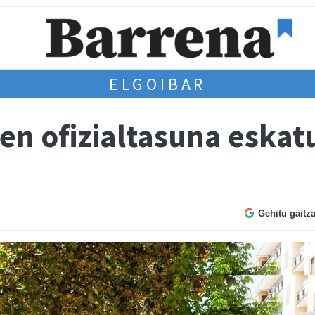
ELGOIBAR
en ofizialtasuna eskat
Gehitu gaitz