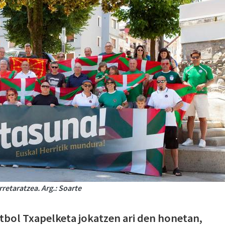
retaratzea. Arg.: Soarte
ol Txapelketa jokatzen ari den honetan,