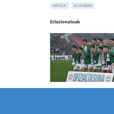
KIROLA
ELGOIBAR
Erlazionatuak