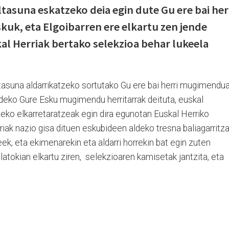
ltasuna eskatzeko deia egin dute Gu ere bai her
uk, eta Elgoibarren ere elkartu zen jende
l Herriak bertako selekzioa behar lukeela
tasuna aldarrikatzeko sortutako Gu ere bai herri mugimendu
deko Gure Esku mugimendu herritarrak deituta, euskal
eko elkarretaratzeak egin dira egunotan Euskal Herriko
rriak nazio gisa dituen eskubideen aldeko tresna baliagarritza
ek, eta ekimenarekin eta aldarri horrekin bat egin zuten
latokian elkartu ziren, selekzioaren kamisetak jantzita, eta
.