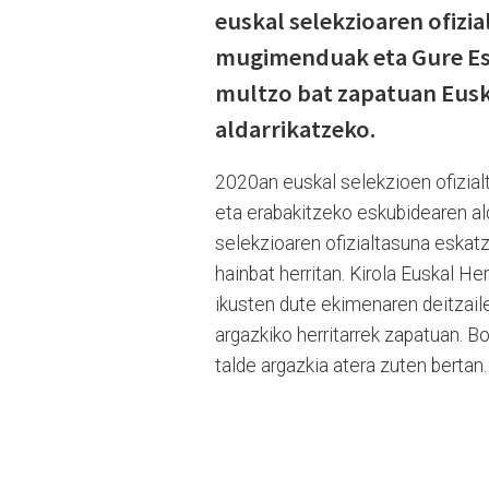
euskal selekzioaren ofizia
mugimenduak eta Gure Esk
multzo bat zapatuan Euska
aldarrikatzeko.
2020an euskal selekzioen ofizial
eta erabakitzeko eskubidearen al
selekzioaren ofizialtasuna eskatz
hainbat herritan. Kirola Euskal He
ikusten dute ekimenaren deitzaile
argazkiko herritarrek zapatuan. Bo
talde argazkia atera zuten bertan