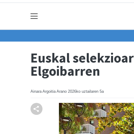
Euskal selekzioar
Elgoibarren
Ainara Argoitia Arano
2026ko uztailaren 5a