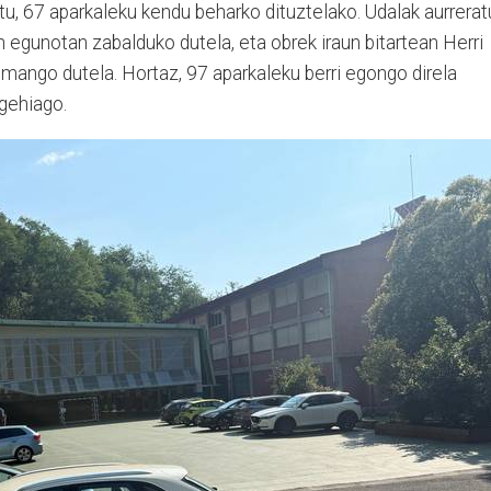
itu, 67 aparkaleku kendu beharko dituztelako. Udalak aurrerat
gunotan zabalduko dutela, eta obrek iraun bitartean Herri
mango dutela. Hortaz, 97 aparkaleku berri egongo direla
 gehiago.