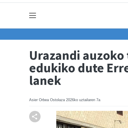
Urazandi auzoko 
edukiko dute Er
lanek
Asier Orbea Ostolaza
2026ko uztailaren 7a