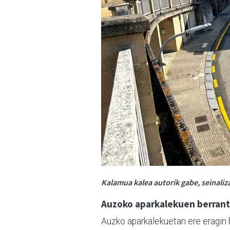
Kalamua kalea autorik gabe, seinaliz
Auzoko aparkalekuen berrant
Auzko aparkalekuetan ere eragin 