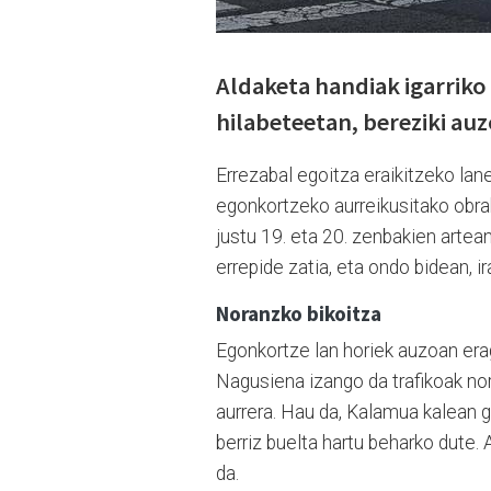
Aldaketa handiak igarriko
hilabeteetan, bereziki au
Errezabal egoitza eraikitzeko la
egonkortzeko aurreikusitako obrak 
justu 19. eta 20. zenbakien artean
errepide zatia, eta ondo bidean, i
Noranzko bikoitza
Egonkortze lan horiek auzoan era
Nagusiena izango da trafikoak nor
aurrera. Hau da, Kalamua kalean g
berriz buelta hartu beharko dute. 
da.