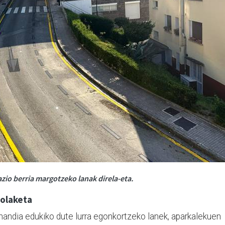
azio berria margotzeko lanak direla-eta.
olaketa
handia edukiko dute lurra egonkortzeko lanek, aparkalekuen