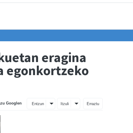
kuetan eragina
a egonkortzeko
azu Googlen
Entzun
Itzuli
Erraztu