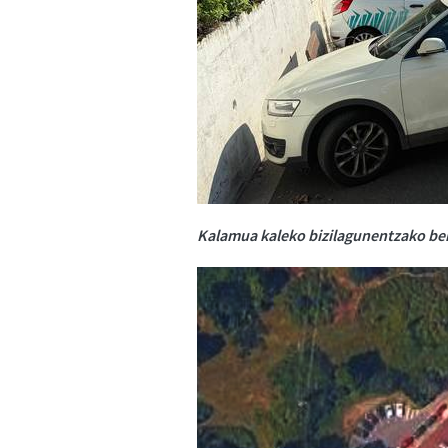
Kalamua kaleko bizilagunentzako beh