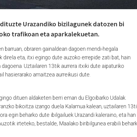
 dituzte Urazandiko bizilagunek datozen bi
zoko trafikoan eta aparkalekuetan.
nen barruan, obraren gainaldean dagoen mendi-hegala
direla eta, itxi egingo dute auzoko errepide zati bat, hain
 dagoena. Uztailaren 13tik aurrera itxiki dute aipaturiko
rail hasierarako amaitzea aurreikusi dute.
gingo dituen aldaketen berri eman du Elgoibarko Udalak.
anzko bikoitza izango duela Kalamua kalean, uztailaren 13ti
ora egin beharko dute ibilgailuek Urazandi kaleraino, eta han
Auzotik irteteko, bestalde, Maalako biribilgunea erabili behar