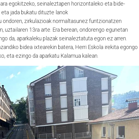
etara egokitzeko, seinaleztapen horizontaleko eta bide-
 eta jada bukatu dituzte lanok
 ondoren, zirkulazioak normaltasunez funtzionatzen
n, uztailaren 13ra arte. Era berean, ondorengo egunetan
go da, aparkaleku plazak seinaleztatuta egon ez arren.
razandiko bidea ixtearekin batera, Herri Eskola irekita egongo
eko, eta ezingo da aparkatu Kalamua kalean.