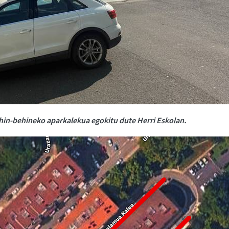
in-behineko aparkalekua egokitu dute Herri Eskolan.