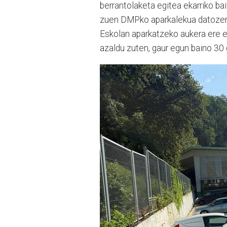
berrantolaketa egitea ekarriko ba
zuen DMPko aparkalekua datozen e
Eskolan aparkatzeko aukera ere e
azaldu zuten, gaur egun baino 30