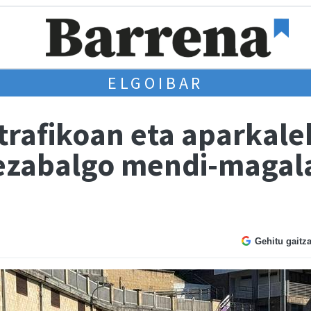
ELGOIBAR
trafikoan eta aparkale
rezabalgo mendi-magal
Gehitu gaitz