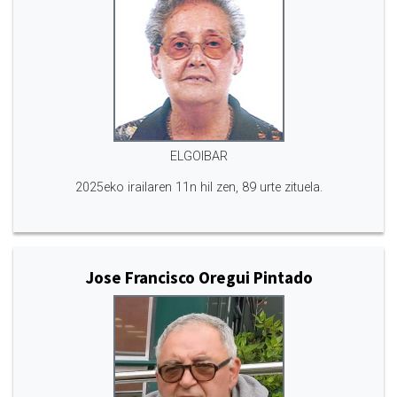
ELGOIBAR
2025eko irailaren 11n hil zen, 89 urte zituela.
Jose Francisco Oregui Pintado