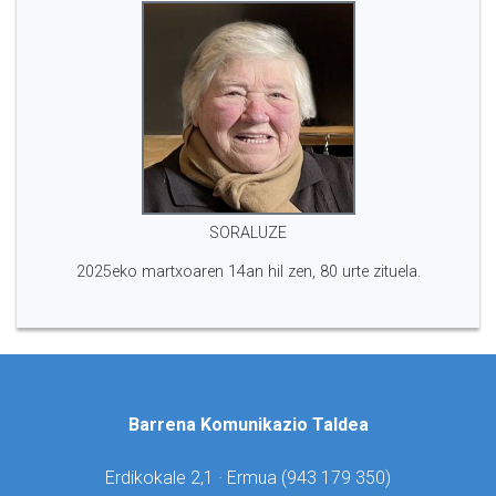
SORALUZE
2025eko martxoaren 14an hil zen, 80 urte zituela.
Barrena Komunikazio Taldea
Erdikokale 2,1 · Ermua (
943 179 350)