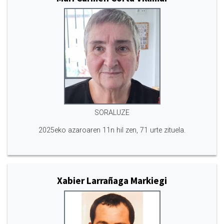
SORALUZE
2025eko azaroaren 11n hil zen, 71 urte zituela.
Xabier Larrañaga Markiegi