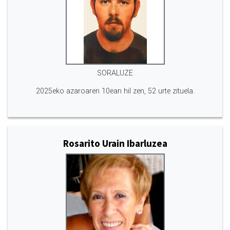
SORALUZE
2025eko azaroaren 10ean hil zen, 52 urte zituela.
Rosarito Urain Ibarluzea