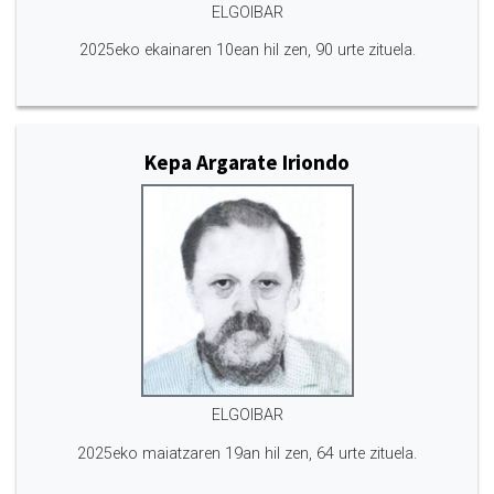
ELGOIBAR
2025eko ekainaren 10ean hil zen, 90 urte zituela.
Kepa Argarate Iriondo
ELGOIBAR
2025eko maiatzaren 19an hil zen, 64 urte zituela.