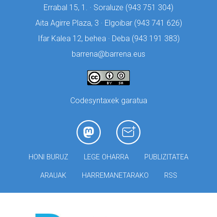
Errabal 15, 1. · Soraluze (
943 751 304)
Aita Agirre Plaza, 3 · Elgoibar (
943 741 626)
Ifar Kalea 12, behea · Deba (
943 191 383)
barrena@barrena.eus
Codesyntaxek garatua
HONI BURUZ
LEGE OHARRA
PUBLIZITATEA
ARAUAK
HARREMANETARAKO
RSS