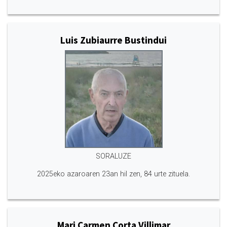
Luis Zubiaurre Bustindui
SORALUZE
2025eko azaroaren 23an hil zen, 84 urte zituela.
Mari Carmen Corta Villimar