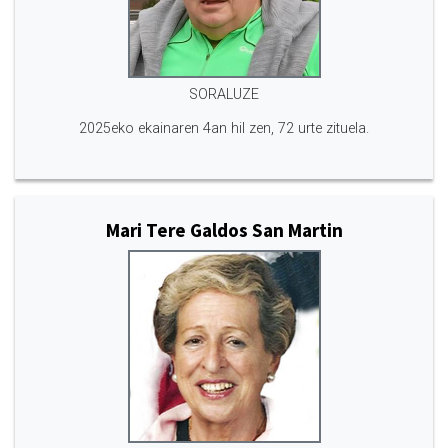
SORALUZE
2025eko ekainaren 4an hil zen, 72 urte zituela.
Mari Tere Galdos San Martin