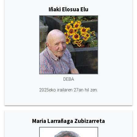
Iñaki Elosua Elu
DEBA
2025eko irailaren 27an hil zen.
Maria Larrañaga Zubizarreta