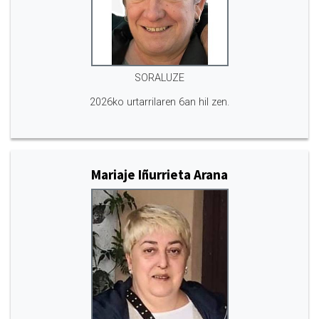
SORALUZE
2026ko urtarrilaren 6an hil zen.
Mariaje Iñurrieta Arana