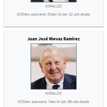
SORALUZE
2025eko azaroaren 25ean hil zen, 62 urte zituela.
Juan José Nievas Ramírez
SORALUZE
2025eko azaroaren 16an hil zen, 88 urte zituela.