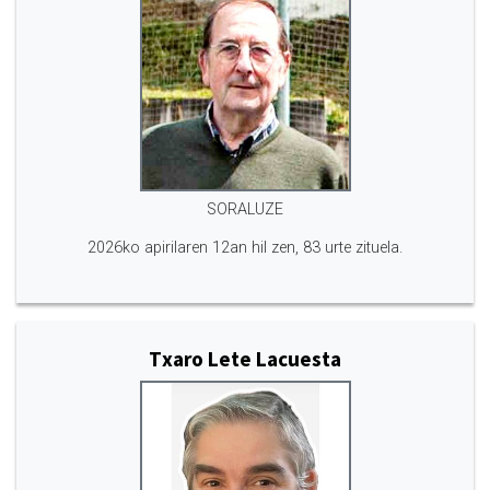
SORALUZE
2026ko apirilaren 12an hil zen, 83 urte zituela.
Txaro Lete Lacuesta