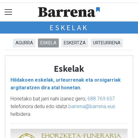
ESKELAK
AGURRA
ESKELA
ESKERTZA
URTEURRENA
Eskelak
Hildakoen eskelak, urteurrenak eta oroigarriak
argitaratzen dira atal honetan.
Horietako bat jarri nahi izanez gero,
688 769 657
telefonora deitu edo idatzi
barrena@barrena.eus
helbidera.