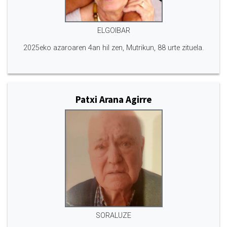
ELGOIBAR
2025eko azaroaren 4an hil zen, Mutrikun, 88 urte zituela.
Patxi Arana Agirre
SORALUZE