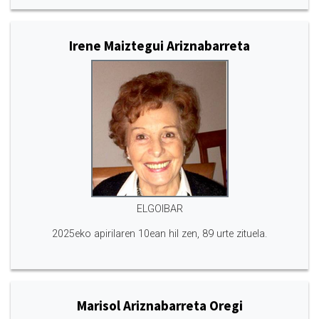
Irene Maiztegui Ariznabarreta
ELGOIBAR
2025eko apirilaren 10ean hil zen, 89 urte zituela.
Marisol Ariznabarreta Oregi