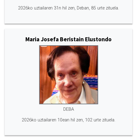
2026ko uztailaren 31n hil zen, Deban, 85 urte zituela.
Maria Josefa Beristain Elustondo
DEBA
2026ko uztailaren 10ean hil zen, 102 urte zituela.