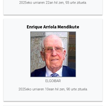
2025eko urriaren 22an hil zen, 93 urte zituela.
Enrique Arriola Mendikute
ELGOIBAR
2025eko urriaren 10ean hil zen, 90 urte zituela.