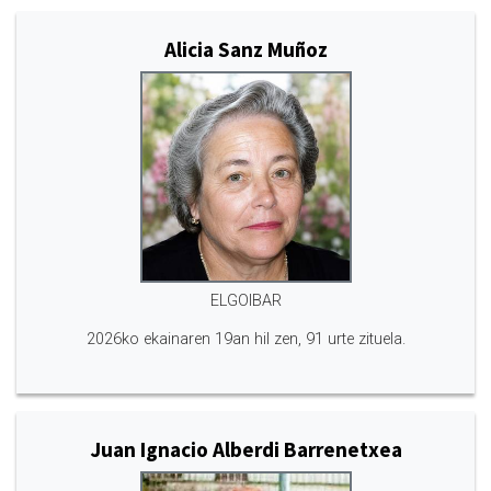
Alicia Sanz Muñoz
ELGOIBAR
2026ko ekainaren 19an hil zen, 91 urte zituela.
Juan Ignacio Alberdi Barrenetxea