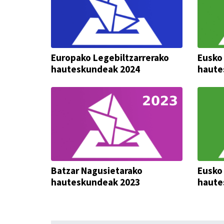
Europako Legebiltzarrerako
Eusko
hauteskundeak 2024
haute
Batzar Nagusietarako
Eusko
hauteskundeak 2023
haute