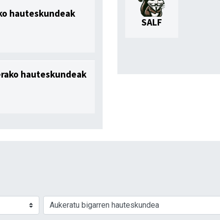
ako hauteskundeak
SALF
erako hauteskundeak