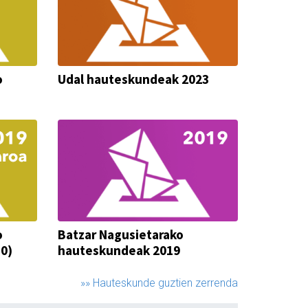
o
Udal hauteskundeak 2023
o
Batzar Nagusietarako
0)
hauteskundeak 2019
»» Hauteskunde guztien zerrenda