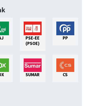
ak
AJ
PSE-EE
PP
(PSOE)
OX
SUMAR
CS