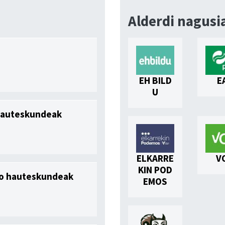
Alderdi nagusi
EH BILD
E
U
 hauteskundeak
ELKARRE
V
KIN POD
ko hauteskundeak
EMOS