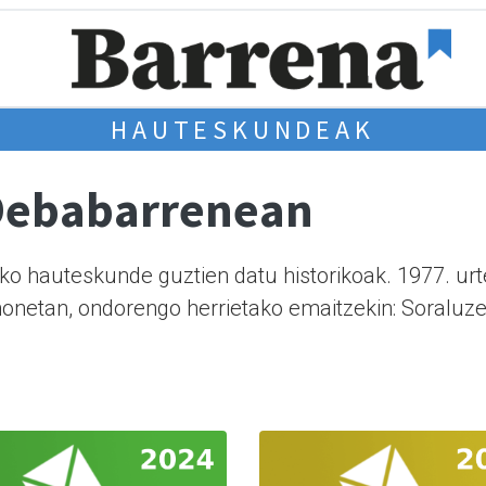
HAUTESKUNDEAK
Debabarrenean
o hauteskunde guztien datu historikoak. 1977. urt
onetan, ondorengo herrietako emaitzekin: Soraluze, 