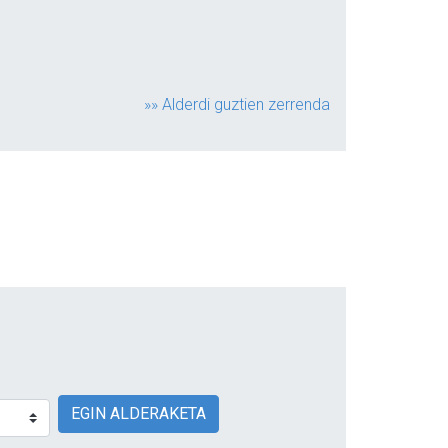
»» Alderdi guztien zerrenda
EGIN ALDERAKETA