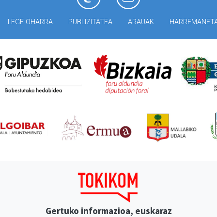
LEGE OHARRA
PUBLIZITATEA
ARAUAK
HARREMANET
Gertuko informazioa, euskaraz