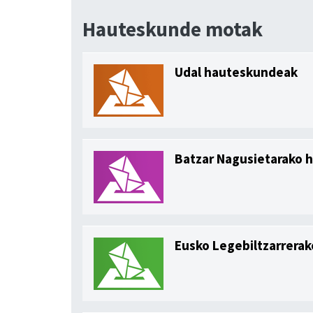
Hauteskunde motak
Udal hauteskundeak
Batzar Nagusietarako
Eusko Legebiltzarrera