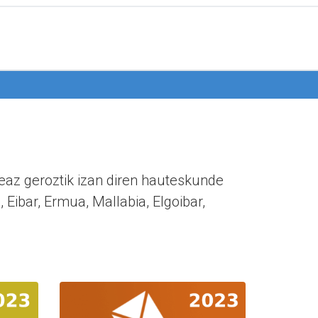
eaz geroztik izan diren hauteskunde
Eibar, Ermua, Mallabia, Elgoibar,