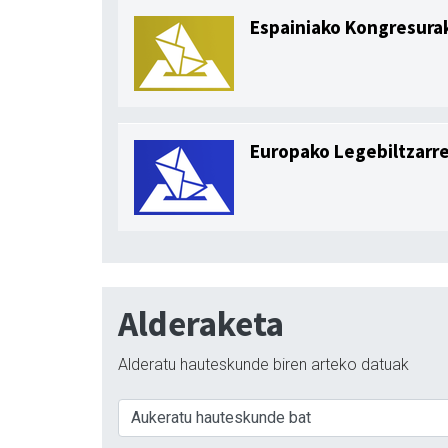
Espainiako Kongresur
Europako Legebiltzarr
Alderaketa
Alderatu hauteskunde biren arteko datuak