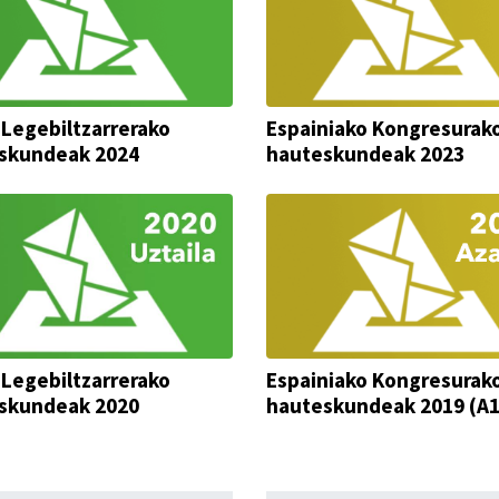
 Legebiltzarrerako
Espainiako Kongresurak
skundeak 2024
hauteskundeak 2023
 Legebiltzarrerako
Espainiako Kongresurak
skundeak 2020
hauteskundeak 2019 (A1