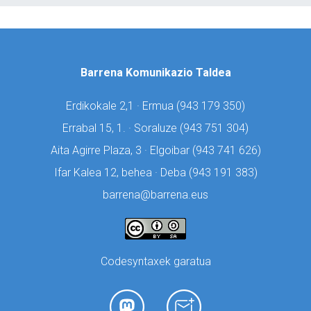
Barrena Komunikazio Taldea
Erdikokale 2,1 · Ermua (
943 179 350)
Errabal 15, 1. · Soraluze (
943 751 304)
Aita Agirre Plaza, 3 · Elgoibar (
943 741 626)
Ifar Kalea 12, behea · Deba (
943 191 383)
barrena@barrena.eus
Codesyntaxek garatua