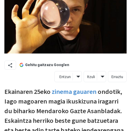
Gehitu gaitzazu Googlen
Entzun
Itzuli
Erraztu
Ekainaren 25eko
zinema gauaren
ondotik,
Iago magoaren magia ikuskizuna iragarri
du biharko Mendaroko Gazte Asanbladak.
Eskaintza herriko beste gune batzuetara
eta beste adin tarte bateko jendearengana