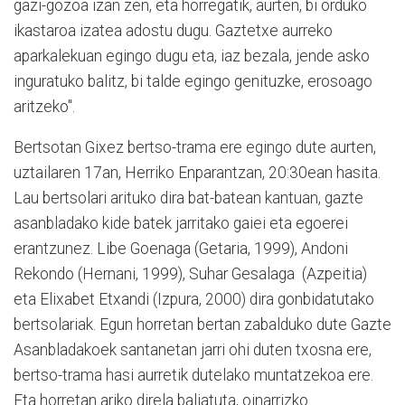
gazi-gozoa izan zen, eta horregatik, aurten, bi orduko
ikastaroa izatea adostu dugu. Gaztetxe aurreko
aparkalekuan egingo dugu eta, iaz bezala, jende asko
inguratuko balitz, bi talde egingo genituzke, erosoago
aritzeko".
Bertsotan Gixez bertso-trama ere egingo dute aurten,
uztailaren 17an, Herriko Enparantzan, 20:30ean hasita.
Lau bertsolari arituko dira bat-batean kantuan, gazte
asanbladako kide batek jarritako gaiei eta egoerei
erantzunez. Libe Goenaga (Getaria, 1999), Andoni
Rekondo (Hernani, 1999), Suhar Gesalaga (Azpeitia)
eta Elixabet Etxandi (Izpura, 2000) dira gonbidatutako
bertsolariak. Egun horretan bertan zabalduko dute Gazte
Asanbladakoek santanetan jarri ohi duten txosna ere,
bertso-trama hasi aurretik dutelako muntatzekoa ere.
Eta horretan ariko direla baliatuta, oinarrizko