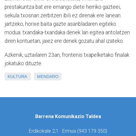
prestakuntza bat ere emango diete herriko gazteei,
sekula txosnan zerbitzen ibili ez direnak ere lanean
jartzeko, horixe baita gazte asanbladaren egiteko
modua: txandaka-txandaka denek lan egitea antolatzen
diren kontuetan, jaiez ere denek gozatu ahal izateko.
Azkenik, uztailaren 23an, frontenis txapelketako finalak
jokatuko dituzte.
KULTURA
MENDARO
Barrena Komunikazio Taldea
Erdikokale 2,1 · Ermua (
943 179 350)