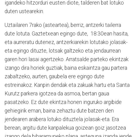
igandeko hitzorduri eusten diote, talderen bat lotuko
duten ustearekin.
Uztailaren 7rako (asteartea), berriz, antzerki tailerra
dute lotuta. Gaztetxean egingo dute, 18:30ean hasita,
eta aurreratu dutenez, antzerkiarekin lotutako jolasak-
eta egingo dituzte, lotsak galtzeko eta jendaurrean
garen hori lasai agertzeko. Arratsalde parteko ekintzak
izango dira horiek guztiak, baina eskaintza gau partera
zabaltzeko, aurten, gaubela ere egingo dute
estreinakoz. Kanpin dendak eta zakuak hartu eta Santa
Kurutz parkera igotzea da asmoa, bertan gaua
pasatzeko. Ez dute ekintza honen inguruko argibide
gehiegirik eman, baina zehaztu dute batzen den
jendearen arabera lotuko dituztela jolasak-eta. Era
berean, argitu dute kanpalekua goizean goiz jasotzea
izango dela biharamuneko plana, asteguna izanda jende