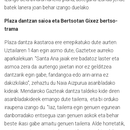
batek lanera joan behar izango duelako.
Plaza dantzan saioa eta Bertsotan Gixez bertso-
trama
Plaza dantza ikastaroa ere errepikatuko dute aurten.
Uztailaren 14an egin asmo dute, Gaztetxe aurreko
aparkalekuan. "Santa Ana jaiak ere badatoz laster eta
asmoa zera da: aurtengo jaietan inor ez gelditzea
dantzarik egin gabe, fandangoa edo arin-arina ez
dakizkilako", zehaztu du Naia Aizpurua asanbladako
kideak. Mendaroko Gazteak dantza taldeko kide diren
asanbladakideek emango dute tailerra, eta bi orduko
iraupena izango du. "Iaz, tailerra egin genuen egunean
danborradako entsegua izan genuen askok eta behar
beste ikasi gabe amaitu genuen tailerra. Alde horretatik,