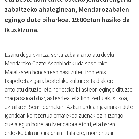
zabaltzeko ahaleginean, Mendarozabalen
egingo dute biharkoa. 19:00etan hasiko da
ikuskizuna.
Esana dugu ekintza sorta zabala antolatu duela
Mendaroko Gazte Asanbladak uda sasoirako.
Maiatzaren hondarrean hasi zuten frontenis
txapelketaz gain, bestelako kultur ekitaldiak ere
antolatu dituzte, eta horietako bi asteon egingo dituzte:
magia saioa bihar, asteartea, eta kontzertu akustikoa,
uztailaren 5ean, domekan. Azken orduan jakinarazi dute
igandean kontzertua ematekoa zuenak ezin izango
duela egun horretan Mendarora etorri, eta haren
ordezko bila ari dira orain. Hala ere, momentuan,