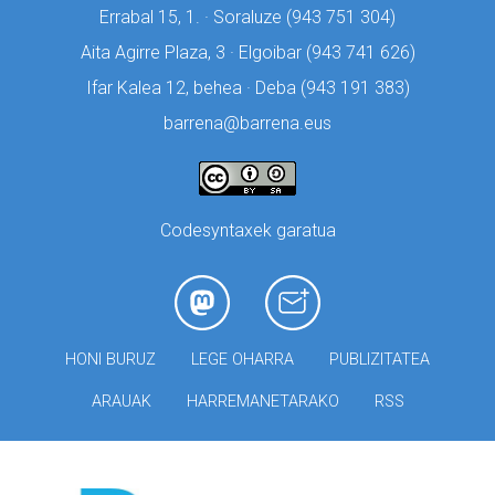
Errabal 15, 1. · Soraluze (
943 751 304)
Aita Agirre Plaza, 3 · Elgoibar (
943 741 626)
Ifar Kalea 12, behea · Deba (
943 191 383)
barrena@barrena.eus
Codesyntaxek garatua
HONI BURUZ
LEGE OHARRA
PUBLIZITATEA
ARAUAK
HARREMANETARAKO
RSS