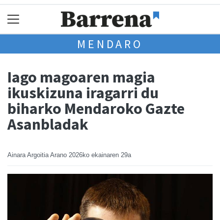
MENDARO
Iago magoaren magia
ikuskizuna iragarri du
biharko Mendaroko Gazte
Asanbladak
Ainara Argoitia Arano
2026ko ekainaren 29a