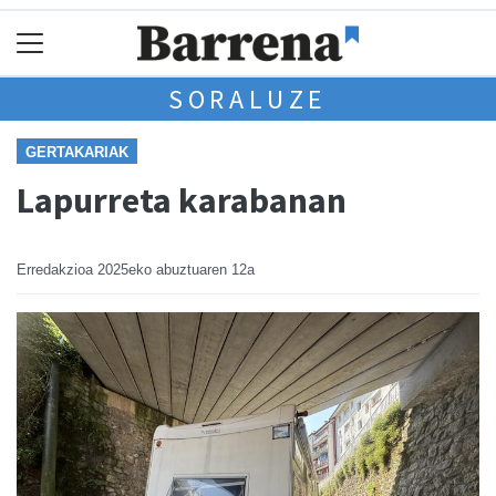
SORALUZE
GERTAKARIAK
Lapurreta karabanan
Erredakzioa
2025eko abuztuaren 12a