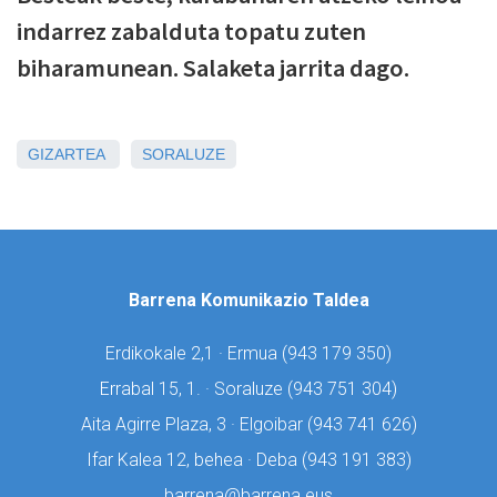
indarrez zabalduta topatu zuten
biharamunean. Salaketa jarrita dago.
GIZARTEA
SORALUZE
Barrena Komunikazio Taldea
Erdikokale 2,1 · Ermua (
943 179 350)
Errabal 15, 1. · Soraluze (
943 751 304)
Aita Agirre Plaza, 3 · Elgoibar (
943 741 626)
Ifar Kalea 12, behea · Deba (
943 191 383)
barrena@barrena.eus