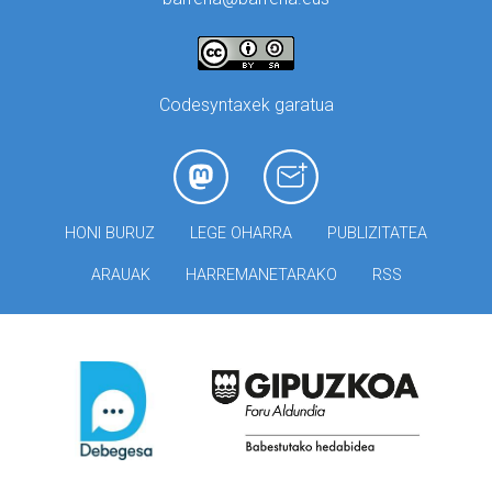
Codesyntaxek garatua
HONI BURUZ
LEGE OHARRA
PUBLIZITATEA
ARAUAK
HARREMANETARAKO
RSS