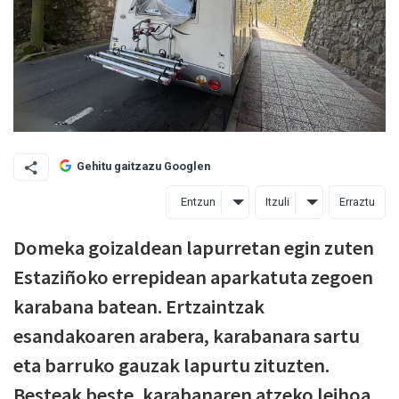
Gehitu gaitzazu Googlen
Entzun
Itzuli
Erraztu
Domeka goizaldean lapurretan egin zuten
Estaziñoko errepidean aparkatuta zegoen
karabana batean. Ertzaintzak
esandakoaren arabera, karabanara sartu
eta barruko gauzak lapurtu zituzten.
Besteak beste, karabanaren atzeko leihoa