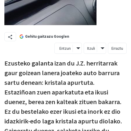
Gehitu gaitzazu Googlen
Entzun
Itzuli
Erraztu
Ezusteko galanta izan du J.Z. herritarrak
gaur goizean lanera joateko auto barrura
sartu denean: kristala apurtuta.
Estaziñoan zuen aparkatuta eta ikusi
duenez, berea zen kalteak zituen bakarra.
Ez du bestelako ezer ikusi eta inork ez dio
idazkirik-edo laga kristala apurtu diolako.
Gaineratu duenez, salaketa jarriko du