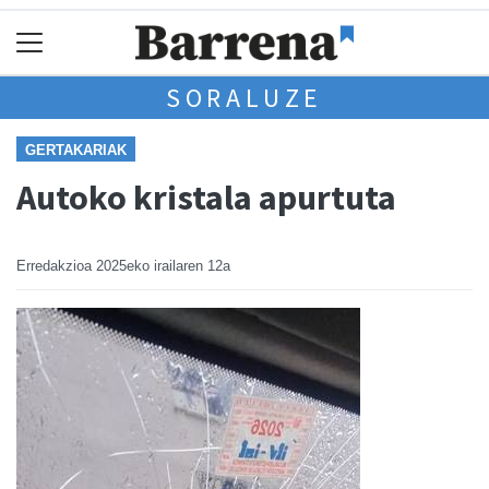
SORALUZE
GERTAKARIAK
Autoko kristala apurtuta
Erredakzioa
2025eko irailaren 12a