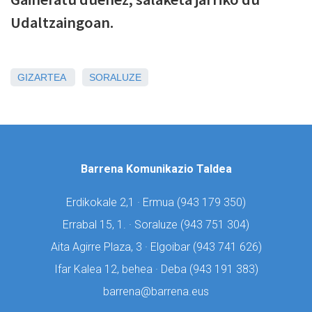
Udaltzaingoan.
GIZARTEA
SORALUZE
Barrena Komunikazio Taldea
Erdikokale 2,1 · Ermua (
943 179 350)
Errabal 15, 1. · Soraluze (
943 751 304)
Aita Agirre Plaza, 3 · Elgoibar (
943 741 626)
Ifar Kalea 12, behea · Deba (
943 191 383)
barrena@barrena.eus