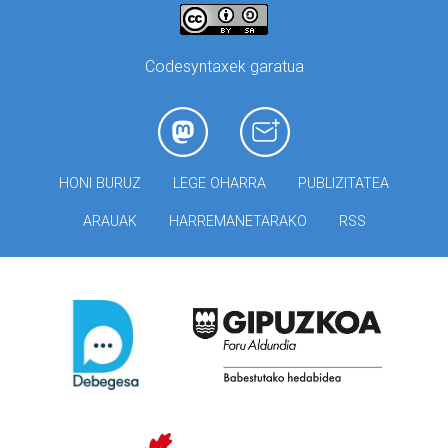
Codesyntaxek garatua
HONI BURUZ
LEGE OHARRA
PUBLIZITATEA
ARAUAK
HARREMANETARAKO
RSS