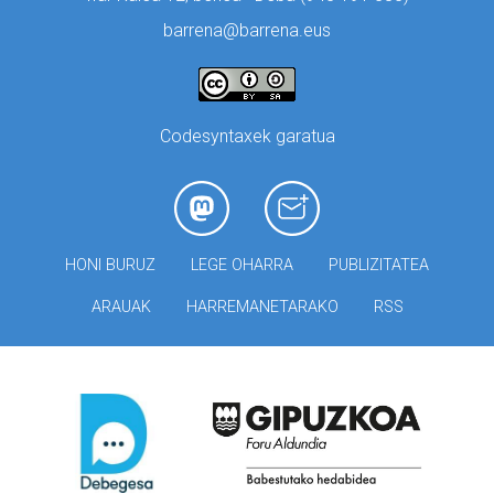
barrena@barrena.eus
Codesyntaxek garatua
HONI BURUZ
LEGE OHARRA
PUBLIZITATEA
ARAUAK
HARREMANETARAKO
RSS