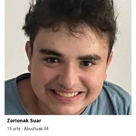
Zorionak Suar
15 urte - Abuztuak 04