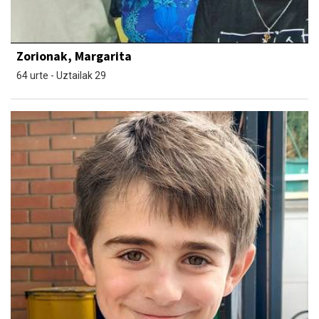
Zorionak, Margarita
64 urte - Uztailak 29