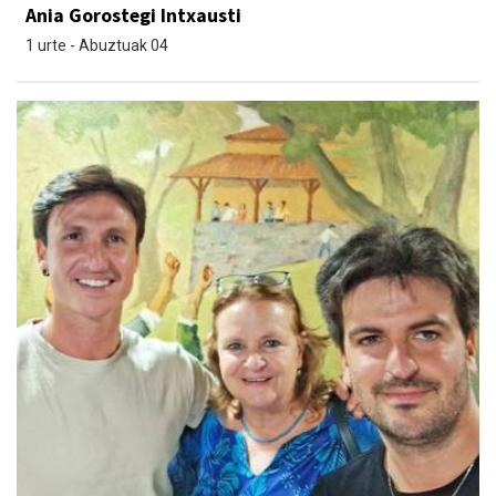
Ania Gorostegi Intxausti
1 urte - Abuztuak 04