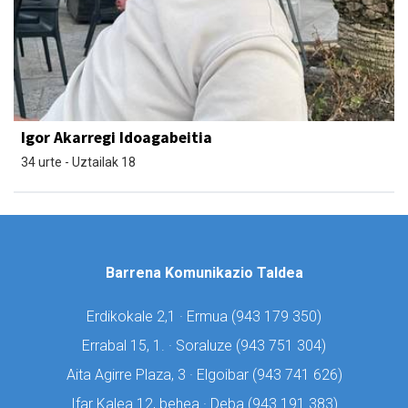
Igor Akarregi Idoagabeitia
34 urte - Uztailak 18
Barrena Komunikazio Taldea
Erdikokale 2,1 · Ermua (
943 179 350)
Errabal 15, 1. · Soraluze (
943 751 304)
Aita Agirre Plaza, 3 · Elgoibar (
943 741 626)
Ifar Kalea 12, behea · Deba (
943 191 383)