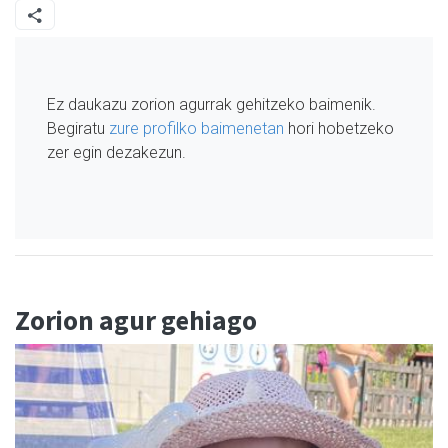
Ez daukazu zorion agurrak gehitzeko baimenik.
Begiratu
zure profilko baimenetan
hori hobetzeko
zer egin dezakezun.
Zorion agur gehiago