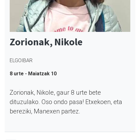
Zorionak, Nikole
ELGOIBAR
8 urte - Maiatzak 10
Zorionak, Nikole, gaur 8 urte bete
dituzulako. Oso ondo pasa! Etxekoen, eta
bereziki, Manexen partez.