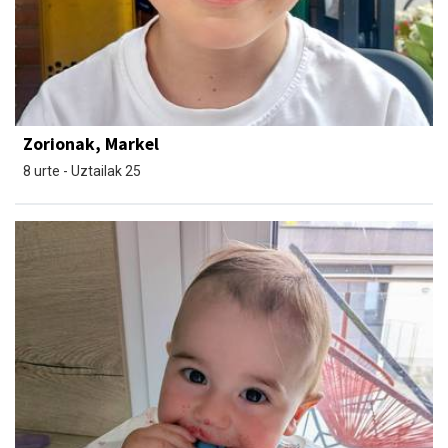
Zorionak, Markel
8 urte - Uztailak 25