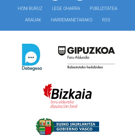
HONI BURUZ
LEGE OHARRA
PUBLIZITATEA
ARAUAK
HARREMANETARAKO
RSS