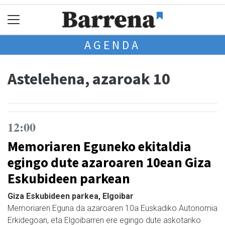
AGENDA
Astelehena, azaroak 10
12:00
Memoriaren Eguneko ekitaldia
egingo dute azaroaren 10ean Giza
Eskubideen parkean
Giza Eskubideen parkea, Elgoibar
Memoriaren Eguna da azaroaren 10a Euskadiko Autonomia
Erkidegoan, eta Elgoibarren ere egingo dute askotariko