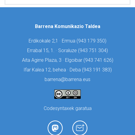
Barrena Komunikazio Taldea
Erdikokale 2,1 · Ermua (
943 179 350)
Errabal 15, 1. · Soraluze (
943 751 304)
Aita Agirre Plaza, 3 · Elgoibar (
943 741 626)
Ifar Kalea 12, behea · Deba (
943 191 383)
barrena@barrena.eus
Codesyntaxek garatua