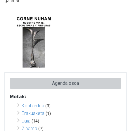
galerian.
Agenda osoa
Motak:
Kontzertua
(3)
Erakusketa
(1)
Jaia
(14)
Zinema
(7)