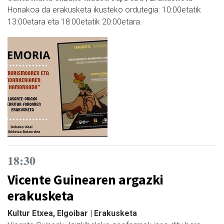
Honakoa da erakusketa ikusteko ordutegia: 10:00etatik
13:00etara eta 18:00etatik 20:00etara.
18:30
Vicente Guinearen argazki
erakusketa
Kultur Etxea, Elgoibar | Erakusketa