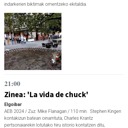
indarkerien biktimak omentzeko ekitaldia.
21:00
Zinea: 'La vida de chuck'
Elgoibar
AEB 2024 / Zuz. Mike Flanagan / 110 min. Stephen Kingen
kontakizun batean oinarrituta, Charles Krantz
pertsonaiarekin lotutako hiru istorio kontatzen ditu,