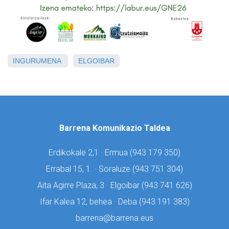
INGURUMENA
ELGOIBAR
Barrena Komunikazio Taldea
Erdikokale 2,1 · Ermua (
943 179 350)
Errabal 15, 1. · Soraluze (
943 751 304)
Aita Agirre Plaza, 3 · Elgoibar (
943 741 626)
Ifar Kalea 12, behea · Deba (
943 191 383)
barrena@barrena.eus