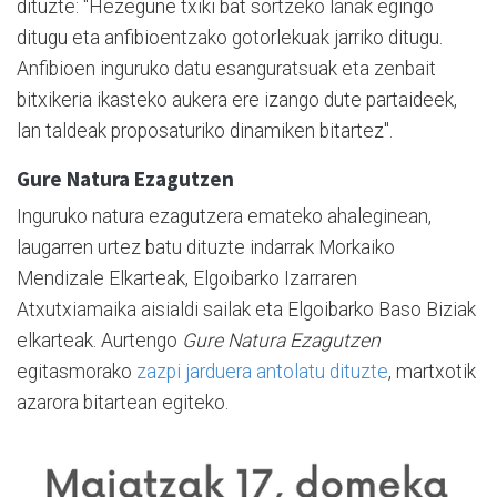
dituzte: "Hezegune txiki bat sortzeko lanak egingo
ditugu eta anfibioentzako gotorlekuak jarriko ditugu.
Anfibioen inguruko datu esanguratsuak eta zenbait
bitxikeria ikasteko aukera ere izango dute partaideek,
lan taldeak proposaturiko dinamiken bitartez".
Gure Natura Ezagutzen
Inguruko natura ezagutzera emateko ahaleginean,
laugarren urtez batu dituzte indarrak Morkaiko
Mendizale Elkarteak, Elgoibarko Izarraren
Atxutxiamaika aisialdi sailak eta Elgoibarko Baso Biziak
elkarteak. Aurtengo
Gure Natura Ezagutzen
egitasmorako
zazpi jarduera antolatu dituzte
, martxotik
azarora bitartean egiteko.