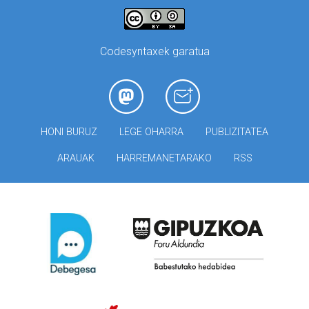
Codesyntaxek garatua
HONI BURUZ
LEGE OHARRA
PUBLIZITATEA
ARAUAK
HARREMANETARAKO
RSS