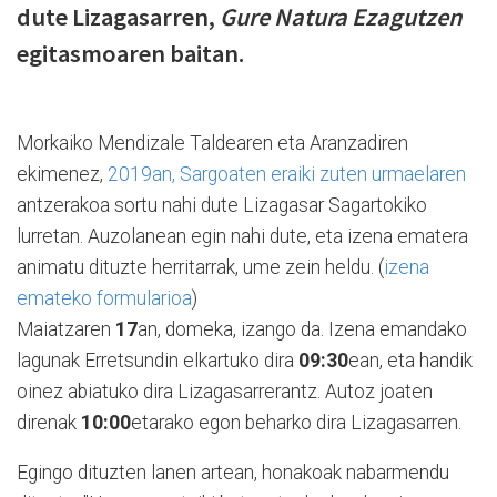
dute Lizagasarren,
Gure Natura Ezagutzen
egitasmoaren baitan.
Morkaiko Mendizale Taldearen eta Aranzadiren
ekimenez,
2019an, Sargoaten eraiki zuten urmaelaren
antzerakoa sortu nahi dute Lizagasar Sagartokiko
lurretan. Auzolanean egin nahi dute, eta izena ematera
animatu dituzte herritarrak, ume zein heldu. (
izena
emateko formularioa
)
Maiatzaren
17
an, domeka, izango da. Izena emandako
lagunak Erretsundin elkartuko dira
09:30
ean, eta handik
oinez abiatuko dira Lizagasarrerantz. Autoz joaten
direnak
10:00
etarako egon beharko dira Lizagasarren.
Egingo dituzten lanen artean, honakoak nabarmendu