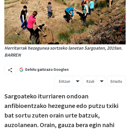
Herritarrak hezegunea sortzeko lanetan Sargoaten, 2019an.
BARREN
Gehitu gaitzazu Googlen
Entzun
Itzuli
Erraztu
Sargoateko iturriaren ondoan
anfibioentzako hezegune edo putzu txiki
bat sortu zuten orain urte batzuk,
auzolanean. Orain, gauza bera egin nahi