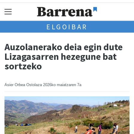
ELGOIBAR
Auzolanerako deia egin dute
Lizagasarren hezegune bat
sortzeko
Asier Orbea Ostolaza
2026ko maiatzaren 7a