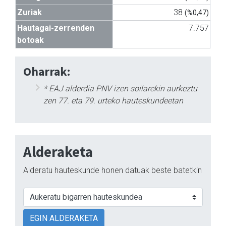
Zuriak
38
(%0,47)
Hautagai-zerrenden
7.757
botoak
Oharrak:
* EAJ alderdia PNV izen soilarekin aurkeztu
zen 77. eta 79. urteko hauteskundeetan
Alderaketa
Alderatu hauteskunde honen datuak beste batetkin
EGIN ALDERAKETA