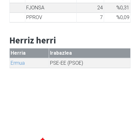
FJONSA
24
%0,31
PPROV
7
%0,09
Herriz herri
Herria
Irabazlea
Ermua
PSE-EE (PSOE)