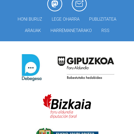
HONI BURUZ
LEGE OHARRA
PUBLIZITATEA
ARAUAK
HARREMANETARAKO
RSS