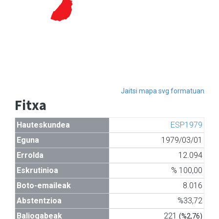
Jaitsi mapa svg formatuan
Fitxa
Hauteskundea
ESP1979
Eguna
1979/03/01
Errolda
12.094
Eskrutinioa
% 100,00
Boto-emaileak
8.016
Abstentzioa
%33,72
Baliogabeak
221
(%2,76)