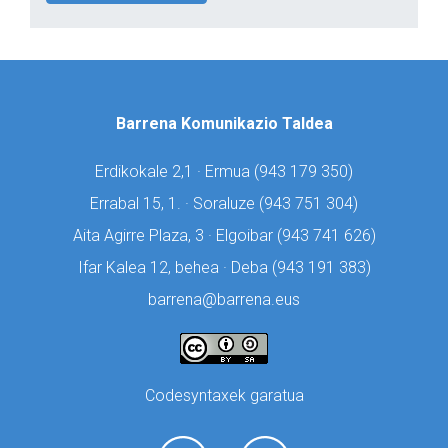
Barrena Komunikazio Taldea
Erdikokale 2,1 · Ermua (
943 179 350)
Errabal 15, 1. · Soraluze (
943 751 304)
Aita Agirre Plaza, 3 · Elgoibar (
943 741 626)
Ifar Kalea 12, behea · Deba (
943 191 383)
barrena@barrena.eus
Codesyntaxek garatua