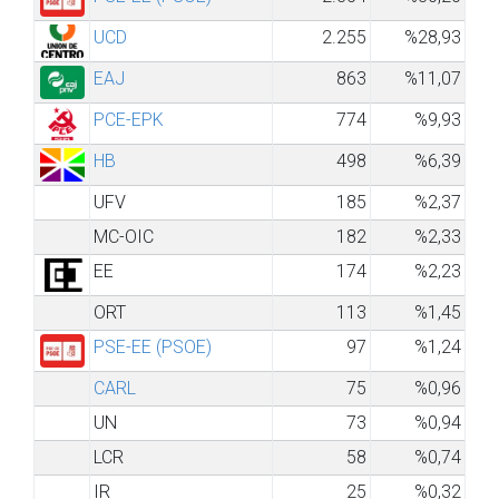
UCD
2.255
%28,93
EAJ
863
%11,07
PCE-EPK
774
%9,93
HB
498
%6,39
UFV
185
%2,37
MC-OIC
182
%2,33
EE
174
%2,23
ORT
113
%1,45
PSE-EE (PSOE)
97
%1,24
CARL
75
%0,96
UN
73
%0,94
LCR
58
%0,74
IR
25
%0,32