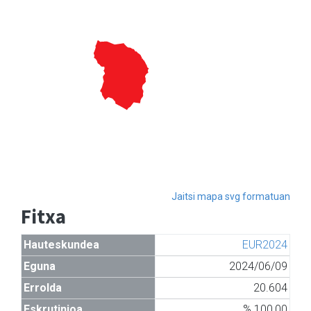
Jaitsi mapa svg formatuan
Fitxa
Hauteskundea
EUR2024
Eguna
2024/06/09
Errolda
20.604
Eskrutinioa
% 100,00