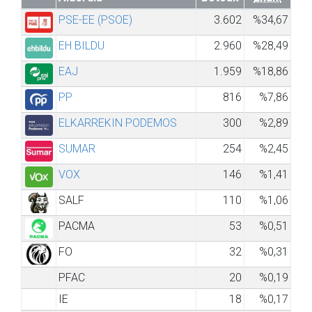
PSE-EE (PSOE)
3.602
%34,67
EH BILDU
2.960
%28,49
EAJ
1.959
%18,86
PP
816
%7,86
ELKARREKIN PODEMOS
300
%2,89
SUMAR
254
%2,45
VOX
146
%1,41
SALF
110
%1,06
PACMA
53
%0,51
FO
32
%0,31
PFAC
20
%0,19
IE
18
%0,17