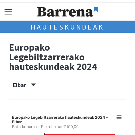
HAUTESKUNDEAK
Europako
Legebiltzarrerako
hauteskundeak 2024
Eibar
Europako Legebiltzarrerako hauteskundeak 2024 -
Eibar
Boto kopurua - Eskrutinioa: %100,00