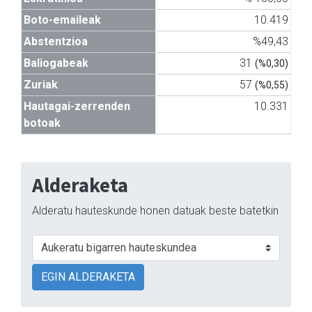
Boto-emaileak
10.419
Abstentzioa
%49,43
Baliogabeak
31
(%0,30)
Zuriak
57
(%0,55)
Hautagai-zerrenden
10.331
botoak
Alderaketa
Alderatu hauteskunde honen datuak beste batetkin
EGIN ALDERAKETA