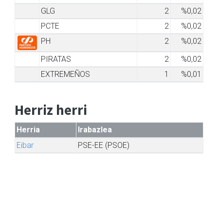
GLG
2
%0,02
PCTE
2
%0,02
PH
2
%0,02
PIRATAS
2
%0,02
EXTREMEÑOS
1
%0,01
Herriz herri
Herria
Irabazlea
Eibar
PSE-EE (PSOE)