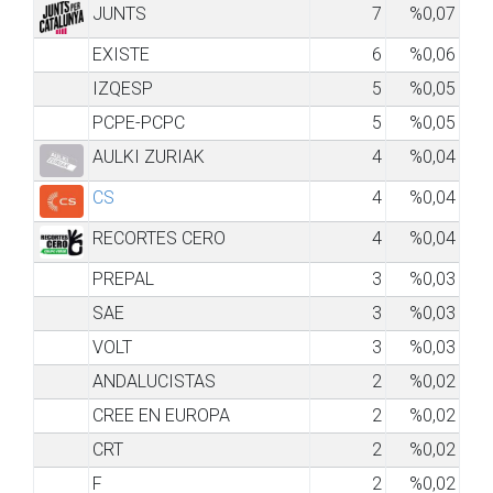
JUNTS
7
%0,07
EXISTE
6
%0,06
IZQESP
5
%0,05
PCPE-PCPC
5
%0,05
AULKI ZURIAK
4
%0,04
CS
4
%0,04
RECORTES CERO
4
%0,04
PREPAL
3
%0,03
SAE
3
%0,03
VOLT
3
%0,03
ANDALUCISTAS
2
%0,02
CREE EN EUROPA
2
%0,02
CRT
2
%0,02
F
2
%0,02