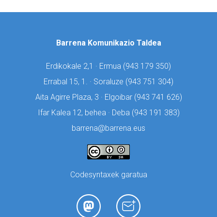
Barrena Komunikazio Taldea
Erdikokale 2,1 · Ermua (
943 179 350)
Errabal 15, 1. · Soraluze (
943 751 304)
Aita Agirre Plaza, 3 · Elgoibar (
943 741 626)
Ifar Kalea 12, behea · Deba (
943 191 383)
barrena@barrena.eus
Codesyntaxek garatua