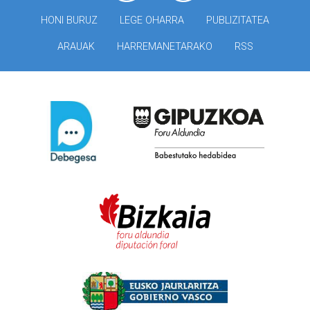
HONI BURUZ
LEGE OHARRA
PUBLIZITATEA
ARAUAK
HARREMANETARAKO
RSS