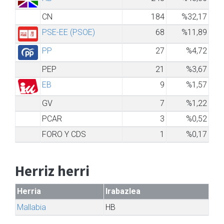
CN
184
%32,17
PSE-EE (PSOE)
68
%11,89
PP
27
%4,72
PEP
21
%3,67
EB
9
%1,57
GV
7
%1,22
PCAR
3
%0,52
FORO Y CDS
1
%0,17
Herriz herri
Herria
Irabazlea
Mallabia
HB