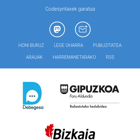
Codesyntaxek garatua
HONI BURUZ
LEGE OHARRA
PUBLIZITATEA
ARAUAK
HARREMANETARAKO
RSS