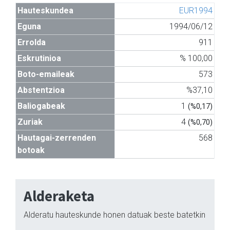
Hauteskundea
EUR1994
Eguna
1994/06/12
Errolda
911
Eskrutinioa
% 100,00
Boto-emaileak
573
Abstentzioa
%37,10
Baliogabeak
1
(%0,17)
Zuriak
4
(%0,70)
Hautagai-zerrenden
568
botoak
Alderaketa
Alderatu hauteskunde honen datuak beste batetkin