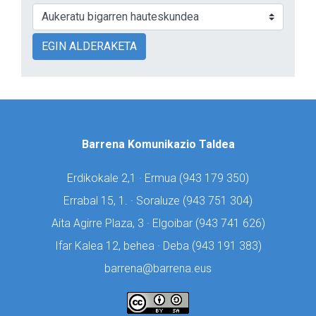
EGIN ALDERAKETA
Barrena Komunikazio Taldea
Erdikokale 2,1 · Ermua (
943 179 350)
Errabal 15, 1. · Soraluze (
943 751 304)
Aita Agirre Plaza, 3 · Elgoibar (
943 741 626)
Ifar Kalea 12, behea · Deba (
943 191 383)
barrena@barrena.eus