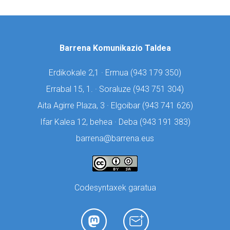
Barrena Komunikazio Taldea
Erdikokale 2,1 · Ermua (
943 179 350)
Errabal 15, 1. · Soraluze (
943 751 304)
Aita Agirre Plaza, 3 · Elgoibar (
943 741 626)
Ifar Kalea 12, behea · Deba (
943 191 383)
barrena@barrena.eus
Codesyntaxek garatua