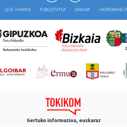
LEGE OHARRA
PUBLIZITATEA
ARAUAK
HARREMANET
Gertuko informazioa, euskaraz