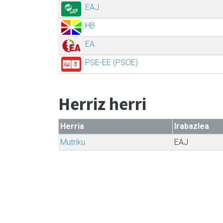
EAJ
HB
EA
PSE-EE (PSOE)
Herriz herri
Herria
Irabazlea
Mutriku
EAJ