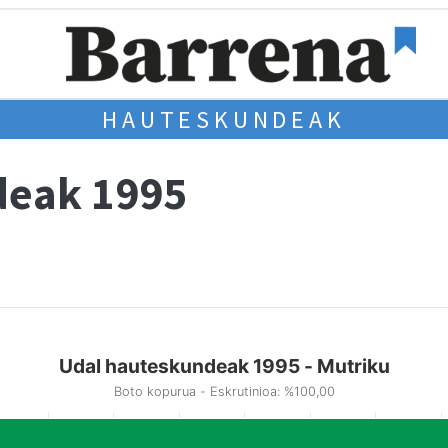
HAUTESKUNDEAK
deak 1995
Udal hauteskundeak 1995 - Mutriku
Boto kopurua - Eskrutinioa: %100,00