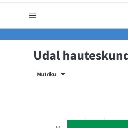
Udal hauteskun
Mutriku
EAJ