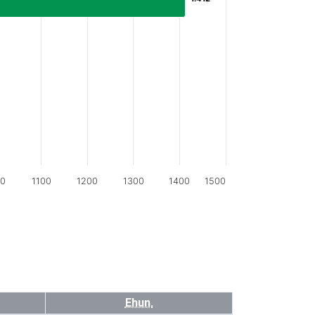
00
1100
1200
1300
1400
1500
Ehun.