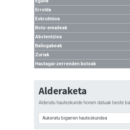
Eguna
Errolda
Eskrutinioa
Boto-emaileak
Abstentzioa
Baliogabeak
Zuriak
Hautagai-zerrenden botoak
Alderaketa
Alderatu hauteskunde honen datuak beste ba