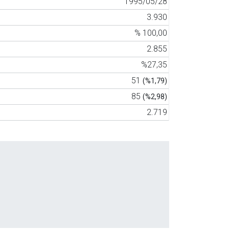
1995/05/28
3.930
% 100,00
2.855
%27,35
51
(%1,79)
85
(%2,98)
2.719