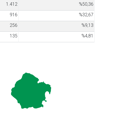
1.412
%50,36
916
%32,67
256
%9,13
135
%4,81