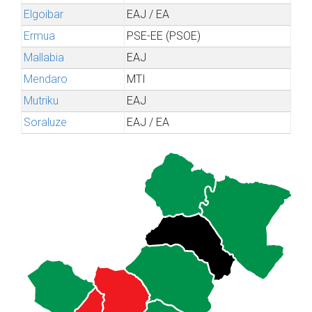
Elgoibar
EAJ / EA
Ermua
PSE-EE (PSOE)
Mallabia
EAJ
Mendaro
MTI
Mutriku
EAJ
Soraluze
EAJ / EA