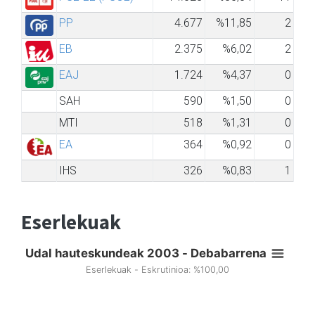
PP
4.677
%11,85
2
EB
2.375
%6,02
2
EAJ
1.724
%4,37
0
SAH
590
%1,50
0
MTI
518
%1,31
0
EA
364
%0,92
0
IHS
326
%0,83
1
Eserlekuak
Udal hauteskundeak 2003 - Debabarrena
Eserlekuak - Eskrutinioa: %100,00