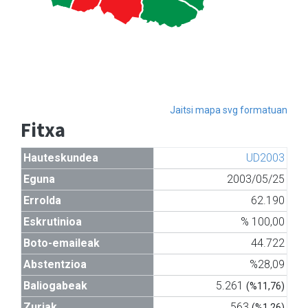
Jaitsi mapa svg formatuan
Fitxa
Hauteskundea
UD2003
Eguna
2003/05/25
Errolda
62.190
Eskrutinioa
% 100,00
Boto-emaileak
44.722
Abstentzioa
%28,09
Baliogabeak
5.261
(%11,76)
Zuriak
563
(%1,26)