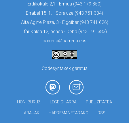
Erdikokale 2,1 · Ermua (
943 179 350)
Errabal 15, 1. · Soraluze (
943 751 304)
Aita Agirre Plaza, 3 · Elgoibar (
943 741 626)
Ifar Kalea 12, behea · Deba (
943 191 383)
barrena@barrena.eus
Codesyntaxek garatua
HONI BURUZ
LEGE OHARRA
PUBLIZITATEA
ARAUAK
HARREMANETARAKO
RSS