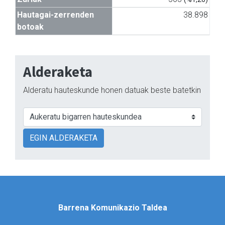
Hautagai-zerrenden
38.898
botoak
Alderaketa
Alderatu hauteskunde honen datuak beste batetkin
EGIN ALDERAKETA
Barrena Komunikazio Taldea