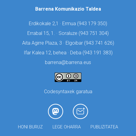
Barrena Komunikazio Taldea
Erdikokale 2,1 · Ermua (
943 179 350)
Errabal 15, 1. · Soraluze (
943 751 304)
Aita Agirre Plaza, 3 · Elgoibar (
943 741 626)
Ifar Kalea 12, behea · Deba (
943 191 383)
barrena@barrena.eus
Codesyntaxek garatua
HONI BURUZ
LEGE OHARRA
PUBLIZITATEA