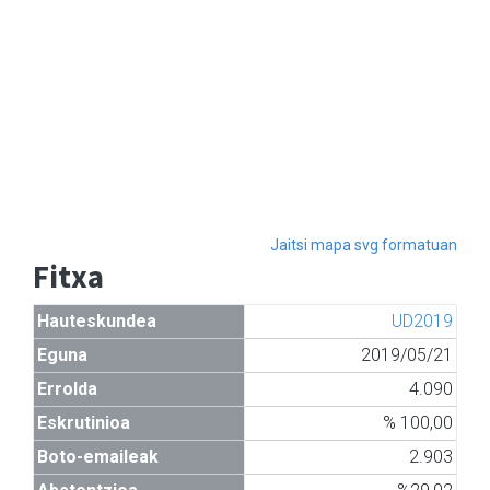
Jaitsi mapa svg formatuan
Fitxa
Hauteskundea
UD2019
Eguna
2019/05/21
Errolda
4.090
Eskrutinioa
% 100,00
Boto-emaileak
2.903