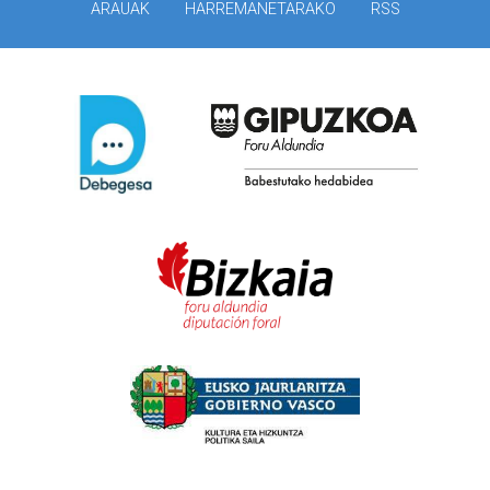
ARAUAK
HARREMANETARAKO
RSS