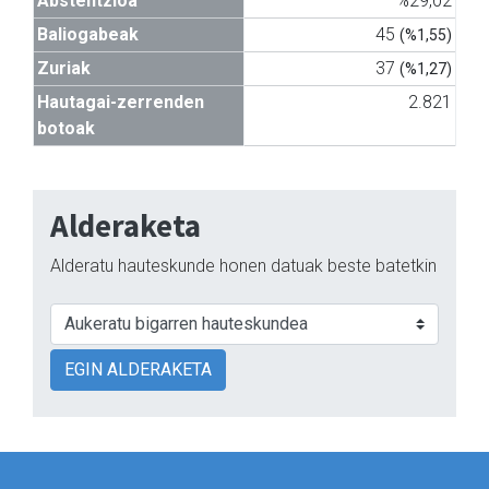
Abstentzioa
%29,02
Baliogabeak
45
(%1,55)
Zuriak
37
(%1,27)
Hautagai-zerrenden
2.821
botoak
Alderaketa
Alderatu hauteskunde honen datuak beste batetkin
EGIN ALDERAKETA