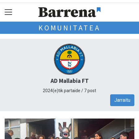
KOMUNITATEA
AD Mallabia FT
2024(e)tik partaide / 7 post
Jarraitu