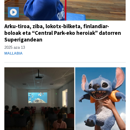
Arku-tiroa, ziba, lokotx-bilketa, finlandiar-
boloak eta “Central Park-eko heroiak” datorren
Superigandean
2025 aza 13
MALLABIA