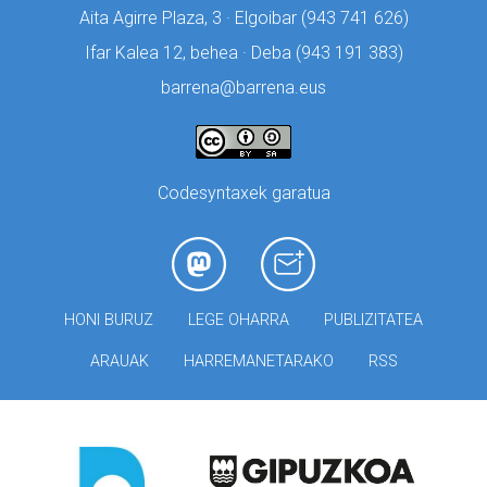
Aita Agirre Plaza, 3 · Elgoibar (
943 741 626)
Ifar Kalea 12, behea · Deba (
943 191 383)
barrena@barrena.eus
Codesyntaxek garatua
HONI BURUZ
LEGE OHARRA
PUBLIZITATEA
ARAUAK
HARREMANETARAKO
RSS