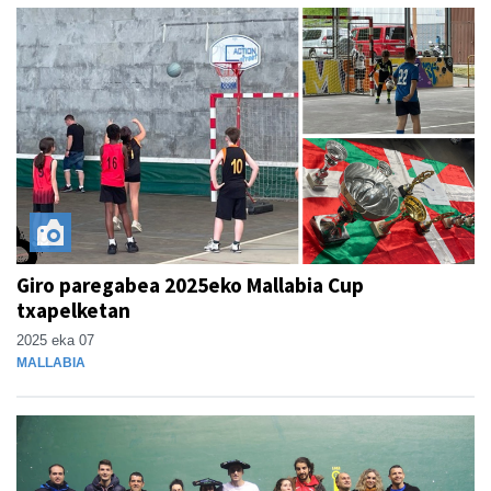
Giro paregabea 2025eko Mallabia Cup
txapelketan
2025 eka 07
MALLABIA