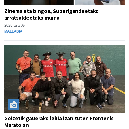
Zinema eta bingoa, Superigandeetako
arratsaldeetako muina
2025 aza 05
MALLABIA
Goizetik gauerako lehia izan zuten Frontenis
Maratoian