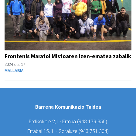
Frontenis Maratoi Mistoaren izen-ematea zabalik
2024 ots 17
MALLABIA
Barrena Komunikazio Taldea
Erdikokale 2,1 · Ermua (
943 179 350)
Errabal 15, 1. · Soraluze (
943 751 304)