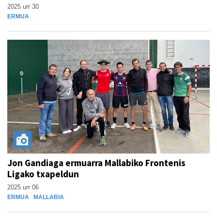
2025 urr 30
ERMUA
Jon Gandiaga ermuarra Mallabiko Frontenis
Ligako txapeldun
2025 urr 06
ERMUA
MALLABIA