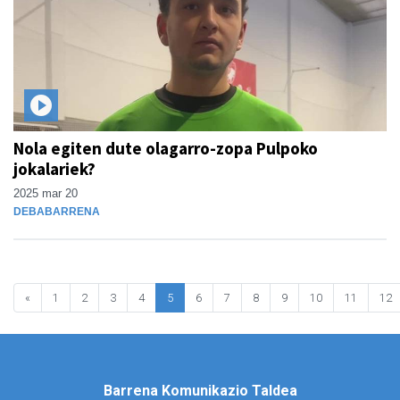
Nola egiten dute olagarro-zopa Pulpoko
jokalariek?
2025 mar 20
DEBABARRENA
«
1
2
3
4
5
6
7
8
9
10
11
12
Barrena Komunikazio Taldea