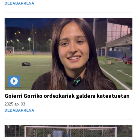
DEBABARRENA
Goierri Gorriko ordezkariak galdera kateatuetan
2025 api 03
DEBABARRENA