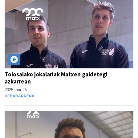
Tolosalako jokalariak Matxen galdetegi
azkarrean
2025 mar 25
DEBABARRENA