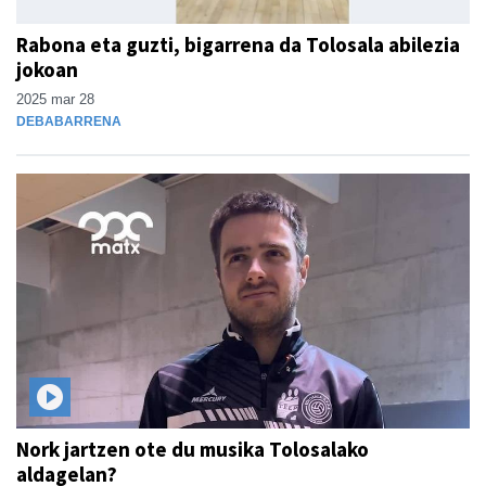
Rabona eta guzti, bigarrena da Tolosala abilezia
jokoan
2025 mar 28
DEBABARRENA
Nork jartzen ote du musika Tolosalako
aldagelan?