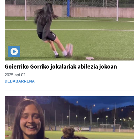
Goierriko Gorriko jokalariak abilezia jokoan
2025 api 02
DEBABARRENA