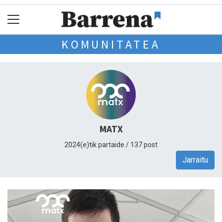
KOMUNITATEA
MATX
2024(e)tik partaide / 137 post
Jarraitu