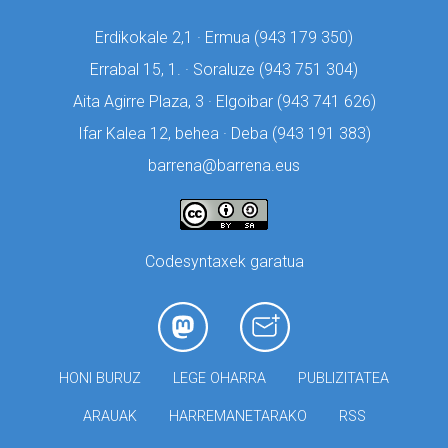
Erdikokale 2,1 · Ermua (
943 179 350)
Errabal 15, 1. · Soraluze (
943 751 304)
Aita Agirre Plaza, 3 · Elgoibar (
943 741 626)
Ifar Kalea 12, behea · Deba (
943 191 383)
barrena@barrena.eus
Codesyntaxek garatua
HONI BURUZ
LEGE OHARRA
PUBLIZITATEA
ARAUAK
HARREMANETARAKO
RSS