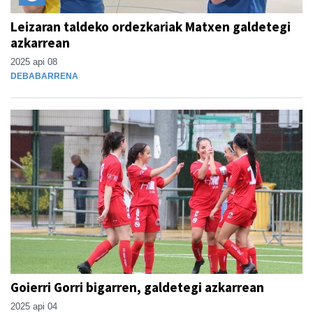
Leizaran taldeko ordezkariak Matxen galdetegi
azkarrean
2025 api 08
DEBABARRENA
Goierri Gorri bigarren, galdetegi azkarrean
2025 api 04