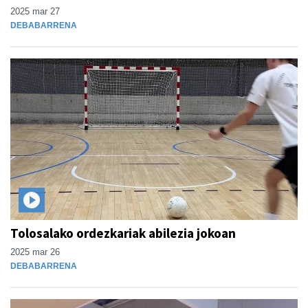
2025 mar 27
DEBABARRENA
Tolosalako ordezkariak abilezia jokoan
2025 mar 26
DEBABARRENA