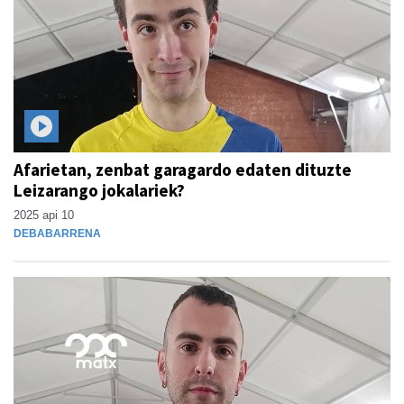
Afarietan, zenbat garagardo edaten dituzte
Leizarango jokalariek?
2025 api 10
DEBABARRENA