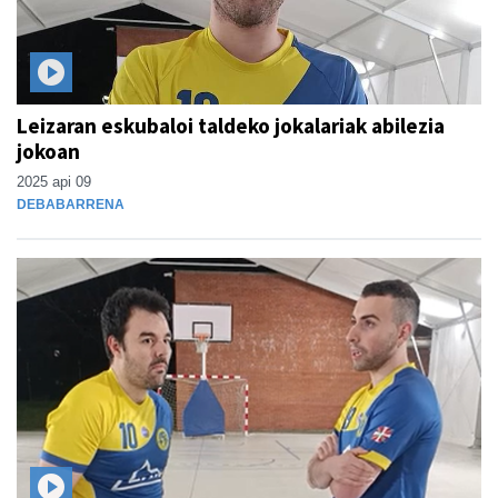
Leizaran eskubaloi taldeko jokalariak abilezia
jokoan
2025 api 09
DEBABARRENA