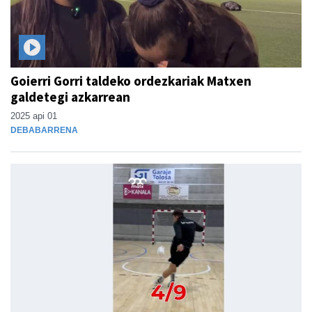
Goierri Gorri taldeko ordezkariak Matxen
galdetegi azkarrean
2025 api 01
DEBABARRENA