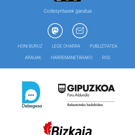
Codesyntaxek garatua
HONI BURUZ
LEGE OHARRA
PUBLIZITATEA
ARAUAK
HARREMANETARAKO
RSS