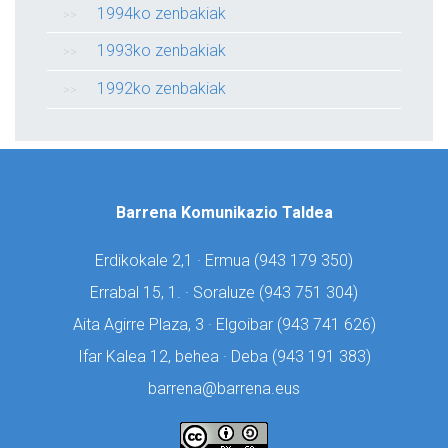
1994ko zenbakiak
1993ko zenbakiak
1992ko zenbakiak
Barrena Komunikazio Taldea
Erdikokale 2,1 · Ermua (
943 179 350)
Errabal 15, 1. · Soraluze (
943 751 304)
Aita Agirre Plaza, 3 · Elgoibar (
943 741 626)
Ifar Kalea 12, behea · Deba (
943 191 383)
barrena@barrena.eus