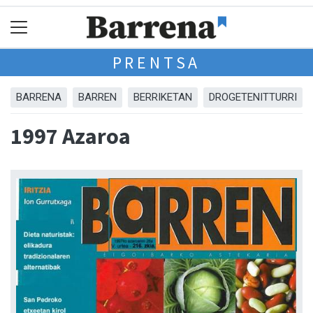
PRENTSA
BARRENA
BARREN
BERRIKETAN
DROGETENITTURRI
1997 Azaroa