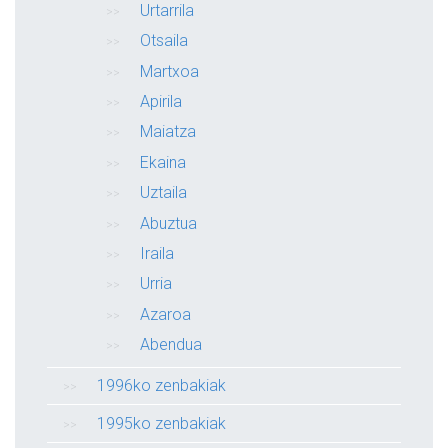
Urtarrila
Otsaila
Martxoa
Apirila
Maiatza
Ekaina
Uztaila
Abuztua
Iraila
Urria
Azaroa
Abendua
1996ko zenbakiak
1995ko zenbakiak