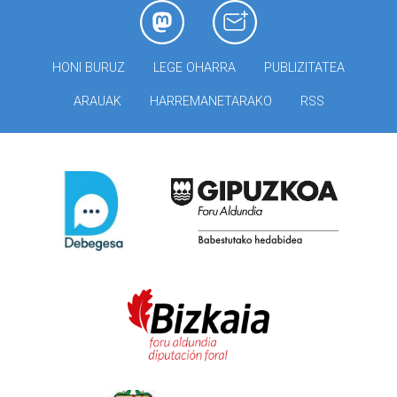
HONI BURUZ
LEGE OHARRA
PUBLIZITATEA
ARAUAK
HARREMANETARAKO
RSS