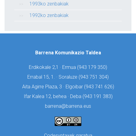
1993ko zenbakiak
1992ko zenbakiak
Barrena Komunikazio Taldea
Erdikokale 2,1 · Ermua (
943 179 350)
Errabal 15, 1. · Soraluze (
943 751 304)
Aita Agirre Plaza, 3 · Elgoibar (
943 741 626)
Ifar Kalea 12, behea · Deba (
943 191 383)
barrena@barrena.eus
Codesyntaxek garatua