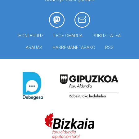
HONI BURUZ
LEGE OHARRA
PUBLIZITATEA
ARAUAK
HARREMANETARAKO
RSS