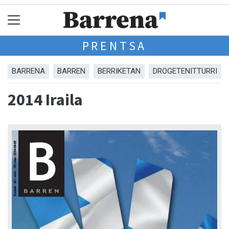
PRENTSA
BARRENA
BARREN
BERRIKETAN
DROGETENITTURRI
2014 Iraila