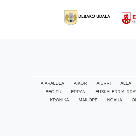
AIARALDEA
AIKOR
AIURRI
ALEA
BEGITU
ERRAN
EUSKALERRIA IRRA
KRONIKA
MAILOPE
NOAUA
O