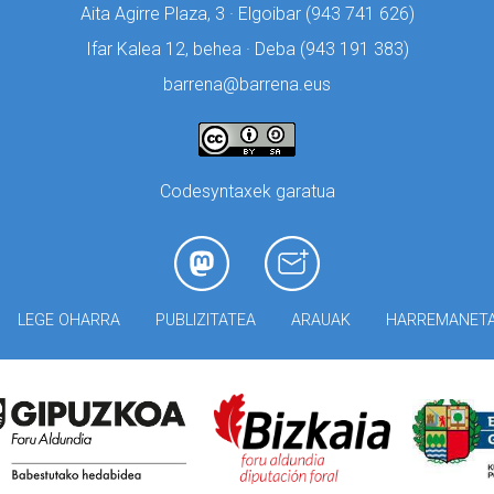
Aita Agirre Plaza, 3 · Elgoibar (
943 741 626)
Ifar Kalea 12, behea · Deba (
943 191 383)
barrena@barrena.eus
Codesyntaxek garatua
LEGE OHARRA
PUBLIZITATEA
ARAUAK
HARREMANET