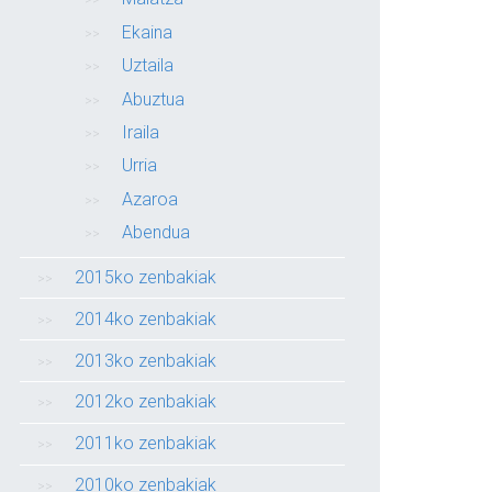
Ekaina
Uztaila
Abuztua
Iraila
Urria
Azaroa
Abendua
2015ko zenbakiak
2014ko zenbakiak
2013ko zenbakiak
2012ko zenbakiak
2011ko zenbakiak
2010ko zenbakiak