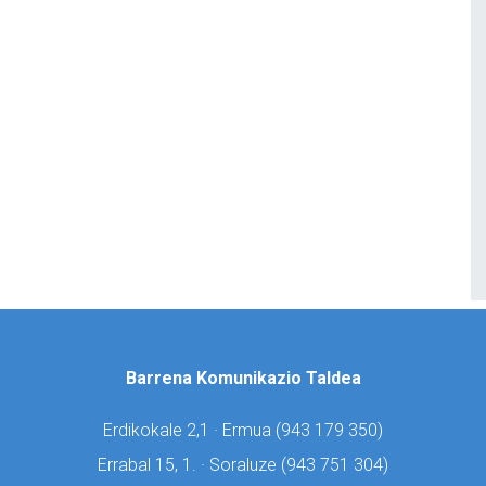
Barrena Komunikazio Taldea
Erdikokale 2,1 · Ermua (
943 179 350)
Errabal 15, 1. · Soraluze (
943 751 304)