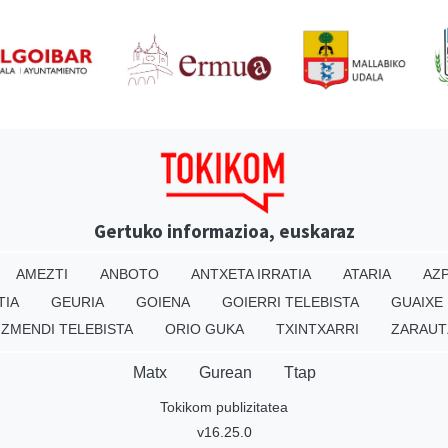
Gertuko informazioa, euskaraz
AMEZTI
ANBOTO
ANTXETA IRRATIA
ATARIA
AZP
TIA
GEURIA
GOIENA
GOIERRI TELEBISTA
GUAIXE
IZMENDI TELEBISTA
ORIO GUKA
TXINTXARRI
ZARAUT
Matx
Gurean
Ttap
Tokikom publizitatea
v16.25.0