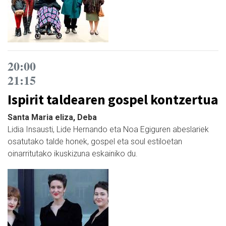
20:00
21:15
Ispirit taldearen gospel kontzertua
Santa Maria eliza, Deba
Lidia Insausti, Lide Hernando eta Noa Egiguren abeslariek
osatutako talde honek, gospel eta soul estiloetan
oinarritutako ikuskizuna eskainiko du.