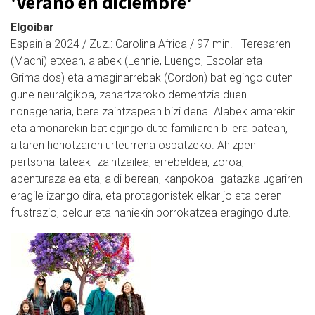
'Verano en diciembre'
Elgoibar
Espainia 2024 / Zuz.: Carolina Africa / 97 min. Teresaren
(Machi) etxean, alabek (Lennie, Luengo, Escolar eta
Grimaldos) eta amaginarrebak (Cordon) bat egingo duten
gune neuralgikoa, zahartzaroko dementzia duen
nonagenaria, bere zaintzapean bizi dena. Alabek amarekin
eta amonarekin bat egingo dute familiaren bilera batean,
aitaren heriotzaren urteurrena ospatzeko. Ahizpen
pertsonalitateak -zaintzailea, errebeldea, zoroa,
abenturazalea eta, aldi berean, kanpokoa- gatazka ugariren
eragile izango dira, eta protagonistek elkar jo eta beren
frustrazio, beldur eta nahiekin borrokatzea eragingo dute.