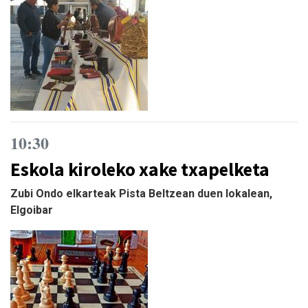
10:30
Eskola kiroleko xake txapelketa
Zubi Ondo elkarteak Pista Beltzean duen lokalean,
Elgoibar