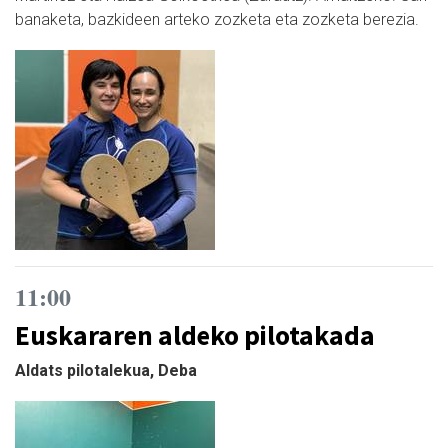
banaketa, bazkideen arteko zozketa eta zozketa berezia.
11:00
Euskararen aldeko pilotakada
Aldats pilotalekua, Deba