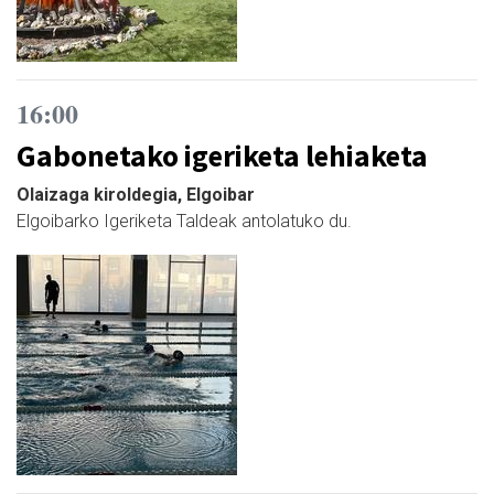
16:00
Gabonetako igeriketa lehiaketa
Olaizaga kiroldegia, Elgoibar
Elgoibarko Igeriketa Taldeak antolatuko du.