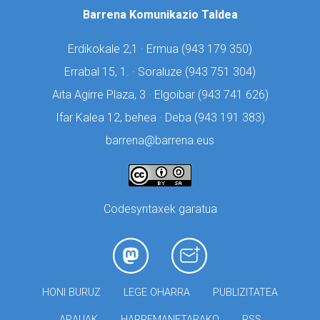
Barrena Komunikazio Taldea
Erdikokale 2,1 · Ermua (
943 179 350)
Errabal 15, 1. · Soraluze (
943 751 304)
Aita Agirre Plaza, 3 · Elgoibar (
943 741 626)
Ifar Kalea 12, behea · Deba (
943 191 383)
barrena@barrena.eus
Codesyntaxek garatua
HONI BURUZ
LEGE OHARRA
PUBLIZITATEA
ARAUAK
HARREMANETARAKO
RSS