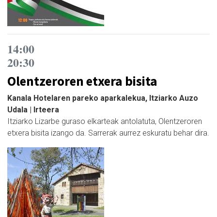
14:00
20:30
Olentzeroren etxera bisita
Kanala Hotelaren pareko aparkalekua, Itziarko Auzo
Udala | Irteera
Itziarko Lizarbe guraso elkarteak antolatuta, Olentzeroren
etxera bisita izango da. Sarrerak aurrez eskuratu behar dira.