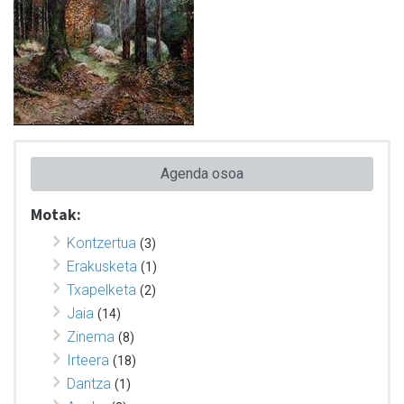
Agenda osoa
Motak:
Kontzertua
(3)
Erakusketa
(1)
Txapelketa
(2)
Jaia
(14)
Zinema
(8)
Irteera
(18)
Dantza
(1)