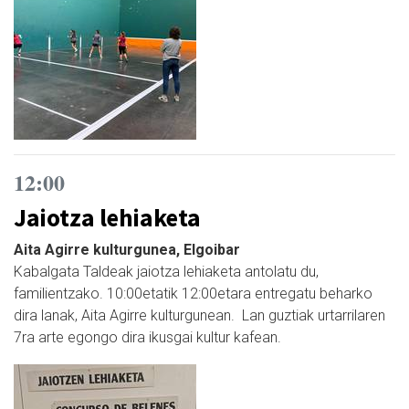
12:00
Jaiotza lehiaketa
Aita Agirre kulturgunea, Elgoibar
Kabalgata Taldeak jaiotza lehiaketa antolatu du,
familientzako. 10:00etatik 12:00etara entregatu beharko
dira lanak, Aita Agirre kulturgunean. Lan guztiak urtarrilaren
7ra arte egongo dira ikusgai kultur kafean.