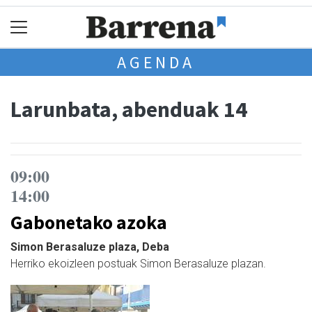
AGENDA
Larunbata, abenduak 14
09:00
14:00
Gabonetako azoka
Simon Berasaluze plaza, Deba
Herriko ekoizleen postuak Simon Berasaluze plazan.