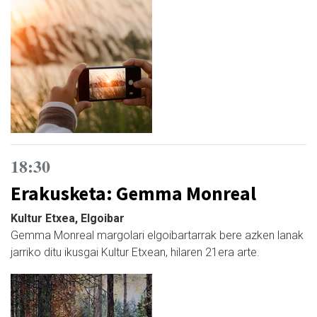
18:30
Erakusketa: Gemma Monreal
Kultur Etxea, Elgoibar
Gemma Monreal margolari elgoibartarrak bere azken lanak
jarriko ditu ikusgai Kultur Etxean, hilaren 21era arte.