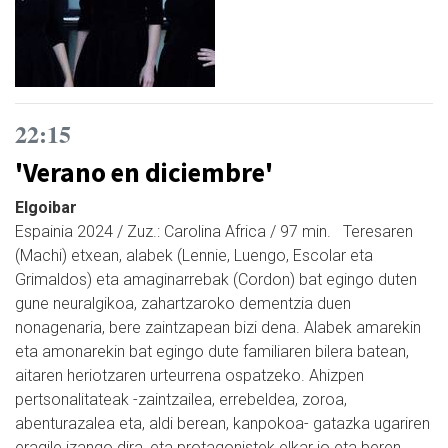
22:15
'Verano en diciembre'
Elgoibar
Espainia 2024 / Zuz.: Carolina Africa / 97 min. Teresaren
(Machi) etxean, alabek (Lennie, Luengo, Escolar eta
Grimaldos) eta amaginarrebak (Cordon) bat egingo duten
gune neuralgikoa, zahartzaroko dementzia duen
nonagenaria, bere zaintzapean bizi dena. Alabek amarekin
eta amonarekin bat egingo dute familiaren bilera batean,
aitaren heriotzaren urteurrena ospatzeko. Ahizpen
pertsonalitateak -zaintzailea, errebeldea, zoroa,
abenturazalea eta, aldi berean, kanpokoa- gatazka ugariren
eragile izango dira, eta protagonistek elkar jo eta beren