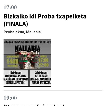
17:00
Bizkaiko Idi Proba txapelketa
(FINALA)
Probalekua, Mallabia
19:00