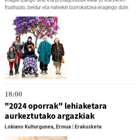
frustrazio, beldur eta nahiekin borrokatzea eragingo dute.
18:00
"2024 oporrak" lehiaketara
aurkeztutako argazkiak
Lobiano Kulturgunea, Ermua | Erakusketa