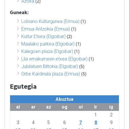
Azoka
(2)
Guneak:
Lobiano Kulturgunea (Ermua)
(1)
Ermua Antzokia (Ermua)
(1)
Kultur Etxea (Elgoibar)
(2)
Maalako parkea (Elgoibar)
(1)
Kalegoen plaza (Elgoibar)
(1)
Lila emakumeen etxea (Elgoibar)
(1)
Jubilatuen Biltokia (Elgoibar)
(5)
Orbe Kardinala plaza (Ermua)
(5)
Egutegia
Abuztua
al
ar
az
og
ol
lr
ig
1
2
3
4
5
6
7
8
9