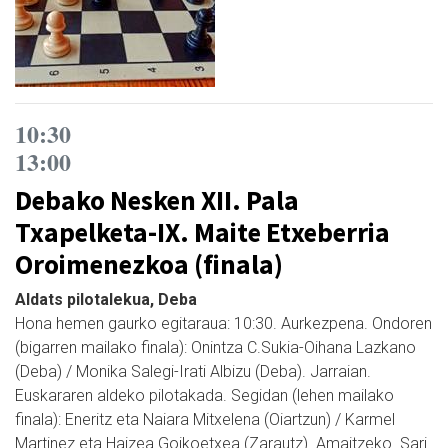
10:30
13:00
Debako Nesken XII. Pala
Txapelketa-IX. Maite Etxeberria
Oroimenezkoa (finala)
Aldats pilotalekua, Deba
Hona hemen gaurko egitaraua: 10:30. Aurkezpena. Ondoren
(bigarren mailako finala): Onintza C.Sukia-Oihana Lazkano
(Deba) / Monika Salegi-Irati Albizu (Deba). Jarraian.
Euskararen aldeko pilotakada. Segidan (lehen mailako
finala): Eneritz eta Naiara Mitxelena (Oiartzun) / Karmel
Martinez eta Haizea Goikoetxea (Zarautz). Amaitzeko. Sari