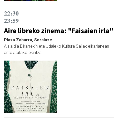
22:30
23:59
Aire libreko zinema: "Faisaien irla"
Plaza Zaharra, Soraluze
Aisialdia Elkarrekin eta Udaleko Kultura Sailak elkarlanean
antolatutako ekintza.