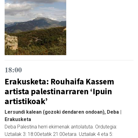
18:00
Erakusketa: Rouhaifa Kassem
artista palestinarraren ‘Ipuin
artistikoak’
Lersundi kalean (gozoki dendaren ondoan), Deba |
Erakusketa
Deba Palestina herri ekimenak antolatuta. Ordutegia:
Uztailak 3: 18:00etatik 21:00etara. Uztailak 4 eta 5: