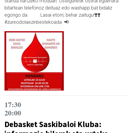
txanda hartzeko moduan. Ostegunetik ostiral eguerdira
bitartean telefonoz deituaz edo washapp bat bidaliz
egongo da. Lasai etorri, behar zaitugu!❣️❣️
#zureodolaezinbestekoada 📢
17:30
20:00
Debasket Saskibaloi Kluba: