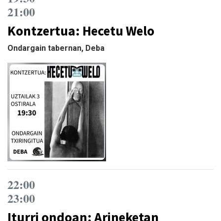
21:00
Kontzertua: Hecetu Welo
Ondargain tabernan, Deba
22:00
23:00
Iturri ondoan: Arineketan