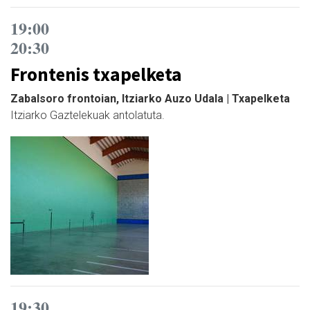
19:00
20:30
Frontenis txapelketa
Zabalsoro frontoian, Itziarko Auzo Udala | Txapelketa
Itziarko Gaztelekuak antolatuta.
19:30