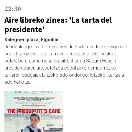
22:30
Aire libreko zinea: 'La tarta del
presidente'
Kalegoen plaza, Elgoibar
Jendeak egunero borrokatzen du Sadamen Iraken zigorren
pean bizirauteko, eta Lamiak, bederatzi urteko neskato
batek, bere asmamena erabili behar du Sadam Husein
presidentearen urtebetetzea ospatzeko derrigorrezko
tartaren osagaiak biltzeko edo ondorioei lotzeko: kartzela
edo heriotza.