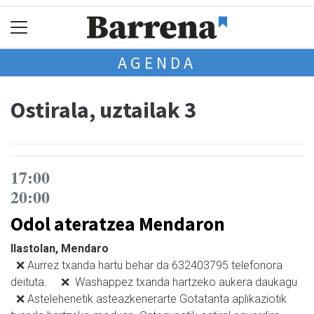
AGENDA
Ostirala, uztailak 3
17:00
20:00
Odol ateratzea Mendaron
Ilastolan, Mendaro
❌ Aurrez txanda hartu behar da 632403795 telefonora
deituta. ❌ Washappez txanda hartzeko aukera daukagu
❌ Astelehenetik asteazkenerarte Gotatanta aplikaziotik