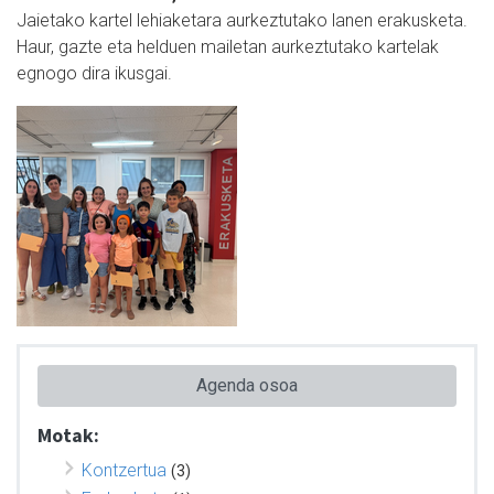
Jaietako kartel lehiaketara aurkeztutako lanen erakusketa.
Haur, gazte eta helduen mailetan aurkeztutako kartelak
egnogo dira ikusgai.
Agenda osoa
Motak:
Kontzertua
(3)