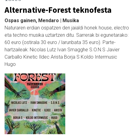
Alternative-Forest teknofesta
Ospas gainen, Mendaro | Musika
Naturaren erdian ospatzen den jaialdi honek house, electro
eta techno musika uztartzen ditu. Sarrerak bi egunetarako:
60 euro (ostirala 30 euro / larunbata 35 euro). Parte-
hartzaileak: Nicolas Lutz Ivan Smagghe S.O.N.S Javier
Carballo Kinetic Ildec Arista Borja S Koldo Intermusic
Hugo