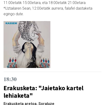
11:00etatik 15:00etara, eta 18:00etatik 21:00etara.
*Uztailaren 5ean, 12:00etatik aurrera, falafel dastaketa
egingo dute.
18:30
Erakusketa: "Jaietako kartel
lehiaketa"
Erakusketa aretoa, Soraluze