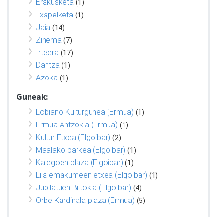
Erakusketa
(1)
Txapelketa
(1)
Jaia
(14)
Zinema
(7)
Irteera
(17)
Dantza
(1)
Azoka
(1)
Guneak:
Lobiano Kulturgunea (Ermua)
(1)
Ermua Antzokia (Ermua)
(1)
Kultur Etxea (Elgoibar)
(2)
Maalako parkea (Elgoibar)
(1)
Kalegoen plaza (Elgoibar)
(1)
Lila emakumeen etxea (Elgoibar)
(1)
Jubilatuen Biltokia (Elgoibar)
(4)
Orbe Kardinala plaza (Ermua)
(5)