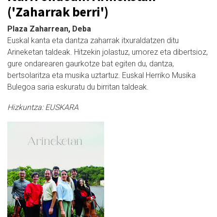
('Zaharrak berri')
Plaza Zaharrean, Deba
Euskal kanta eta dantza zaharrak itxuraldatzen ditu
Arineketan taldeak. Hitzekin jolastuz, umorez eta dibertsioz,
gure ondarearen gaurkotze bat egiten du, dantza,
bertsolaritza eta musika uztartuz. Euskal Herriko Musika
Bulegoa saria eskuratu du birritan taldeak.
Hizkuntza:
EUSKARA