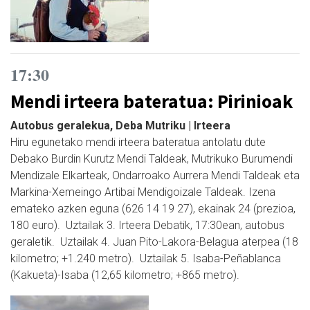
17:30
Mendi irteera bateratua: Pirinioak
Autobus geralekua, Deba Mutriku | Irteera
Hiru egunetako mendi irteera bateratua antolatu dute
Debako Burdin Kurutz Mendi Taldeak, Mutrikuko Burumendi
Mendizale Elkarteak, Ondarroako Aurrera Mendi Taldeak eta
Markina-Xemeingo Artibai Mendigoizale Taldeak. Izena
emateko azken eguna (626 14 19 27), ekainak 24 (prezioa,
180 euro). Uztailak 3. Irteera Debatik, 17:30ean, autobus
geraletik. Uztailak 4. Juan Pito-Lakora-Belagua aterpea (18
kilometro; +1.240 metro). Uztailak 5. Isaba-Peñablanca
(Kakueta)-Isaba (12,65 kilometro; +865 metro).