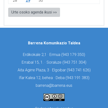
28
29
30
Urte osoko agenda ikusi »»
Barrena Komunikazio Taldea
Erdikokale 2,1 · Ermua (
943 179 350)
Errabal 15, 1. · Soraluze (
943 751 304)
Aita Agirre Plaza, 3 · Elgoibar (
943 741 626)
Ifar Kalea 12, behea · Deba (
943 191 383)
barrena@barrena.eus