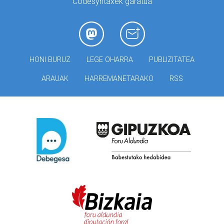
Codesyntaxek garatua
HONI BURUZ
LEGE OHARRA
PUBLIZITATEA
ARAUAK
HARREMANETARAKO
RSS