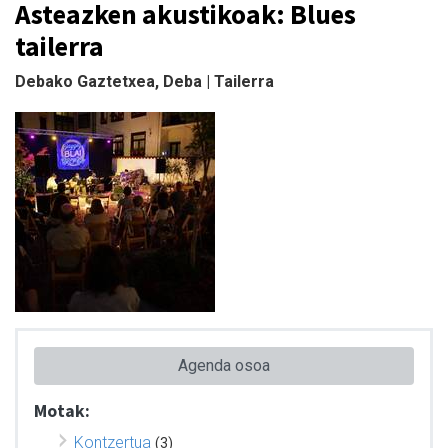
Asteazken akustikoak: Blues
tailerra
Debako Gaztetxea, Deba | Tailerra
Agenda osoa
Motak:
Kontzertua
(3)