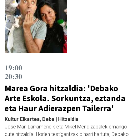
19:00
20:30
Marea Gora hitzaldia: 'Debako
Arte Eskola. Sorkuntza, eztanda
eta Haur Adierazpen Tailerra'
Kultur Elkartea, Deba | Hitzaldia
Jose Mari Larramendik eta Mikel Mendizabalek emango
dute hitzaldia. Horien testigantzak oinarri hartuta, Debako