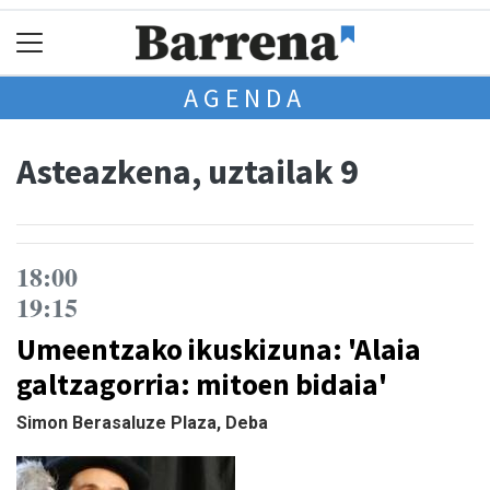
AGENDA
Asteazkena, uztailak 9
18:00
19:15
Umeentzako ikuskizuna: 'Alaia
galtzagorria: mitoen bidaia'
Simon Berasaluze Plaza, Deba