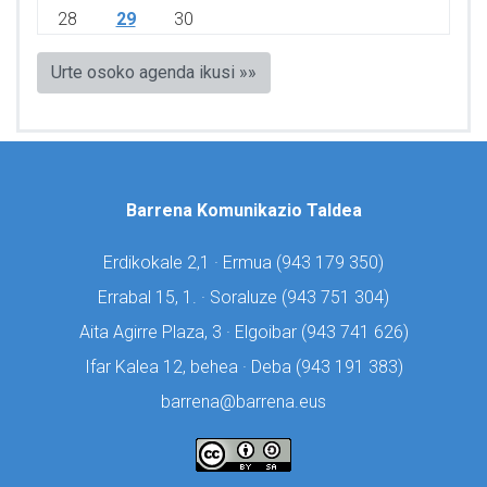
28
29
30
Urte osoko agenda ikusi »»
Barrena Komunikazio Taldea
Erdikokale 2,1 · Ermua (
943 179 350)
Errabal 15, 1. · Soraluze (
943 751 304)
Aita Agirre Plaza, 3 · Elgoibar (
943 741 626)
Ifar Kalea 12, behea · Deba (
943 191 383)
barrena@barrena.eus