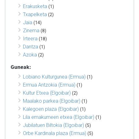
Erakusketa
(1)
Txapelketa
(2)
Jaia
(14)
Zinema
(8)
Irteera
(18)
Dantza
(1)
Azoka
(2)
Guneak:
Lobiano Kulturgunea (Ermua)
(1)
Ermua Antzokia (Ermua)
(1)
Kultur Etxea (Elgoibar)
(2)
Maalako parkea (Elgoibar)
(1)
Kalegoen plaza (Elgoibar)
(1)
Lila emakumeen etxea (Elgoibar)
(1)
Jubilatuen Biltokia (Elgoibar)
(5)
Orbe Kardinala plaza (Ermua)
(5)