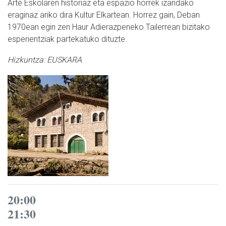
Arte Eskolaren historiaz eta espazio horrek izandako
eraginaz ariko dira Kultur Elkartean. Horrez gain, Deban
1970ean egin zen Haur Adierazpeneko Tailerrean bizitako
esperientziak partekatuko dituzte.
Hizkuntza:
EUSKARA
20:00
21:30