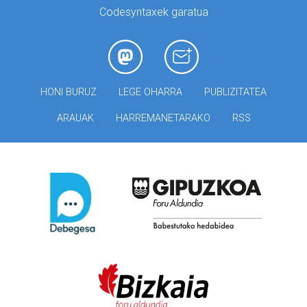
Codesyntaxek garatua
HONI BURUZ
LEGE OHARRA
PUBLIZITATEA
ARAUAK
HARREMANETARAKO
RSS