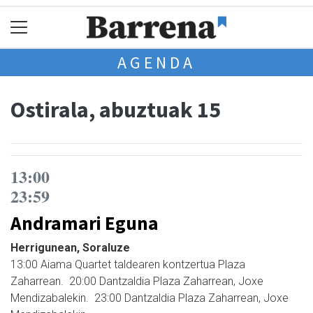
AGENDA
Ostirala, abuztuak 15
13:00
23:59
Andramari Eguna
Herrigunean, Soraluze
13:00 Aiama Quartet taldearen kontzertua Plaza
Zaharrean. 20:00 Dantzaldia Plaza Zaharrean, Joxe
Mendizabalekin. 23:00 Dantzaldia Plaza Zaharrean, Joxe