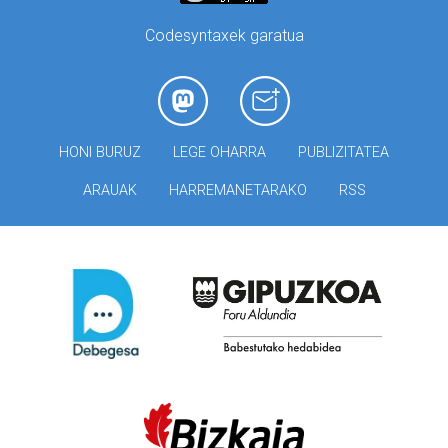
Codesyntaxek garatua
HONI BURUZ
LEGE OHARRA
PUBLIZITATEA
ARAUAK
HARREMANETARAKO
RSS