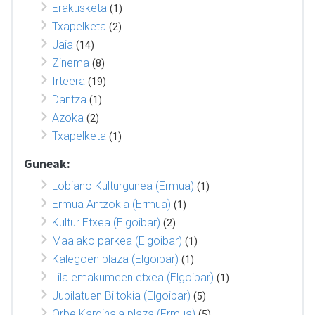
Erakusketa
(1)
Txapelketa
(2)
Jaia
(14)
Zinema
(8)
Irteera
(19)
Dantza
(1)
Azoka
(2)
Txapelketa
(1)
Guneak:
Lobiano Kulturgunea (Ermua)
(1)
Ermua Antzokia (Ermua)
(1)
Kultur Etxea (Elgoibar)
(2)
Maalako parkea (Elgoibar)
(1)
Kalegoen plaza (Elgoibar)
(1)
Lila emakumeen etxea (Elgoibar)
(1)
Jubilatuen Biltokia (Elgoibar)
(5)
Orbe Kardinala plaza (Ermua)
(5)