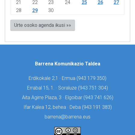
21
22
23
24
25
26
27
28
29
30
Urte osoko agenda ikusi »»
Barrena Komunikazio Taldea
Erdikokale 2,1 · Ermua (
943 179 350)
Errabal 15, 1. · Soraluze (
943 751 304)
Aita Agirre Plaza, 3 · Elgoibar (
943 741 626)
Ifar Kalea 12, behea · Deba (
943 191 383)
barrena@barrena.eus