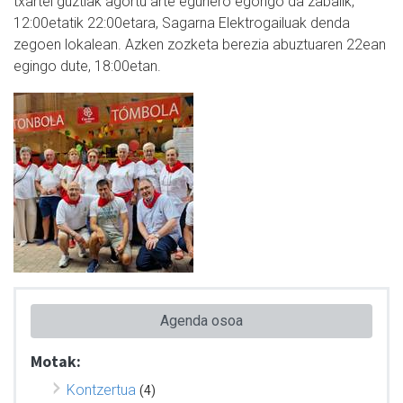
txartel guztiak agortu arte egunero egongo da zabalik,
12:00etatik 22:00etara, Sagarna Elektrogailuak denda
zegoen lokalean. Azken zozketa berezia abuztuaren 22ean
egingo dute, 18:00etan.
Agenda osoa
Motak:
Kontzertua
(4)