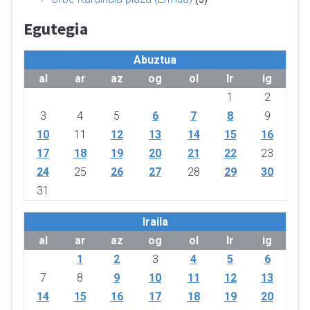
Egutegia
Abuztua
al
ar
az
og
ol
lr
ig
1
2
3
4
5
6
7
8
9
10
11
12
13
14
15
16
17
18
19
20
21
22
23
24
25
26
27
28
29
30
31
Iraila
al
ar
az
og
ol
lr
ig
1
2
3
4
5
6
7
8
9
10
11
12
13
14
15
16
17
18
19
20