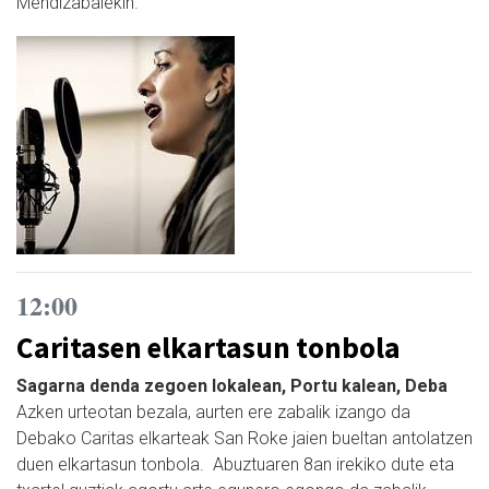
Mendizabalekin.
12:00
Caritasen elkartasun tonbola
Sagarna denda zegoen lokalean, Portu kalean, Deba
Azken urteotan bezala, aurten ere zabalik izango da
Debako Caritas elkarteak San Roke jaien bueltan antolatzen
duen elkartasun tonbola. Abuztuaren 8an irekiko dute eta