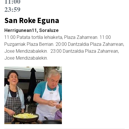
11:00
23:59
San Roke Eguna
Herrigunean11, Soraluze
11:00 Patata tortila lehiaketa, Plaza Zaharrean. 11:00
Puzgarriak Plaza Berrian. 20:00 Dantzaldia Plaza Zaharrean,
Joxe Mendizabalekin. 23:00 Dantzaldia Plaza Zaharrean,
Joxe Mendizabalekin.