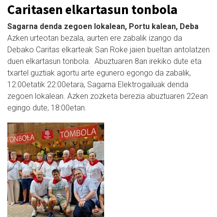
Caritasen elkartasun tonbola
Sagarna denda zegoen lokalean, Portu kalean, Deba
Azken urteotan bezala, aurten ere zabalik izango da
Debako Caritas elkarteak San Roke jaien bueltan antolatzen
duen elkartasun tonbola. Abuztuaren 8an irekiko dute eta
txartel guztiak agortu arte egunero egongo da zabalik,
12:00etatik 22:00etara, Sagarna Elektrogailuak denda
zegoen lokalean. Azken zozketa berezia abuztuaren 22ean
egingo dute, 18:00etan.