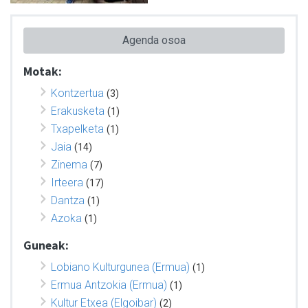
Agenda osoa
Motak:
Kontzertua
(3)
Erakusketa
(1)
Txapelketa
(1)
Jaia
(14)
Zinema
(7)
Irteera
(17)
Dantza
(1)
Azoka
(1)
Guneak:
Lobiano Kulturgunea (Ermua)
(1)
Ermua Antzokia (Ermua)
(1)
Kultur Etxea (Elgoibar)
(2)