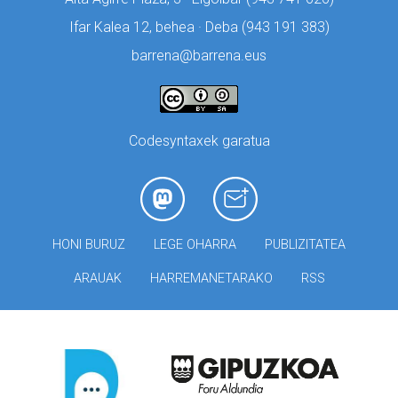
Ifar Kalea 12, behea · Deba (
943 191 383)
barrena@barrena.eus
Codesyntaxek garatua
HONI BURUZ
LEGE OHARRA
PUBLIZITATEA
ARAUAK
HARREMANETARAKO
RSS