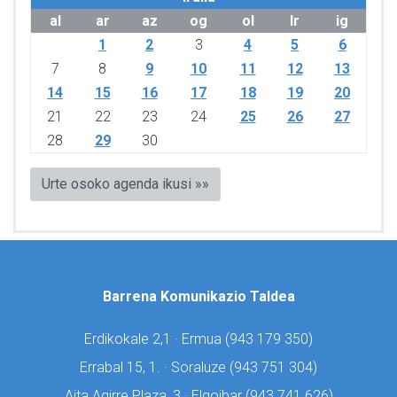
al
ar
az
og
ol
lr
ig
1
2
3
4
5
6
7
8
9
10
11
12
13
14
15
16
17
18
19
20
21
22
23
24
25
26
27
28
29
30
Urte osoko agenda ikusi »»
Barrena Komunikazio Taldea
Erdikokale 2,1 · Ermua (
943 179 350)
Errabal 15, 1. · Soraluze (
943 751 304)
Aita Agirre Plaza, 3 · Elgoibar (
943 741 626)