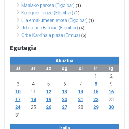
Maalako parkea (Elgoibar)
(1)
Kalegoen plaza (Elgoibar)
(1)
Lila emakumeen etxea (Elgoibar)
(1)
Jubilatuen Biltokia (Elgoibar)
(4)
Orbe Kardinala plaza (Ermua)
(5)
Egutegia
Abuztua
al
ar
az
og
ol
lr
ig
1
2
3
4
5
6
7
8
9
10
11
12
13
14
15
16
17
18
19
20
21
22
23
24
25
26
27
28
29
30
31
Iraila