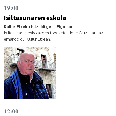
19:00
Isiltasunaren eskola
Kultur Etxeko hitzaldi gela, Elgoibar
Isiltasunaren eskolakoen topaketa. Jose Cruz Igartuak
emango du, Kultur Etxean.
12:00