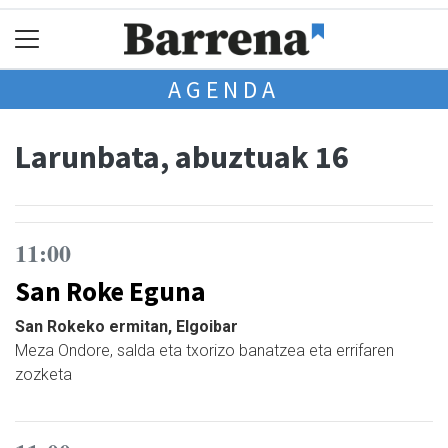
AGENDA
Larunbata, abuztuak 16
11:00
San Roke Eguna
San Rokeko ermitan, Elgoibar
Meza Ondore, salda eta txorizo banatzea eta errifaren
zozketa