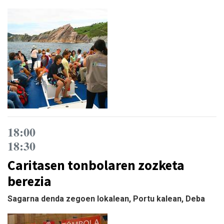
18:00
18:30
Caritasen tonbolaren zozketa
berezia
Sagarna denda zegoen lokalean, Portu kalean, Deba