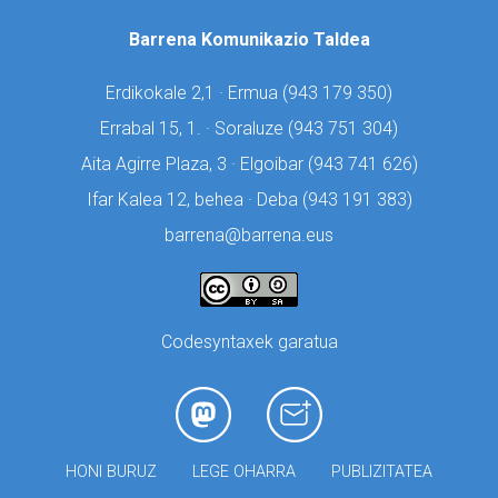
Barrena Komunikazio Taldea
Erdikokale 2,1 · Ermua (
943 179 350)
Errabal 15, 1. · Soraluze (
943 751 304)
Aita Agirre Plaza, 3 · Elgoibar (
943 741 626)
Ifar Kalea 12, behea · Deba (
943 191 383)
barrena@barrena.eus
Codesyntaxek garatua
HONI BURUZ
LEGE OHARRA
PUBLIZITATEA