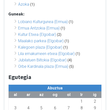
Azoka
(1)
Guneak:
Lobiano Kulturgunea (Ermua)
(1)
Ermua Antzokia (Ermua)
(1)
Kultur Etxea (Elgoibar)
(2)
Maalako parkea (Elgoibar)
(1)
Kalegoen plaza (Elgoibar)
(1)
Lila emakumeen etxea (Elgoibar)
(1)
Jubilatuen Biltokia (Elgoibar)
(4)
Orbe Kardinala plaza (Ermua)
(5)
Egutegia
Abuztua
al
ar
az
og
ol
lr
ig
1
2
3
4
5
6
7
8
9