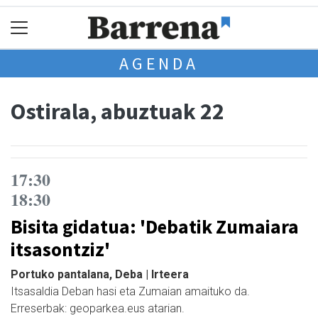
AGENDA
Ostirala, abuztuak 22
17:30
18:30
Bisita gidatua: 'Debatik Zumaiara
itsasontziz'
Portuko pantalana, Deba | Irteera
Itsasaldia Deban hasi eta Zumaian amaituko da.
Erreserbak: geoparkea.eus atarian.