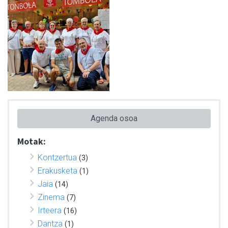
Agenda osoa
Motak:
Kontzertua
(3)
Erakusketa
(1)
Jaia
(14)
Zinema
(7)
Irteera
(16)
Dantza
(1)