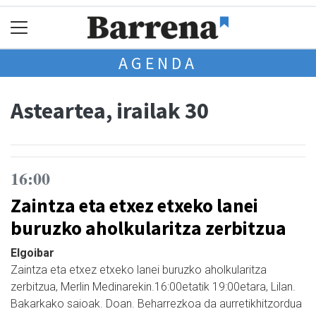
AGENDA
Asteartea, irailak 30
16:00
Zaintza eta etxez etxeko lanei
buruzko aholkularitza zerbitzua
Elgoibar
Zaintza eta etxez etxeko lanei buruzko aholkularitza
zerbitzua, Merlin Medinarekin.16:00etatik 19:00etara, Lilan.
Bakarkako saioak. Doan. Beharrezkoa da aurretikhitzordua