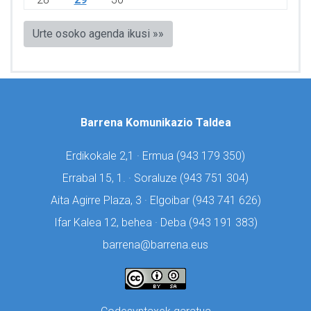
Urte osoko agenda ikusi »»
Barrena Komunikazio Taldea
Erdikokale 2,1 · Ermua (
943 179 350)
Errabal 15, 1. · Soraluze (
943 751 304)
Aita Agirre Plaza, 3 · Elgoibar (
943 741 626)
Ifar Kalea 12, behea · Deba (
943 191 383)
barrena@barrena.eus