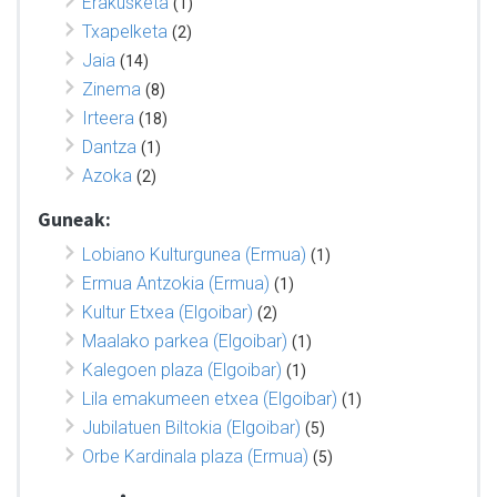
Erakusketa
(1)
Txapelketa
(2)
Jaia
(14)
Zinema
(8)
Irteera
(18)
Dantza
(1)
Azoka
(2)
Guneak:
Lobiano Kulturgunea (Ermua)
(1)
Ermua Antzokia (Ermua)
(1)
Kultur Etxea (Elgoibar)
(2)
Maalako parkea (Elgoibar)
(1)
Kalegoen plaza (Elgoibar)
(1)
Lila emakumeen etxea (Elgoibar)
(1)
Jubilatuen Biltokia (Elgoibar)
(5)
Orbe Kardinala plaza (Ermua)
(5)