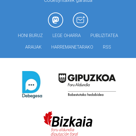
Codesyntaxek garatua
HONI BURUZ
LEGE OHARRA
PUBLIZITATEA
ARAUAK
HARREMANETARAKO
RSS