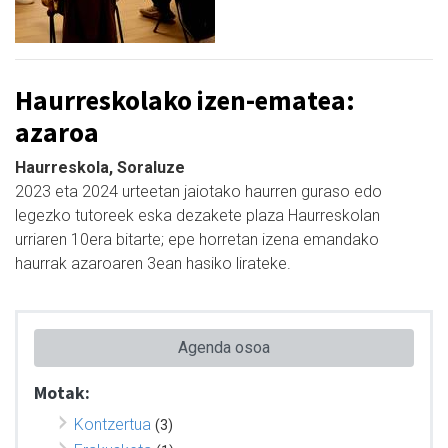
Haurreskolako izen-ematea:
azaroa
Haurreskola, Soraluze
2023 eta 2024 urteetan jaiotako haurren guraso edo
legezko tutoreek eska dezakete plaza Haurreskolan
urriaren 10era bitarte; epe horretan izena emandako
haurrak azaroaren 3ean hasiko lirateke.
Agenda osoa
Motak:
Kontzertua
(3)