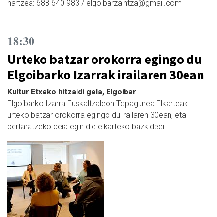
hartzea: 688 640 983 / elgoibarzaintza@gmail.com
18:30
Urteko batzar orokorra egingo du
Elgoibarko Izarrak irailaren 30ean
Kultur Etxeko hitzaldi gela, Elgoibar
Elgoibarko Izarra Euskaltzaleon Topagunea Elkarteak
urteko batzar orokorra egingo du irailaren 30ean, eta
bertaratzeko deia egin die elkarteko bazkideei.