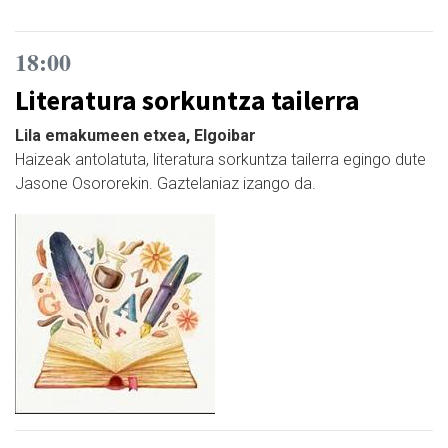
18:00
Literatura sorkuntza tailerra
Lila emakumeen etxea, Elgoibar
Haizeak antolatuta, literatura sorkuntza tailerra egingo dute
Jasone Osororekin. Gaztelaniaz izango da.