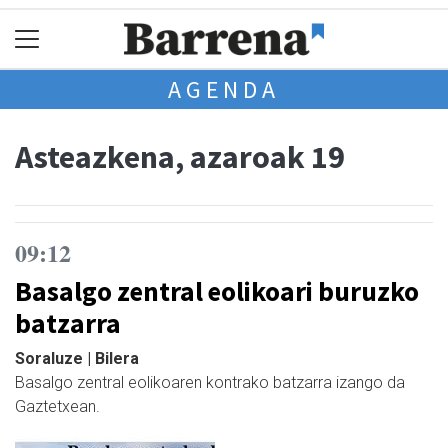
AGENDA
Asteazkena, azaroak 19
09:12
Basalgo zentral eolikoari buruzko
batzarra
Soraluze | Bilera
Basalgo zentral eolikoaren kontrako batzarra izango da
Gaztetxean.