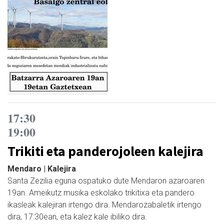
17:30
19:00
Trikiti eta panderojoleen kalejira
Mendaro | Kalejira
Santa Zezilia eguna ospatuko dute Mendaron azaroaren
19an. Ameikutz musika eskolako trikitixa eta pandero
ikasleak kalejiran irtengo dira. Mendarozabaletik irtengo
dira, 17:30ean, eta kalez kale ibiliko dira.