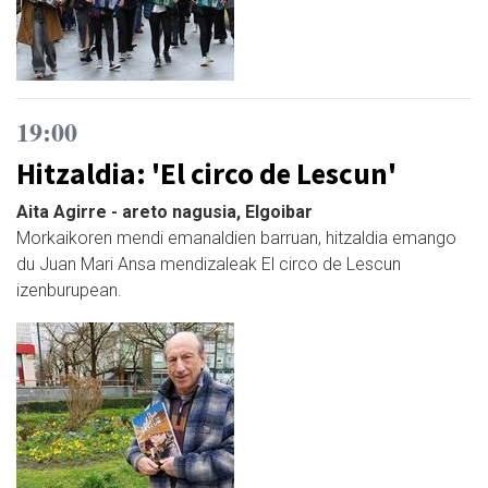
19:00
Hitzaldia: 'El circo de Lescun'
Aita Agirre - areto nagusia, Elgoibar
Morkaikoren mendi emanaldien barruan, hitzaldia emango
du Juan Mari Ansa mendizaleak El circo de Lescun
izenburupean.