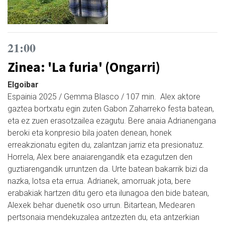
21:00
Zinea: 'La furia' (Ongarri)
Elgoibar
Espainia 2025 / Gemma Blasco / 107 min. Alex aktore
gaztea bortxatu egin zuten Gabon Zaharreko festa batean,
eta ez zuen erasotzailea ezagutu. Bere anaia Adrianengana
beroki eta konpresio bila joaten denean, honek
erreakzionatu egiten du, zalantzan jarriz eta presionatuz.
Horrela, Alex bere anaiarengandik eta ezagutzen den
guztiarengandik urruntzen da. Urte batean bakarrik bizi da
nazka, lotsa eta errua. Adrianek, amorruak jota, bere
erabakiak hartzen ditu gero eta ilunagoa den bide batean,
Alexek behar duenetik oso urrun. Bitartean, Medearen
pertsonaia mendekuzalea antzezten du, eta antzerkian