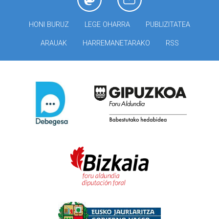
HONI BURUZ
LEGE OHARRA
PUBLIZITATEA
ARAUAK
HARREMANETARAKO
RSS