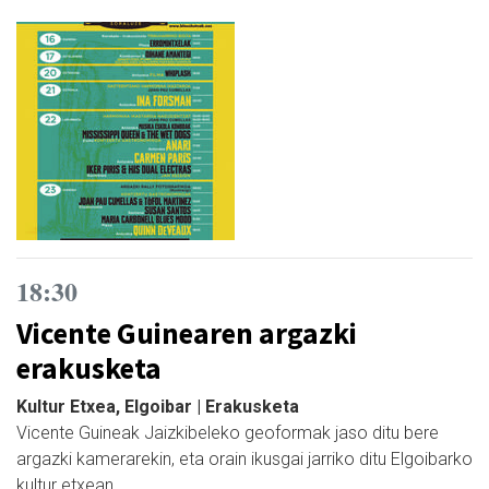
18:30
Vicente Guinearen argazki
erakusketa
Kultur Etxea, Elgoibar | Erakusketa
Vicente Guineak Jaizkibeleko geoformak jaso ditu bere
argazki kamerarekin, eta orain ikusgai jarriko ditu Elgoibarko
kultur etxean.