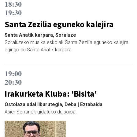
18:30
19:30
Santa Zezilia eguneko kalejira
Santa Anatik karpara, Soraluze
Soraluzeko musika eskolak Santa Zezilia eguneko kalejira
egingo du Santa Anatik karpara.
19:00
20:30
Irakurketa Kluba: 'Bisita'
Ostolaza udal liburutegia, Deba | Eztabaida
Asier Serranok gidatuko du saioa.