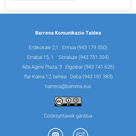
Barrena Komunikazio Taldea
Erdikokale 2,1 · Ermua (
943 179 350)
Errabal 15, 1. · Soraluze (
943 751 304)
Aita Agirre Plaza, 3 · Elgoibar (
943 741 626)
Ifar Kalea 12, behea · Deba (
943 191 383)
barrena@barrena.eus
Codesyntaxek garatua