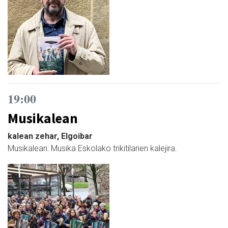
19:00
Musikalean
kalean zehar, Elgoibar
Musikalean: Musika Eskolako trikitilarien kalejira.