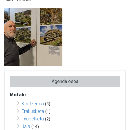
Agenda osoa
Motak:
Kontzertua
(3)
Erakusketa
(1)
Txapelketa
(2)
Jaia
(14)