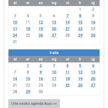
al
ar
az
og
ol
lr
ig
1
2
3
4
5
6
7
8
9
10
11
12
13
14
15
16
17
18
19
20
21
22
23
24
25
26
27
28
29
30
31
Iraila
al
ar
az
og
ol
lr
ig
1
2
3
4
5
6
7
8
9
10
11
12
13
14
15
16
17
18
19
20
21
22
23
24
25
26
27
28
29
30
Urte osoko agenda ikusi »»