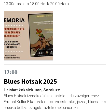
13:00etara eta 18:00etatik 20:00etara.
13:00
Blues Hotsak 2025
Hainbat kokalekutan, Soraluze
Blues Hotsak izeneko jaialdia antolatu du zazpigarrenez
Errabal Kultur Elkarteak datorren asterako, jazaa, bluesa eta
musika beltza ezagutarazteko helburuarekin.