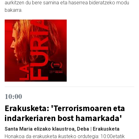
aurkitzen du bere samina eta haserrea bideratzeko modu
bakarra.
10:00
Erakusketa: 'Terrorismoaren eta
indarkeriaren bost hamarkada'
Santa Maria elizako klaustroa, Deba | Erakusketa
Honakoa da erakusketa ikusteko ordutegia: 10:00etatik