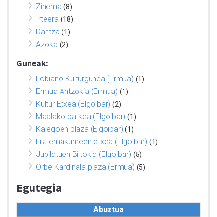
Zinema
(8)
Irteera
(18)
Dantza
(1)
Azoka
(2)
Guneak:
Lobiano Kulturgunea (Ermua)
(1)
Ermua Antzokia (Ermua)
(1)
Kultur Etxea (Elgoibar)
(2)
Maalako parkea (Elgoibar)
(1)
Kalegoen plaza (Elgoibar)
(1)
Lila emakumeen etxea (Elgoibar)
(1)
Jubilatuen Biltokia (Elgoibar)
(5)
Orbe Kardinala plaza (Ermua)
(5)
Egutegia
Abuztua