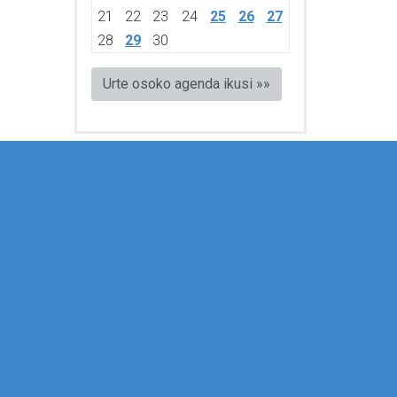
21
22
23
24
25
26
27
28
29
30
Urte osoko agenda ikusi »»