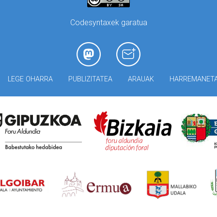
Codesyntaxek garatua
LEGE OHARRA
PUBLIZITATEA
ARAUAK
HARREMANET