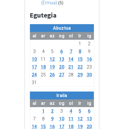
(Ermua)
(5)
Egutegia
Abuztua
al
ar
az
og
ol
lr
ig
1
2
3
4
5
6
7
8
9
10
11
12
13
14
15
16
17
18
19
20
21
22
23
24
25
26
27
28
29
30
31
Iraila
al
ar
az
og
ol
lr
ig
1
2
3
4
5
6
7
8
9
10
11
12
13
14
15
16
17
18
19
20