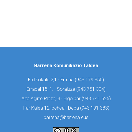
Barrena Komunikazio Taldea
Erdikokale 2,1 · Ermua (
943 179 350)
Errabal 15, 1. · Soraluze (
943 751 304)
Aita Agirre Plaza, 3 · Elgoibar (
943 741 626)
Ifar Kalea 12, behea · Deba (
943 191 383)
barrena@barrena.eus