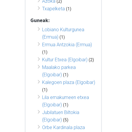
Azoka
(2)
Txapelketa
(1)
Guneak:
Lobiano Kulturgunea
(Ermua)
(1)
Ermua Antzokia (Ermua)
(1)
Kultur Etxea (Elgoibar)
(2)
Maalako parkea
(Elgoibar)
(1)
Kalegoen plaza (Elgoibar)
(1)
Lila emakumeen etxea
(Elgoibar)
(1)
Jubilatuen Biltokia
(Elgoibar)
(5)
Orbe Kardinala plaza