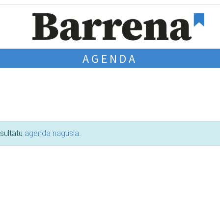
AGENDA
tsultatu
agenda nagusia
.