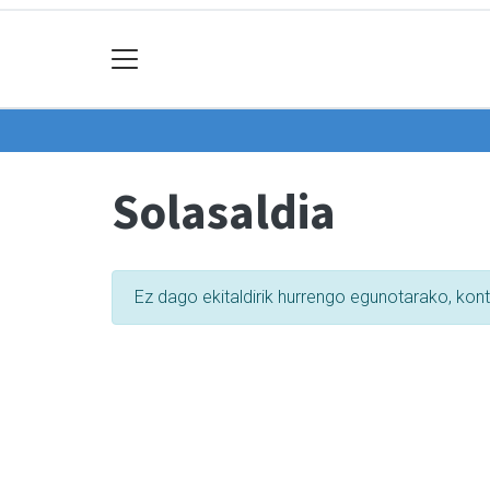
Solasaldia
Ez dago ekitaldirik hurrengo egunotarako, kon