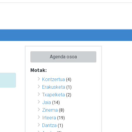
Agenda osoa
Motak:
Kontzertua
(4)
Erakusketa
(1)
Txapelketa
(2)
Jaia
(14)
Zinema
(8)
Irteera
(19)
Dantza
(1)